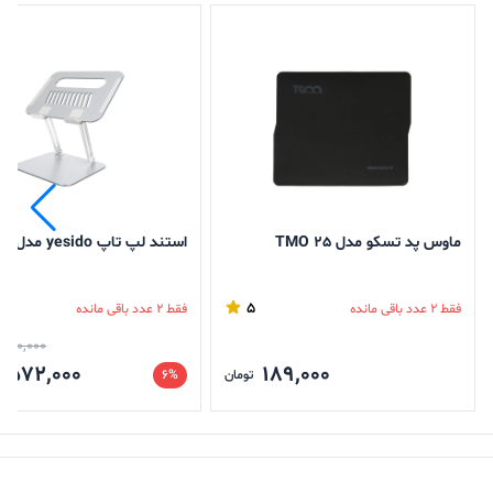
ماوس پد تسکو مدل TMO 25
استند لپ تاپ yesido مدل LP05
5
فقط 2 عدد باقی مانده
فقط 2 عدد باقی مانده
,800,000
,572,000
189,000
تومان
6%