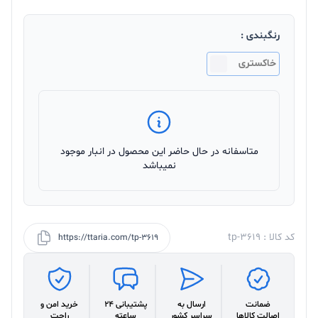
رنگبندی :
خاکستری
متاسفانه در حال حاضر این محصول در انبار موجود
نمیباشد
کد کالا : tp-3619
https://ttaria.com/tp-3619
ضمانت
ارسال به
پشتیبانی 24
خرید امن و
اصالت کالاها
سراسر کشور
ساعته
راحت