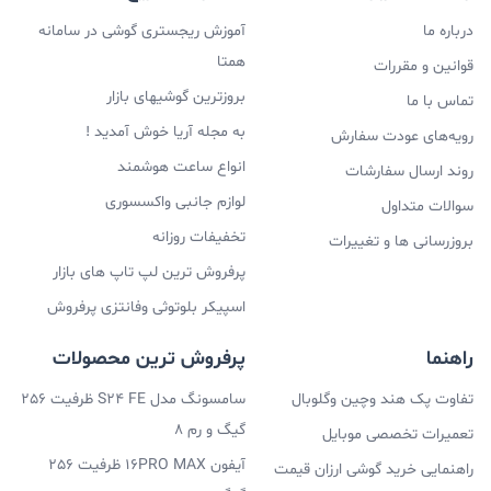
درباره ما
آموزش ریجستری گوشی در سامانه
همتا
قوانین و مقررات
بروزترین گوشیهای بازار
تماس با ما
به مجله آریا خوش آمدید !
رویه‌های عودت سفارش
انواع ساعت هوشمند
روند ارسال سفارشات
لوازم جانبی واکسسوری
سوالات متداول
تخفیفات روزانه
بروزرسانی ها و تغییرات
پرفروش ترین لپ تاپ های بازار
اسپیکر بلوتوثی وفانتزی پرفروش
راهنما
پرفروش ترین محصولات
تفاوت پک هند وچین وگلوبال
سامسونگ مدل S24 FE ظرفیت 256
گیگ و رم 8
تعمیرات تخصصی موبایل
آیفون 16PRO MAX ظرفیت 256
راهنمایی خرید گوشی ارزان قیمت