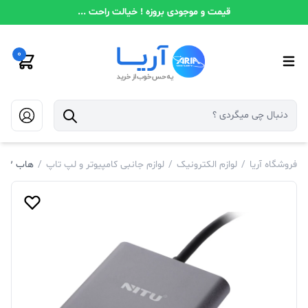
قیمت و موجودی بروزه ! خیالت راحت ...
0
فروشگاه آریا
/
لوازم الکترونیک
/
لوازم جانبی کامپیوتر و لپ تاپ
/
هاب 3 پورت NITU Type-C مدل NN36