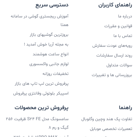
راهنمای کاربران
دسترسی سریع
درباره ما
آموزش ریجستری گوشی در سامانه
همتا
قوانین و مقررات
بروزترین گوشیهای بازار
تماس با ما
به مجله آریا خوش آمدید !
رویه‌های عودت سفارش
انواع ساعت هوشمند
روند ارسال سفارشات
لوازم جانبی واکسسوری
سوالات متداول
تخفیفات روزانه
بروزرسانی ها و تغییرات
پرفروش ترین لپ تاپ های بازار
اسپیکر بلوتوثی وفانتزی پرفروش
راهنما
پرفروش ترین محصولات
تفاوت پک هند وچین وگلوبال
سامسونگ مدل S24 FE ظرفیت 256
گیگ و رم 8
تعمیرات تخصصی موبایل