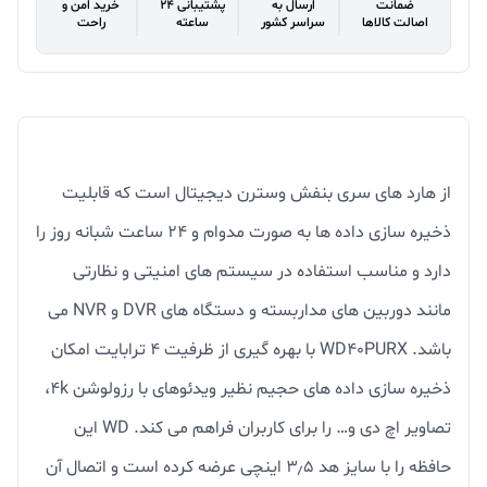
ضمانت
ارسال به
پشتیبانی 24
خرید امن و
اصالت کالاها
سراسر کشور
ساعته
راحت
از هارد های سری بنفش وسترن دیجیتال است که قابلیت
ذخیره سازی داده ها به صورت مدوام و ۲۴ ساعت شبانه روز را
دارد و مناسب استفاده در سیستم های امنیتی و نظارتی
مانند دوربین های مداربسته و دستگاه های DVR و NVR می
باشد. WD40PURX با بهره گیری از ظرفیت ۴ ترابایت امکان
ذخیره سازی داده های حجیم نظیر ویدئوهای با رزولوشن ۴k،
تصاویر اچ دی و… را برای کاربران فراهم می کند. WD این
حافظه را با سایز هد ۳٫۵ اینچی عرضه کرده است و اتصال آن