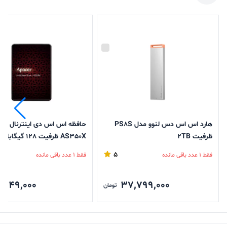
هارد اس اس دس لنوو مدل PS8S
حافظه اس اس دی اینترنال اپی
ظرفیت 2TB
AS350X ظرفیت 128 گیگابایت
5
فقط 1 عدد باقی مانده
فقط 1 عدد باقی مانده
,749,000
37,799,000
تومان