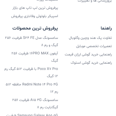
بروزرسانی ها و تغییرات
پرفروش ترین لپ تاپ های بازار
اسپیکر بلوتوثی وفانتزی پرفروش
راهنما
پرفروش ترین محصولات
تفاوت پک هند وچین وگلوبال
سامسونگ مدل S24 FE ظرفیت 256
گیگ و رم 8
تعمیرات تخصصی موبایل
آیفون 16PRO MAX ظرفیت 256
راهنمایی خرید گوشی ارزان قیمت
گیگ
راهنمایی خرید گوشی استوک
Poco X7 Pro با ظرفیت 512 گیگ رم
12 گیگ
Redmi Note 14 Pro 4G حافظه 512
رم 12
سامسونگ A15 4G ظرفیت 256
گیگابایت رم 8
Samsung Galaxy A55 5G ظرفیت