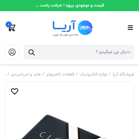
قیمت و موجودی بروزه ! خیالت راحت ...
0
فروشگاه آریا
/
لوازم الکترونیک
/
قطعات کامپیوتر
/
هارد و اس‌اس‌دی
/
حاف