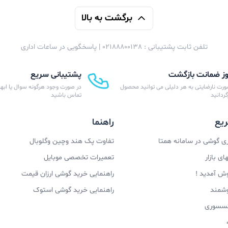
برگشت به بالا
تلفن ثابت پشتیبانی : 02188800138 | پاسخگویی در ساعات اداری
پشتیبانی سریع
ورت نارضایتی به هر دلیلی می توانید محصول
در صورت وجود هرگونه سوال یا ابهام
زگردانید
تماس باشید
یع
راهنما
 گوشی در سامانه همتا
تفاوت پک هند وچین وگلوبال
ی بازار
تعمیرات تخصصی موبایل
وش آمدید !
راهنمایی خرید گوشی ارزان قیمت
وشمند
راهنمایی خرید گوشی استوک
اکسسوری