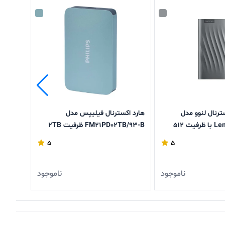
رنال لنوو مدل
هارد اکسترنال فیلیپس مدل
هارد اک
Lenovo PS6 USB با ظرفیت 512
FM21PD02TB/93-B ظرفیت 2TB
رابط USB Type-A 3.2
5
5
ناموجود
ناموجود