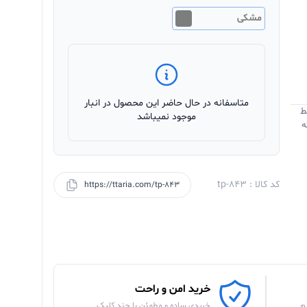
مشکی
متاسفانه در حال حاضر این محصول در انبار
ط
موجود نمیباشد
ه
کد کالا : tp-843
https://ttaria.com/tp-843
خرید امن و راحت
م
خریدی ساده و مطمئن با چند کلیک