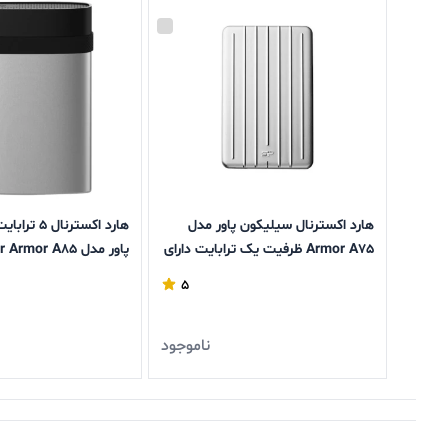
هارد اکسترنال سیلیکون پاور مدل
هارد اکسترنا
Armor A75 ظرفیت یک ترابایت دارای
پاور مدل Silicon Power Armor A85
رابط USB Type-A 3.2
5
ناموجود