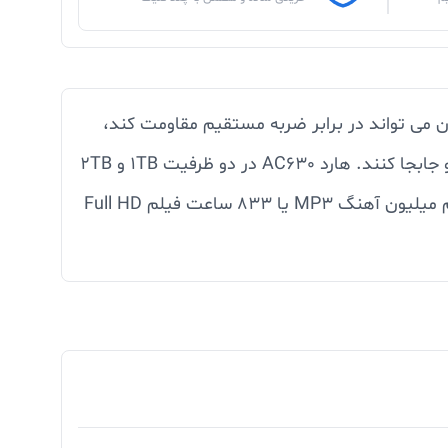
لشتک دور آن می تواند در برابر ضربه مستقیم مقاومت کند،
دارای گواهی IP55 برای عملکردهای ضد گرد و غبار و ضد آب که به کاربران امکان می دهد بدون نگرانی هارد را حمل و جابجا کنند. هارد AC630 در دو ظرفیت 1TB و 2TB
تولید شده است ، ارسال اطلاعات با رابط USB 3.2 Gen 1 یک فرآیند سریع است و به راحتی یک میلیون تصویر، نیم میلیون آهنگ MP3 یا 833 ساعت فیلم Full HD