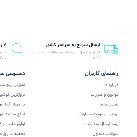
ارسال سریع به سراسر کشور
۷ روز ضمانت بازگشت
ارسال و تحویل سریع کلیه مرسولات به سرارسر
در ص
کشور
را با
راهنمای کاربران
دسترسی سر
درباره ما
آموزش ریجستری
قوانین و مقررات
بروزترین گوشیها
تماس با ما
به مجله آریا خ
رویه‌های عودت سفارش
انواع ساعت ه
روند ارسال سفارشات
لوازم جانبی و
سوالات متداول
تخفیفات روزانه