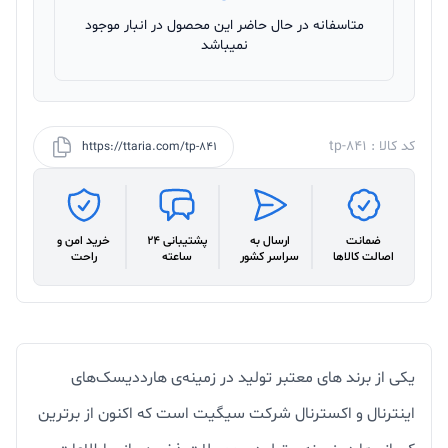
متاسفانه در حال حاضر این محصول در انبار موجود
نمیباشد
کد کالا : tp-841
https://ttaria.com/tp-841
ضمانت
ارسال به
پشتیبانی 24
خرید امن و
اصالت کالاها
سراسر کشور
ساعته
راحت
یکی از برند های معتبر تولید در زمینه‌ی هارددیسک‌های
اینترنال و اکسترنال شرکت سیگیت است که اکنون از برترین