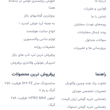
درباره ما
آموزش ریجستری گوشی در سامانه
همتا
قوانین و مقررات
بروزترین گوشیهای بازار
تماس با ما
به مجله آریا خوش آمدید !
رویه‌های عودت سفارش
انواع ساعت هوشمند
روند ارسال سفارشات
لوازم جانبی واکسسوری
سوالات متداول
تخفیفات روزانه
بروزرسانی ها و تغییرات
پرفروش ترین لپ تاپ های بازار
اسپیکر بلوتوثی وفانتزی پرفروش
راهنما
پرفروش ترین محصولات
تفاوت پک هند وچین وگلوبال
سامسونگ مدل S24 FE ظرفیت 256
گیگ و رم 8
تعمیرات تخصصی موبایل
آیفون 16PRO MAX ظرفیت 256
راهنمایی خرید گوشی ارزان قیمت
گیگ
راهنمایی خرید گوشی استوک