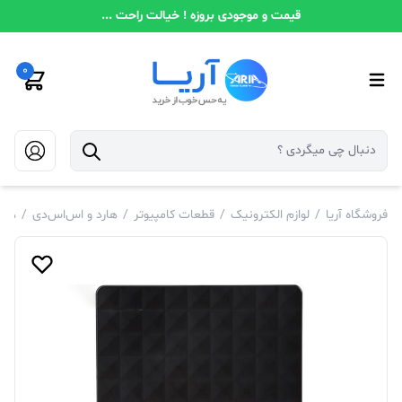
قیمت و موجودی بروزه ! خیالت راحت ...
0
فروشگاه آریا
/
لوازم الکترونیک
/
قطعات کامپیوتر
/
هارد و اس‌اس‌دی
/
هار