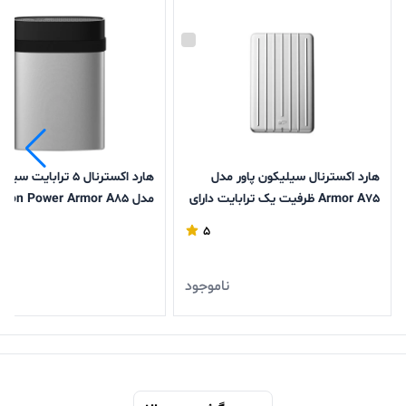
هارد اکسترنال سیلیکون پاور مدل
هارد اکسترنال 5 ترابایت
Armor A75 ظرفیت یک ترابایت دارای
مدل Silicon Power Armor A85
رابط USB Type-A 3.2
5
ناموجود
ن