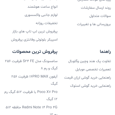
انواع ساعت هوشمند
روند ارسال سفارشات
لوازم جانبی واکسسوری
سوالات متداول
تخفیفات روزانه
بروزرسانی ها و تغییرات
پرفروش ترین لپ تاپ های بازار
اسپیکر بلوتوثی وفانتزی پرفروش
راهنما
پرفروش ترین محصولات
تفاوت پک هند وچین وگلوبال
سامسونگ مدل S24 FE ظرفیت 256
گیگ و رم 8
تعمیرات تخصصی موبایل
آیفون 16PRO MAX ظرفیت 256
راهنمایی خرید گوشی ارزان قیمت
گیگ
راهنمایی خرید گوشی استوک
Poco X7 Pro با ظرفیت 512 گیگ رم
12 گیگ
Redmi Note 14 Pro 4G حافظه 512
رم 12