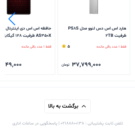
هارد اس اس دس لنوو مدل PS8S
حافظه اس اس دی اینترنال اپی
ظرفیت 2TB
AS350X ظرفیت 128 گیگابایت
5
فقط 1 عدد باقی مانده
فقط 1 عدد باقی مانده
,749,000
37,799,000
تومان
برگشت به بالا
تلفن ثابت پشتیبانی : 02188800138 | پاسخگویی در ساعات اداری