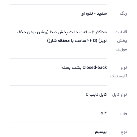
رنگ
سفید - نقره ای
قابلیت
حداکثر 6 ساعت حالت پخش صدا (روشن بودن حذف
پخش
نویز) (تا 26 ساعت با محفظه شارژ)
موزیک
نوع
Closed-back پشت بسته
آکوستیک
نوع کابل
کابل تایپ C
وزن
5.4
نوع
بیسیم