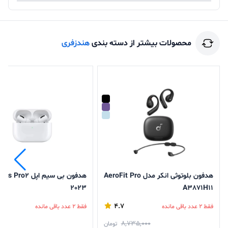
محصولات بیشتر از دسته بندی
هندزفری
هدفون بلوتوثی انکر مدل AeroFit Pro
هدفون بی سیم اپل ro2
2023
A3871H11
4.7
فقط 2 عدد باقی مانده
فقط 2 عدد باقی مانده
8,735,000
تومان