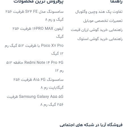
راهنما
پرفروش ترین محصولات
تفاوت پک هند وچین وگلوبال
سامسونگ مدل S24 FE ظرفیت 256
گیگ و رم 8
تعمیرات تخصصی موبایل
آیفون 16PRO MAX ظرفیت 256
راهنمایی خرید گوشی ارزان قیمت
گیگ
راهنمایی خرید گوشی استوک
Poco X7 Pro با ظرفیت 512 گیگ رم
12 گیگ
Redmi Note 14 Pro 4G حافظه 512
رم 12
سامسونگ A15 4G ظرفیت 256
گیگابایت رم 8
Samsung Galaxy A55 5G ظرفیت
256 گیگ رم 8
فروشگاه آریا در شبکه های اجتماعی