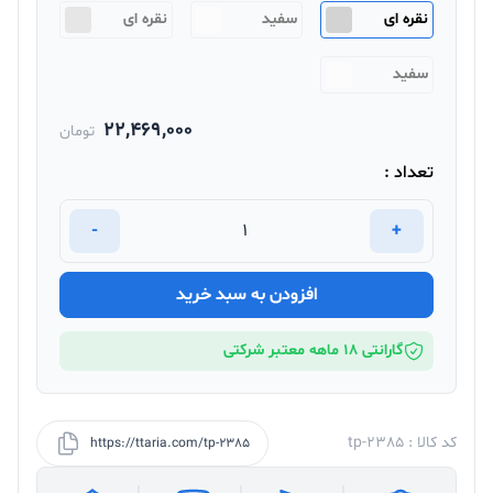
نقره ای
سفید
نقره ای
سفید
22,469,000
تومان
تعداد :
-
+
افزودن به سبد خرید
گارانتی 18 ماهه معتبر شرکتی
کد کالا : tp-2385
https://ttaria.com/tp-2385