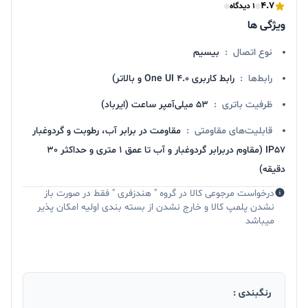
4.7
1 دیدگاه
ویژگی ها
نوع اتصال
:
بیسیم
رابط‌ها
:
رابط کاربری One UI 4.0 و بالاتر)
ظرفیت باتری
:
53 میلی‌آمپر ساعت (ایرباد)
قابلیت‌های مقاومتی
:
مقاومت در برابر آب، رطوبت و گردوغبار
IP57 (مقاوم دربرابر گردوغبار و آب تا عمق 1 متری و حداکثر 30
دقیقه)
درخواست مرجوعی کالا در گروه " هندزفری " فقط در صورت باز
نشدن پلمپ کالا و خارج نشدن از بسته بندی اولیه امکان پذیر
میباشد
رنگبندی :