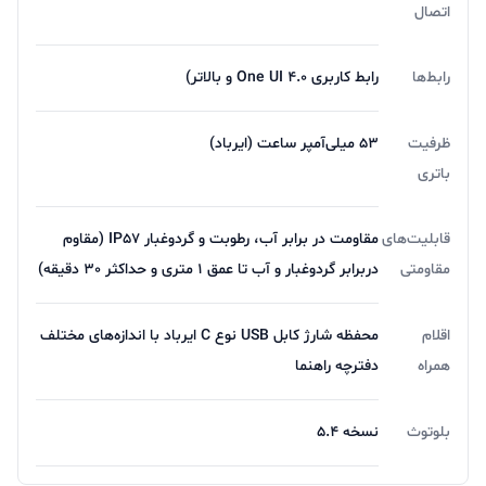
اتصال
رابط‌ها
رابط کاربری One UI 4.0 و بالاتر)
ظرفیت
53 میلی‌آمپر ساعت (ایرباد)
باتری
قابلیت‌های
مقاومت در برابر آب، رطوبت و گردوغبار IP57 (مقاوم
مقاومتی
دربرابر گردوغبار و آب تا عمق 1 متری و حداکثر 30 دقیقه)
اقلام
محفظه شارژ کابل USB نوع C ایرباد با اندازه‌های مختلف
همراه
دفترچه راهنما
بلوتوث
نسخه 5.4