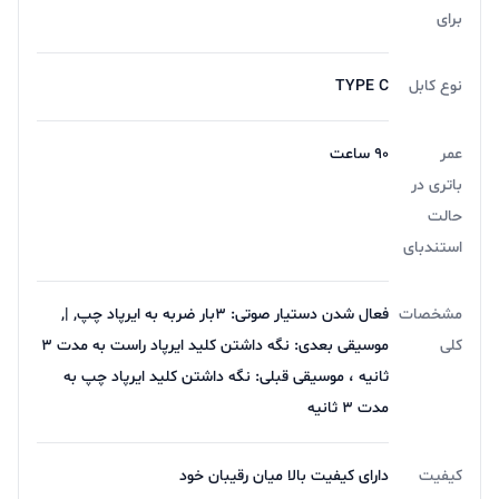
قاب شارژ این هندزفری می‌تواند سه بارایرپادها را به‌طور کامل
برای
شارژ کند. برای شارژ این قاب، می‌توانید از پورت USB-C
استفاده کنید و خود ایرپادها هم ظرف 10 دقیقه داخل قاب
نوع کابل
TYPE C
شارژ می‌شوند. البته، با شارژ 10 دقیقه‌ای، ایرپادها به مدت 2
عمر
90 ساعت
ساعت شارژدهی خواهند داشت. بنابراین، برای شارژدهی
باتری در
کامل 7 ساعت باید بیشتر منتظر شارژ شدن ایرپادها بمانید.
حالت
استندبای
مشخصات
فعال شدن دستیار صوتی: ۳بار ضربه به ایرپاد چپ, |,
کلی
موسیقی بعدی: نگه داشتن کلید ایرپاد راست به مدت 3
ثانیه ، موسیقی قبلی: نگه داشتن کلید ایرپاد چپ به
مدت 3 ثانیه
قابلیت اتصال و نحوه کنترل T13X
کیفیت
دارای کیفیت بالا میان رقیبان خود
کنترل‌ لمسی
T13X
روی قسمت بالایی ایرپاد قرار دارد و به