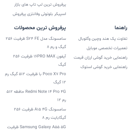
پرفروش ترین لپ تاپ های بازار
اسپیکر بلوتوثی وفانتزی پرفروش
راهنما
پرفروش ترین محصولات
تفاوت پک هند وچین وگلوبال
سامسونگ مدل S24 FE ظرفیت 256
گیگ و رم 8
تعمیرات تخصصی موبایل
آیفون 16PRO MAX ظرفیت 256
راهنمایی خرید گوشی ارزان قیمت
گیگ
راهنمایی خرید گوشی استوک
Poco X7 Pro با ظرفیت 512 گیگ رم
12 گیگ
Redmi Note 14 Pro 4G حافظه 512
رم 12
سامسونگ A15 4G ظرفیت 256
گیگابایت رم 8
Samsung Galaxy A55 5G ظرفیت