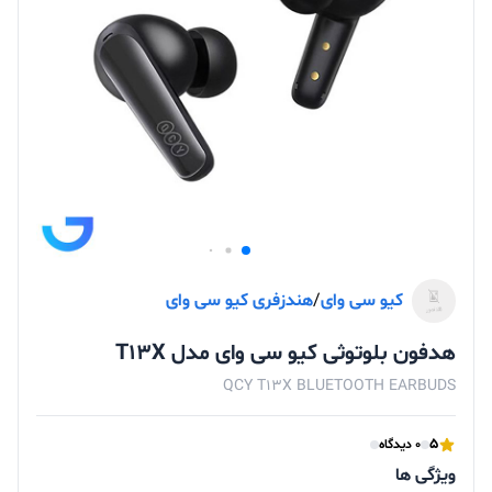
کیو سی وای
/
هندزفری کیو سی وای
هدفون بلوتوثی کیو سی وای مدل T13X
QCY T13X BLUETOOTH EARBUDS
5
0 دیدگاه
ویژگی ها