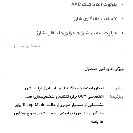
بلوتوث 5.1 با کدک AAC
۷ ساعت ماندگاری شارژ
قابلیت سه بار شارژ هندزفری‌ها با قاب شارژ
مشاهده بیشتر
کابل USB-C، راهنمای انگلیسی، سه رنگ مختلف
ویژگی های فنی محصول
سایر
امکان استفاده جداگانه از هر ایرباد, |, اپلیکیشن
ویژگی‌ها
اختصاصی QCY برای تنظیم و شخصی‌سازی صدا, |,
بررسی طراحی و باتری T13X
پشتیبانی از دستیار صوتی, |, حالت Sleep Mode برای
جلوگیری از لمس نخواسته, |, جفت شدن سریع هدفون
طراحی
QCY
T13X
ساده است و نسبت به قیمت آن ساختار
ها باهم
و کیفیت خوبی دارد. این ایرپاد ها دارای تنوع رنگی هستن و