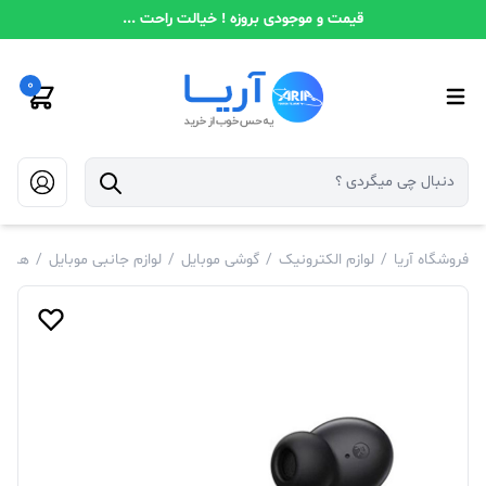
قیمت و موجودی بروزه ! خیالت راحت ...
0
فروشگاه آریا
/
لوازم الکترونیک
/
گوشی موبایل
/
لوازم جانبی موبایل
/
هندز