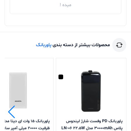
میده !
محصولات بیشتر از دسته بندی
پاوربانک
پاوربانک PD وفست شارژ لیندوس
پاورب
پلاس 30000mAh مدل LN-06 22.5W
ظرفیت 20000 میلی آمپر ساعت