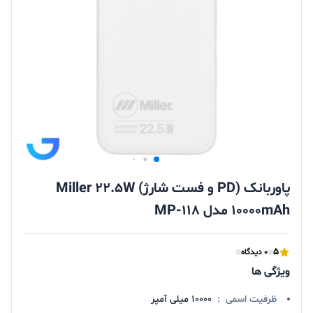
پاوربانک (PD و فست شارژ) Miller 22.5W
10000mAh مدل MP-118
5
0 دیدگاه
ویژگی ها
ظرفیت اسمی
:
10000 میلی آمپر