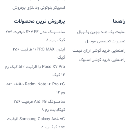
اسپیکر بلوتوثی وفانتزی پرفروش
راهنما
پرفروش ترین محصولات
تفاوت پک هند وچین وگلوبال
سامسونگ مدل S24 FE ظرفیت 256
گیگ و رم 8
تعمیرات تخصصی موبایل
آیفون 16PRO MAX ظرفیت 256
راهنمایی خرید گوشی ارزان قیمت
گیگ
راهنمایی خرید گوشی استوک
Poco X7 Pro با ظرفیت 512 گیگ رم
12 گیگ
Redmi Note 14 Pro 4G حافظه 512
رم 12
سامسونگ A15 4G ظرفیت 256
گیگابایت رم 8
Samsung Galaxy A55 5G ظرفیت
256 گیگ رم 8