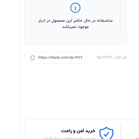
متاسفانه در حال حاضر این محصول در انبار
موجود نمیباشد
کد کالا : tp-2469
https://ttaria.com/tp-2469
خرید امن و راحت
م
خریدی ساده و مطمئن با چند کلیک