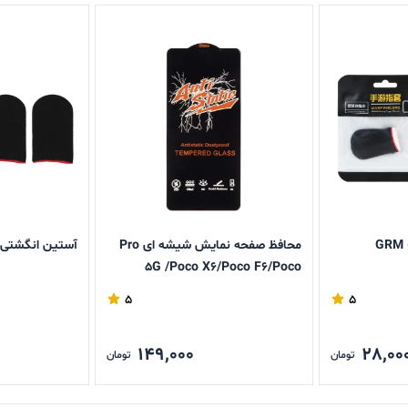
محافظ صفحه نمایش شیشه ای Pro
آستین انگشتی پاب
5G /Poco X6/Poco F6/Poco
F6pro/Note 13 5G Anti Static
5
5
Note
149,000
28,00
تومان
تومان