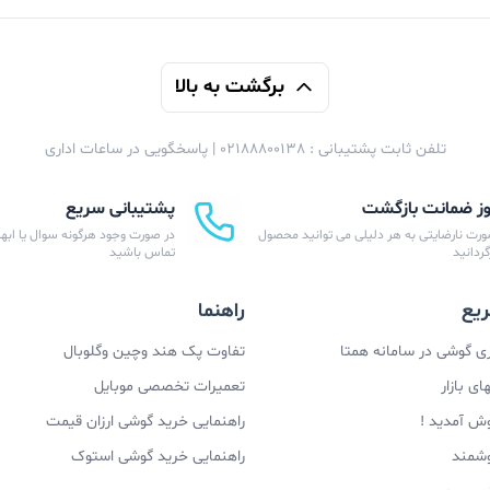
برگشت به بالا
تلفن ثابت پشتیبانی : 02188800138 | پاسخگویی در ساعات اداری
پشتیبانی سریع
ورت نارضایتی به هر دلیلی می توانید محصول
در صورت وجود هرگونه سوال یا ابهام
زگردانید
تماس باشید
یع
راهنما
 گوشی در سامانه همتا
تفاوت پک هند وچین وگلوبال
ی بازار
تعمیرات تخصصی موبایل
وش آمدید !
راهنمایی خرید گوشی ارزان قیمت
وشمند
راهنمایی خرید گوشی استوک