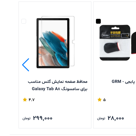
جی - GRM
محافظ صفحه نمایش گلس مناسب
پاپ سو
برای سامسونگ Galaxy Tab A8
طرح 15
X205
4.7
5
فقط 5 عدد باقی مانده
299,000
28,000
تومان
تومان