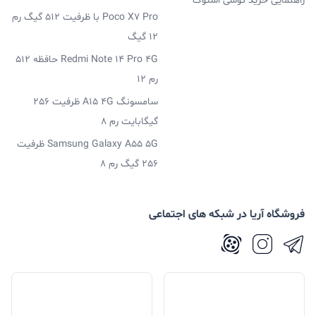
راهنمایی خرید گوشی استوک
Poco X7 Pro با ظرفیت 512 گیگ رم
12 گیگ
Redmi Note 14 Pro 4G حافظه 512
رم 12
سامسونگ A15 4G ظرفیت 256
گیگابایت رم 8
Samsung Galaxy A55 5G ظرفیت
256 گیگ رم 8
فروشگاه آریا در شبکه های اجتماعی