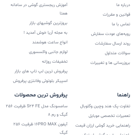
درباره ما
آموزش ریجستری گوشی در سامانه
همتا
قوانین و مقررات
بروزترین گوشیهای بازار
تماس با ما
به مجله آریا خوش آمدید !
رویه‌های عودت سفارش
انواع ساعت هوشمند
روند ارسال سفارشات
لوازم جانبی واکسسوری
سوالات متداول
تخفیفات روزانه
بروزرسانی ها و تغییرات
پرفروش ترین لپ تاپ های بازار
اسپیکر بلوتوثی وفانتزی پرفروش
راهنما
پرفروش ترین محصولات
تفاوت پک هند وچین وگلوبال
سامسونگ مدل S24 FE ظرفیت 256
گیگ و رم 8
تعمیرات تخصصی موبایل
آیفون 16PRO MAX ظرفیت 256
راهنمایی خرید گوشی ارزان قیمت
گیگ