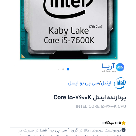
اینتل
/
سی پی یو اینتل
پردازنده اینتل Core i5-7600K
INTEL CORE I5-7600K CPU
5
0 دیدگاه
درخواست مرجوعی کالا در گروه " سی پی یو " فقط در صورت باز