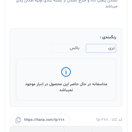
نشدن پلمپ کالا و خارج نشدن از بسته بندی اولیه امکان پذیر
میباشد
رنگبندی :
تری
باکس
متاسفانه در حال حاضر این محصول در انبار موجود
نمیباشد
کد کالا : tp-678
https://ttaria.com/tp-678