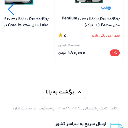
پردازنده مرکزی اینتل سری Pentium
پردازنده مرکزی اینت
مدل E5300 ( استوک)
Lake مدل Core i7-7700 
استوک)
5
فقط 1 عدد باقی مانده
200,000
تومان
180,000
ن
10%
تومان
برگشت به بالا
تلفن ثابت پشتیبانی : 02188800138 | پاسخگویی در ساعات اداری
ارسال سریع به سراسر کشور