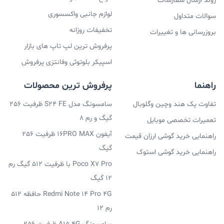
روند ارسال سفارشات
لوازم جانبی واکسسوری
سوالات متداول
تخفیفات روزانه
بروزرسانی ها و تغییرات
پرفروش ترین لپ تاپ های بازار
اسپیکر بلوتوثی وفانتزی پرفروش
راهنما
پرفروش ترین محصولات
تفاوت پک هند وچین وگلوبال
سامسونگ مدل S24 FE ظرفیت 256
گیگ و رم 8
تعمیرات تخصصی موبایل
آیفون 16PRO MAX ظرفیت 256
راهنمایی خرید گوشی ارزان قیمت
گیگ
راهنمایی خرید گوشی استوک
Poco X7 Pro با ظرفیت 512 گیگ رم
12 گیگ
Redmi Note 14 Pro 4G حافظه 512
رم 12