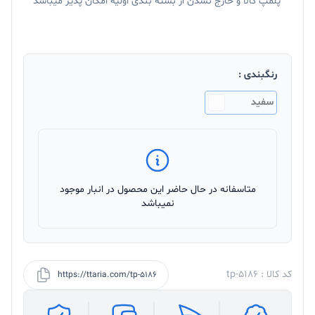
پلمپ کالا و خارج نشدن از بسته بندی اولیه امکان پذیر میباشد
رنگبندی :
سفید
متاسفانه در حال حاضر این محصول در انبار موجود
نمیباشد
کد کالا : tp-5186
https://ttaria.com/tp-5186