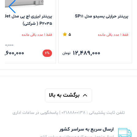
پرینتر حرارتی یسیدو مدل SP11
پرینتر لیزری اچ پی 
P2035 ( شرکتی)
5
فقط 1 عدد باقی مانده
فقط 1 عدد باقی مانده
,000,000
7,600,000
12,489,000
تومان
6%
برگشت به بالا
تلفن ثابت پشتیبانی : 02188800138 | پاسخگویی در ساعات اداری
ارسال سریع به سراسر کشور
ارسال و تحویل سریع کلیه مرسولات به سرارسر کشور