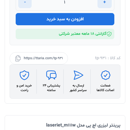
-
+
افزودن به سبد خرید
گارانتی 18 ماهه معتبر شرکتی
کد کالا : tp-931
https://ttaria.com/tp-931
ضمانت
ارسال به
پشتیبانی 24
خرید امن و
اصالت کالاها
سراسر کشور
ساعته
راحت
پرینتر لیزری اچ پی مدل laseriet_m111w