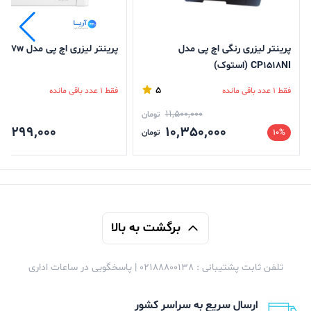
ارتباط بگیرید.
پرینتر لیزری رنگی اچ پی مدل
پرینتر لیزری اچ پی مدل Laser 107w
CP1518NI (استوک)
5
فقط 1 عدد باقی مانده
فقط 1 عدد باقی مانده
11,500,000
تومان
8,299,000
10,350,000
10%
تومان
برگشت به بالا
تلفن ثابت پشتیبانی : 02188800138 | پاسخگویی در ساعات اداری
ارسال سریع به سراسر کشور