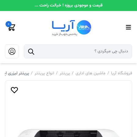
قیمت و موجودی بروزه ! خیالت راحت ...
0
فروشگاه آریا
/
ماشین های اداری
/
پرینتر
/
انواع پرینتر
/
پرینتر لیزری اچ‌پی مدل LaserJet M111w ا