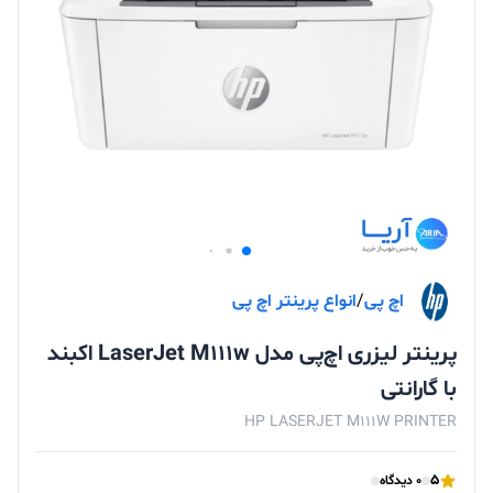
اچ پی
/
انواع پرینتر اچ پی
پرینتر لیزری اچ‌پی مدل LaserJet M111w اکبند
با گارانتی
HP LASERJET M111W PRINTER
5
0 دیدگاه