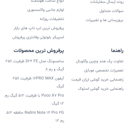
انواع ساعت هوشمند
روند ارسال سفارشات
لوازم جانبی واکسسوری
سوالات متداول
تخفیفات روزانه
بروزرسانی ها و تغییرات
پرفروش ترین لپ تاپ های بازار
اسپیکر بلوتوثی وفانتزی پرفروش
راهنما
پرفروش ترین محصولات
تفاوت پک هند وچین وگلوبال
سامسونگ مدل S24 FE ظرفیت 256
گیگ و رم 8
تعمیرات تخصصی موبایل
آیفون 16PRO MAX ظرفیت 256
راهنمایی خرید گوشی ارزان قیمت
گیگ
راهنمایی خرید گوشی استوک
Poco X7 Pro با ظرفیت 512 گیگ رم
12 گیگ
Redmi Note 14 Pro 4G حافظه 512
رم 12