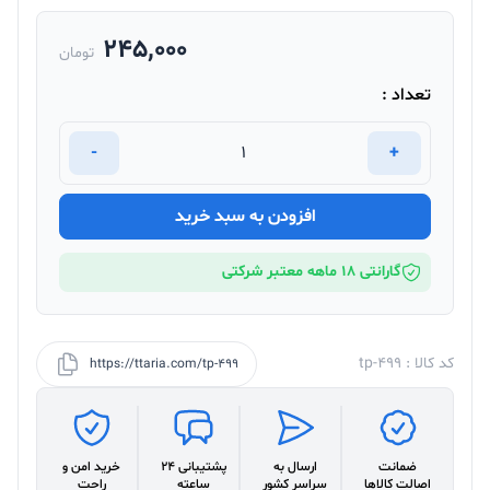
245,000
تومان
تعداد :
-
+
افزودن به سبد خرید
گارانتی 18 ماهه معتبر شرکتی
کد کالا : tp-499
https://ttaria.com/tp-499
ضمانت
ارسال به
پشتیبانی 24
خرید امن و
اصالت کالاها
سراسر کشور
ساعته
راحت