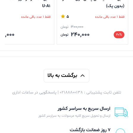
(بدون پک)
U-A1
5
فقط 1 عدد باقی مانده
فقط 1 عدد باقی مانده
300,000
تومان
99,000
240,000
20%
تومان
برگشت به بالا
تلفن ثابت پشتیبانی : 02188800138 | پاسخگویی در ساعات اداری
ارسال سریع به سراسر کشور
ارسال و تحویل سریع کلیه مرسولات به سرارسر کشور
۷ روز ضمانت بازگشت