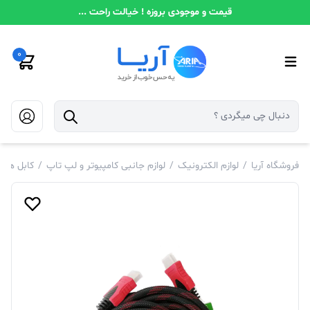
قیمت و موجودی بروزه ! خیالت راحت ...
0
فروشگاه آریا
/
لوازم الکترونیک
/
لوازم جانبی کامپیوتر و لپ تاپ
/
کابل های 