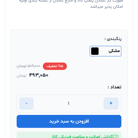
صورت باز نشدن پلمپ کالا و خارج نشدن از بسته بندی اولیه
امکان پذیر میباشد
رنگبندی :
مشکی
519,000 تومان
%5 تخفیف
493,050
تومان
تعداد :
-
+
افزودن به سبد خرید
گارانتی اصالت و سلامت فیزیکی کالا