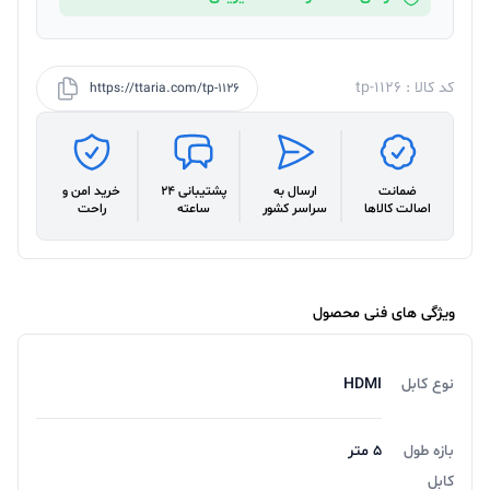
کد کالا : tp-1126
https://ttaria.com/tp-1126
ضمانت
ارسال به
پشتیبانی 24
خرید امن و
اصالت کالاها
سراسر کشور
ساعته
راحت
ویژگی های فنی محصول
نوع کابل
HDMI
بازه طول
5 متر
کابل