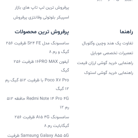
پرفروش ترین لپ تاپ های بازار
اسپیکر بلوتوثی وفانتزی پرفروش
راهنما
پرفروش ترین محصولات
تفاوت پک هند وچین وگلوبال
سامسونگ مدل S24 FE ظرفیت 256
گیگ و رم 8
تعمیرات تخصصی موبایل
آیفون 16PRO MAX ظرفیت 256
راهنمایی خرید گوشی ارزان قیمت
گیگ
راهنمایی خرید گوشی استوک
Poco X7 Pro با ظرفیت 512 گیگ رم
12 گیگ
Redmi Note 14 Pro 4G حافظه 512
رم 12
سامسونگ A15 4G ظرفیت 256
گیگابایت رم 8
Samsung Galaxy A55 5G ظرفیت