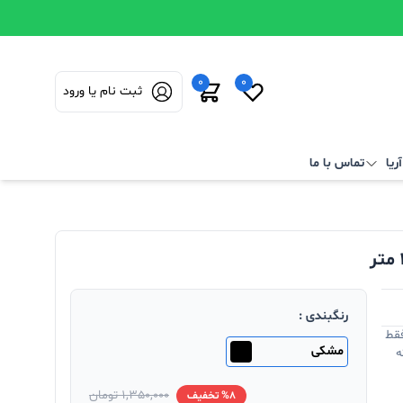
0
0
ثبت نام یا ورود
ریا
تماس با ما
رنگبندی :
فقط
مشکی
ه
1,350,000 تومان
%8 تخفیف