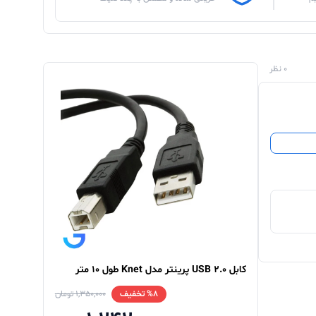
0 نظر
کابل USB 2.0 پرینتر مدل Knet طول 10 متر
%8 تخفیف
1,350,000 تومان