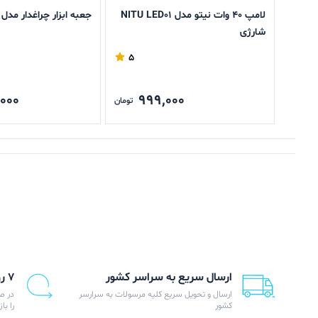
لامپ 40 وات نیتو مدل NITU LED01
جعبه ابزار چراغدار مدل 7739-C
شارژی
5
,000
999,000
تومان
ارسال سریع به سراسر کشور
۷ روز ضمانت بازگشت
ارسال و تحویل سریع کلیه مرسولات به سرارسر
در ص
کشور
را با