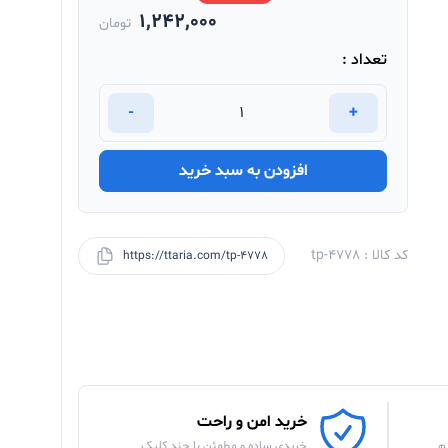
1,242,000
تومان
تعداد :
-
+
افزودن به سبد خرید
کد کالا : tp-4778
https://ttaria.com/tp-4778
خرید امن و راحت
م
خریدی ساده و مطمئن با چند کلیک