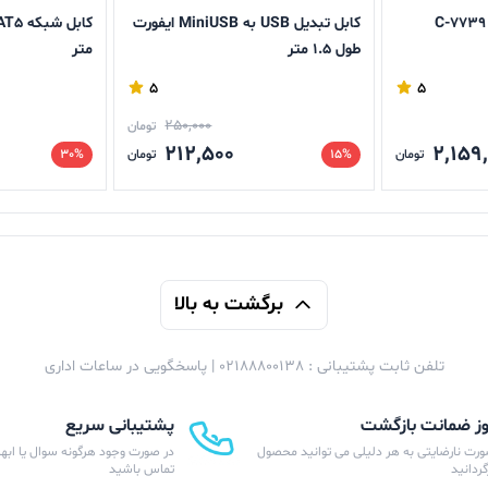
کابل تبدیل USB به MiniUSB ایفورت
طول 1.5 متر
متر
5
5
250,000
تومان
212,500
2,159
تومان
15%
تومان
30%
برگشت به بالا
تلفن ثابت پشتیبانی : 02188800138 | پاسخگویی در ساعات اداری
پشتیبانی سریع
ورت نارضایتی به هر دلیلی می توانید محصول
در صورت وجود هرگونه سوال یا ابهام
زگردانید
تماس باشید