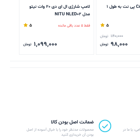
کابل شبکه CAT5 پی نت به طول 1
لامپ شارژی ال ای دی 20 وات نیتو
مدل NITU NLED02
1.5 متر
5
5
فقط 5 عدد باقی مانده
فقط 5 عدد باقی مانده
140,000
تومان
1,099,000
98,000
تومان
تومان
ضمانت اصل بودن کالا
ی، با ما در
محصولات مدنظر خود را با خیال آسوده از اصل
بودن آن خریداری کنید