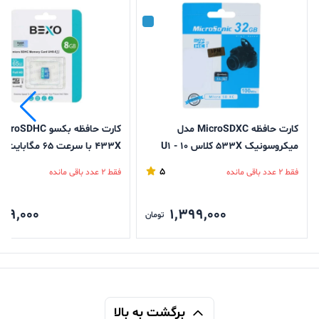
کارت حافظه MicroSDXC مدل
میکروسونیک 533X کلاس U1 - 10
433X با سرعت 65 مگاب
سرعت 100MB/s و ظرفیت 32
و ظرفیت 8 گیگابایت
5
فقط 2 عدد باقی مانده
فقط 2 عدد باقی مانده
59,000
1,399,000
تومان
برگشت به بالا