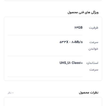
ویژگی های فنی محصول
ظرفیت
64GB
سرعت
533X - 80Mb/s
خواندن
استاندارد
UHS_U1 Class10
سرعت
نظرات محصول
0 نظر