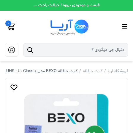
قیمت و موجودی بروزه ! خیالت راحت ...
0
فروشگاه آریا
/
کارت حافظه
/
کارت حافظه BEXO مدل 533X microSDXC UHS-I U1 Class10 با سرعت 80 مگابایت بر ثانیه و ظرفیت 64 گیگابایت