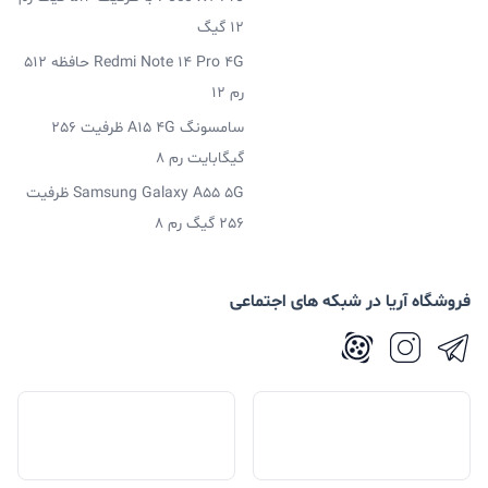
12 گیگ
Redmi Note 14 Pro 4G حافظه 512
رم 12
سامسونگ A15 4G ظرفیت 256
گیگابایت رم 8
Samsung Galaxy A55 5G ظرفیت
256 گیگ رم 8
فروشگاه آریا در شبکه های اجتماعی