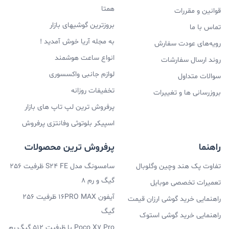
همتا
قوانین و مقررات
بروزترین گوشیهای بازار
تماس با ما
به مجله آریا خوش آمدید !
رویه‌های عودت سفارش
انواع ساعت هوشمند
روند ارسال سفارشات
لوازم جانبی واکسسوری
سوالات متداول
تخفیفات روزانه
بروزرسانی ها و تغییرات
پرفروش ترین لپ تاپ های بازار
اسپیکر بلوتوثی وفانتزی پرفروش
راهنما
پرفروش ترین محصولات
تفاوت پک هند وچین وگلوبال
سامسونگ مدل S24 FE ظرفیت 256
گیگ و رم 8
تعمیرات تخصصی موبایل
آیفون 16PRO MAX ظرفیت 256
راهنمایی خرید گوشی ارزان قیمت
گیگ
راهنمایی خرید گوشی استوک
Poco X7 Pro با ظرفیت 512 گیگ رم