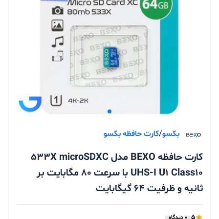
بکسو
/
کارت حافظه بکسو
کارت حافظه BEXO مدل 533X microSDXC
UHS-I U1 Class10 با سرعت 80 مگابایت بر
ثانیه و ظرفیت 64 گیگابایت
5
0 دیدگاه