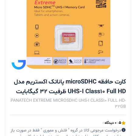
کارت حافظه microSDHC پاناتک اکستریم مدل
UHS-I Class10 Full HD ظرفیت 32 گیگابایت
PANATECH EXTREME MICROSDHC UHS-I CLASS10 FULL HD-
32GB
5
0 دیدگاه
درخواست مرجوعی کالا در گروه " فلش و مموری " فقط در صورت باز