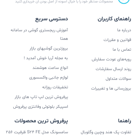
محصولات مدنظر خود را با خیال آسوده از اصل بودن آن خریداری کنید
راهنمای کاربران
دسترسی سریع
درباره ما
آموزش ریجستری گوشی در سامانه
همتا
قوانین و مقررات
بروزترین گوشیهای بازار
تماس با ما
به مجله آریا خوش آمدید !
رویه‌های عودت سفارش
انواع ساعت هوشمند
روند ارسال سفارشات
لوازم جانبی واکسسوری
سوالات متداول
تخفیفات روزانه
بروزرسانی ها و تغییرات
پرفروش ترین لپ تاپ های بازار
اسپیکر بلوتوثی وفانتزی پرفروش
راهنما
پرفروش ترین محصولات
تفاوت پک هند وچین وگلوبال
سامسونگ مدل S24 FE ظرفیت 256