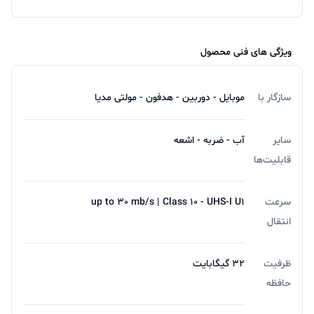
ویژگی های فنی محصول
سازگار با
موبایل - دوربین - هدفون - مولتی مدیا
سایر
آب - ضربه - اشعه
قابلیت‌ها
سرعت
up to 30 mb/s | Class 10 - UHS-I U1
انتقال
ظرفیت
32 گیگابایت
حافظه