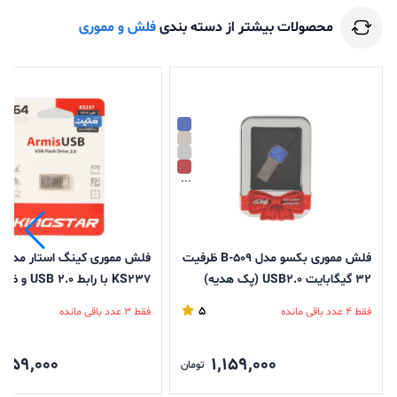
محصولات بیشتر از دسته بندی
فلش و مموری
...
فلش مموری بکسو مدل B-509 ظرفیت
ف
32 گیگابایت USB2.0 (پک هدیه)
گیگابایت
5
فقط 4 عدد باقی مانده
فقط 3 عدد باقی مانده
,259,000
1,159,000
تومان