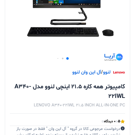
لنوو
/
آل این وان لنوو
کامپیوتر همه کاره 21.5 اینچی لنوو مدل A340-
22IWL
LENOVO A340-22IWL 21.5 INCH ALL-IN-ONE PC
5
0 دیدگاه
درخواست مرجوعی کالا در گروه " آل این وان " فقط در صورت باز
نشدن پلمپ کالا و خارج نشدن از بسته بندی اولیه امکان پذیر