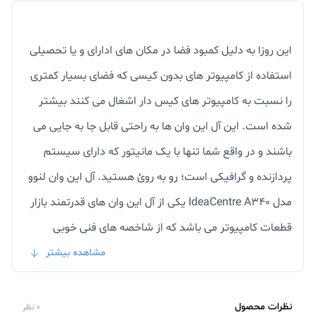
این روزا به دلیل کمبود فضا در مکان های ادارای و یا تحصیلی
استفاده از کامپیوتر های بدون کیسی که فضای بسیار کمتری
را نسبت به کامپیوتر های کیس دار اشغال می کنند بیشتر
شده است. این آل این وان ها به راحتی قابل جا به جایی می
باشند و در واقع شما تنها با یک مانیتور که دارای سیستم
پردازنده و گرافیکی است؛ رو به روئ هستید. آل این وان لنوو
مدل IdeaCentre A340 یکی از آل این وان های قدرتمند بازار
قطعات کامپیوتر می باشد که از شاخصه های فنی خوبی
برخوردار است که از جمله شاخصه های مهم این محصول می
مشاهده بیشتر
توان به CPU نسل دهمی اینتل Core i3-10100U و کارت
گرافیک AMD Radeon 530 اشاره کرد. این کارت گرافیک از
نظرات محصول
0 نظر