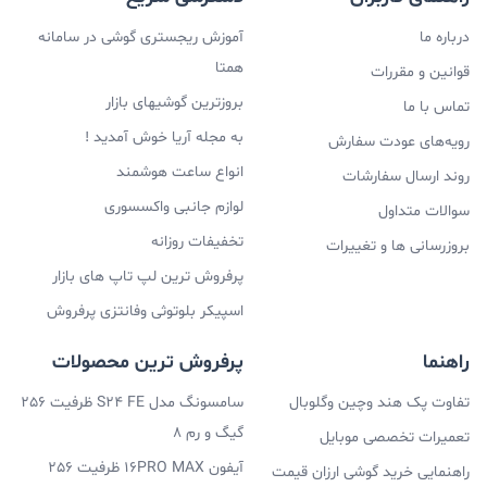
درباره ما
آموزش ریجستری گوشی در سامانه
همتا
قوانین و مقررات
بروزترین گوشیهای بازار
تماس با ما
به مجله آریا خوش آمدید !
رویه‌های عودت سفارش
انواع ساعت هوشمند
روند ارسال سفارشات
لوازم جانبی واکسسوری
سوالات متداول
تخفیفات روزانه
بروزرسانی ها و تغییرات
پرفروش ترین لپ تاپ های بازار
اسپیکر بلوتوثی وفانتزی پرفروش
راهنما
پرفروش ترین محصولات
تفاوت پک هند وچین وگلوبال
سامسونگ مدل S24 FE ظرفیت 256
گیگ و رم 8
تعمیرات تخصصی موبایل
آیفون 16PRO MAX ظرفیت 256
راهنمایی خرید گوشی ارزان قیمت