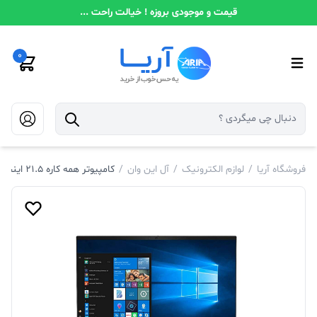
قیمت و موجودی بروزه ! خیالت راحت ...
0
فروشگاه آریا
/
لوازم الکترونیک
/
آل این وان
/
کامپیوتر همه کاره 21.5 اینچی لنوو مدل A340-22IWL