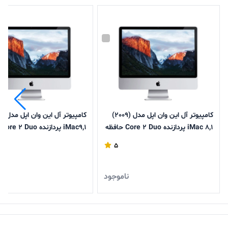
کامپیوتر آل این وان اپل مدل (2009)
iMac 8,1 پردازنده Core 2 Duo حافظه
,1
320GB رم 2GB (تعمیری-کارکرده)
128GB رم 4GB (تعمیری-کارکرده)
5
ناموجود
ن