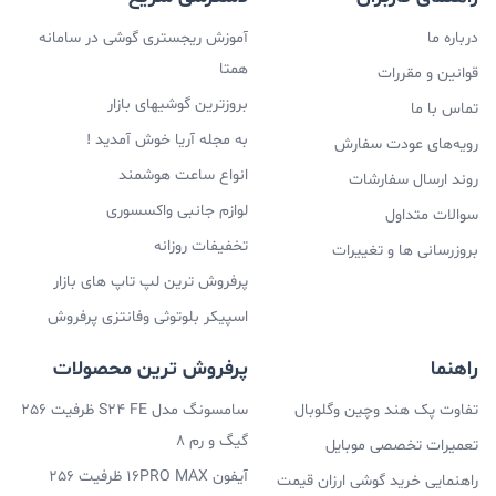
درباره ما
آموزش ریجستری گوشی در سامانه
همتا
قوانین و مقررات
بروزترین گوشیهای بازار
تماس با ما
به مجله آریا خوش آمدید !
رویه‌های عودت سفارش
انواع ساعت هوشمند
روند ارسال سفارشات
لوازم جانبی واکسسوری
سوالات متداول
تخفیفات روزانه
بروزرسانی ها و تغییرات
پرفروش ترین لپ تاپ های بازار
اسپیکر بلوتوثی وفانتزی پرفروش
راهنما
پرفروش ترین محصولات
تفاوت پک هند وچین وگلوبال
سامسونگ مدل S24 FE ظرفیت 256
گیگ و رم 8
تعمیرات تخصصی موبایل
آیفون 16PRO MAX ظرفیت 256
راهنمایی خرید گوشی ارزان قیمت