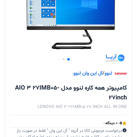
لنوو
/
آل این وان لنوو
کامپیوتر همه کاره لنوو مدل AIO 3 27IMB05-
27inch
LENOVO AIO 3 271MB05 27 INCH ALL IN ONE
5
0 دیدگاه
درخواست مرجوعی کالا در گروه " آل این وان " فقط در صورت باز
نشدن پلمپ کالا و خارج نشدن از بسته بندی اولیه امکان پذیر