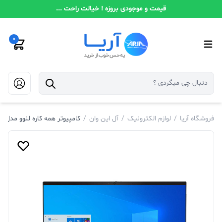
قیمت و موجودی بروزه ! خیالت راحت ...
0
فروشگاه آریا
/
لوازم الکترونیک
/
آل این وان
/
کامپیوتر همه کاره لنوو مدل AIO 3 27IMB05-27inch