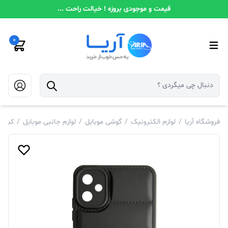
قیمت و موجودی بروزه ! خیالت راحت ...
0
فروشگاه آریا
/
لوازم الکترونیک
/
گوشی موبایل
/
لوازم جانبی موبایل
/
کیف و