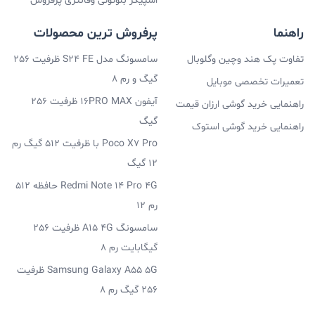
اسپیکر بلوتوثی وفانتزی پرفروش
راهنما
پرفروش ترین محصولات
تفاوت پک هند وچین وگلوبال
سامسونگ مدل S24 FE ظرفیت 256
گیگ و رم 8
تعمیرات تخصصی موبایل
آیفون 16PRO MAX ظرفیت 256
راهنمایی خرید گوشی ارزان قیمت
گیگ
راهنمایی خرید گوشی استوک
Poco X7 Pro با ظرفیت 512 گیگ رم
12 گیگ
Redmi Note 14 Pro 4G حافظه 512
رم 12
سامسونگ A15 4G ظرفیت 256
گیگابایت رم 8
Samsung Galaxy A55 5G ظرفیت
256 گیگ رم 8