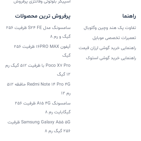
اسپیکر بلوتوثی وفانتزی پرفروش
راهنما
پرفروش ترین محصولات
تفاوت پک هند وچین وگلوبال
سامسونگ مدل S24 FE ظرفیت 256
گیگ و رم 8
تعمیرات تخصصی موبایل
آیفون 16PRO MAX ظرفیت 256
راهنمایی خرید گوشی ارزان قیمت
گیگ
راهنمایی خرید گوشی استوک
Poco X7 Pro با ظرفیت 512 گیگ رم
12 گیگ
Redmi Note 14 Pro 4G حافظه 512
رم 12
سامسونگ A15 4G ظرفیت 256
گیگابایت رم 8
Samsung Galaxy A55 5G ظرفیت
256 گیگ رم 8