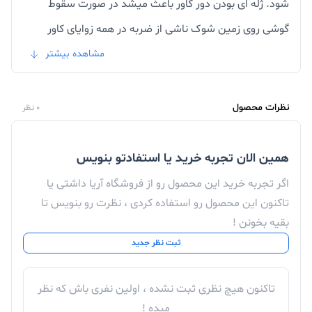
شود. ژله ای بودن دور کاور باعث میشد در صورت سقوط
گوشی روی زمین شوک ناشی از ضربه در همه زوایای کاور
پخش شده و آسیبی به گوشی وارد نشود. یکی از مهمترین
مشاهده بیشتر
ویژگی های این قاب وجود حلقه نگهدارنده در پشت قاب
است که شما میتوانید از حلقه ای که به این قاب متصل است
نظرات محصول
0 نظر
در موارد گوناگون استفاده کنید. برای نمونه: با قرار دادن
انگشت درون حلقه، گوشی کاملا در دست محکم می شود و
همین الان تجربه خرید یا استفادتو بنویس
احتمال افتادن گوشی از دست از بین میبرد. یا میتوانید با
اگر تجربه خرید این محصول رو از فروشگاه آریا داشتی یا
تاکنون این محصول رو استفاده کردی ، نظرت رو بنویس تا
چرخاندن حلقه کاور را به حالت استند در بیاورید و به تماشای
بقیه بخونن !
فیلم بپردازید. همچنین این حلقه نگهدارنده باداشتن حالت
ثبت نظر جدید
آهن ربایی می تواند به خوبی روی هولدرهای آهنربایی داخل
خودرو بچسبد و دیگر نیازی به استفاده از برچسبهای آهن
تاکنون هیچ نظری ثبت نشده ، اولین نفری باش که نظر
ربایی مجزا نخواهید داشت. یکی از بهترین مزیت های این
میده !