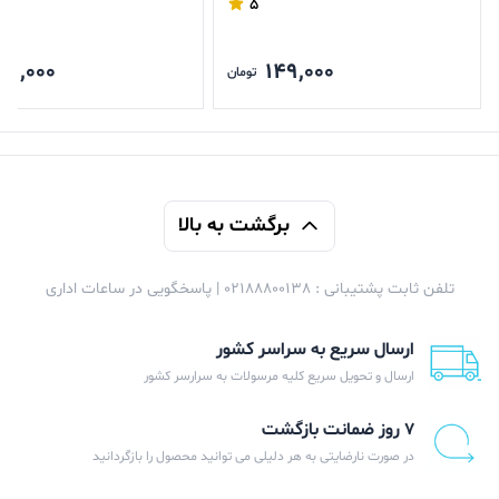
5
A26
49,000
149,000
تومان
برگشت به بالا
تلفن ثابت پشتیبانی : 02188800138 | پاسخگویی در ساعات اداری
ارسال سریع به سراسر کشور
ارسال و تحویل سریع کلیه مرسولات به سرارسر کشور
۷ روز ضمانت بازگشت
در صورت نارضایتی به هر دلیلی می توانید محصول را بازگردانید