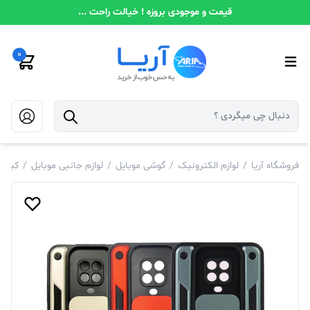
قیمت و موجودی بروزه ! خیالت راحت ...
0
فروشگاه آریا
/
لوازم الکترونیک
/
گوشی موبایل
/
لوازم جانبی موبایل
/
کیف و