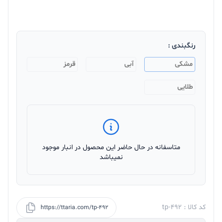
رنگبندی :
مشکی
آبی
قرمز
طلایی
متاسفانه در حال حاضر این محصول در انبار موجود
نمیباشد
کد کالا : tp-492
https://ttaria.com/tp-492