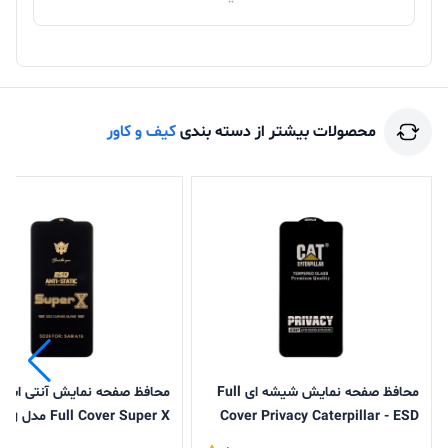
گارد دارا بودن ویژگی عبور هوا از خود است که از داغ شدن
گوشی و باتری شما جلوگیری میکند.
محصولات بیشتر از دسته بندی
کیف و کاور
محافظ صفحه نمایش شیشه ای Full
محافظ صفحه نمایش آنتی است
Cover Privacy Caterpillar - ESD
r Super X
مدل Samsung Galaxy A17 / A16 /
Galaxy A17 / A16 / A26