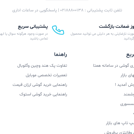
تلفن ثابت پشتیبانی : 02188800138 | پاسخگویی در ساعات اداری
پشتیبانی سریع
ورت نارضایتی به هر دلیلی می توانید محصول
در صورت وجود هرگونه سوال یا ابهام
زگردانید
تماس باشید
یع
راهنما
 گوشی در سامانه همتا
تفاوت پک هند وچین وگلوبال
ی بازار
تعمیرات تخصصی موبایل
وش آمدید !
راهنمایی خرید گوشی ارزان قیمت
وشمند
راهنمایی خرید گوشی استوک
اکسسوری
پ تاپ های بازار
 وفانتزی پرفروش