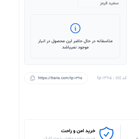
سفید قرمز
متاسفانه در حال حاضر این محصول در انبار
موجود نمیباشد
کد کالا : tp-1365
https://ttaria.com/tp-1365
خرید امن و راحت
م
خریدی ساده و مطمئن با چند کلیک