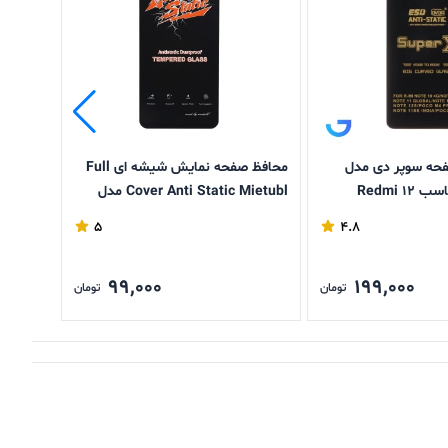
حه سوپر دی مدل
محافظ صفحه نمایش شیشه ای Full
گلس مح
Anti Static مناسب Redmi 12
Cover Anti Static Mietubl مدل
oco C61
Xiaomi Redmi 14C / Poco C75
/
5
4.8
99,000
199,000
تومان
تومان