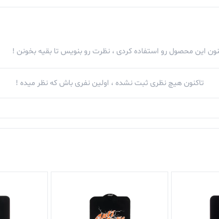
کنون این محصول رو استفاده کردی ، نظرت رو بنویس تا بقیه بخونن !
تاکنون هیچ نظری ثبت نشده ، اولین نفری باش که نظر میده !