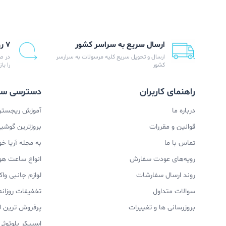
ارسال سریع به سراسر کشور
۷ روز ضمانت بازگشت
ارسال و تحویل سریع کلیه مرسولات به سرارسر
در ص
کشور
را با
راهنمای کاربران
دسترسی سر
درباره ما
آموزش ریجستری
قوانین و مقررات
بروزترین گوشیها
تماس با ما
به مجله آریا خ
رویه‌های عودت سفارش
انواع ساعت ه
روند ارسال سفارشات
لوازم جانبی و
سوالات متداول
تخفیفات روزانه
بروزرسانی ها و تغییرات
پرفروش ترین ل
اسپیکر بلوتوثی