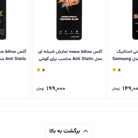
تی استاتیک
گلس محافظ صفحه نمایش شیشه ای
گلس محافظ صف
Full Cover Super X مدل Samsung
مدل Anti Static مناسب برای گوشی
G
های A15 / A25 / A24 / M34 / F34
Redmi 13 / Poco M6 Pro
5
5
199,000
149,0
تومان
تومان
برگشت به بالا