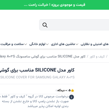
قیمت و موجودی بروزه ! خیالت راحت ...
ای امنیتی و نظارتی
ماشین های اداری
لوازم خانگی
سلامت و مراقبت
/
کیف و کاور
/
کاور مدل SILICONE مناسب برای گوشی سامسونگ Galaxy A03S
کاور مدل SILICONE مناسب برای گوشی سامسونگ Galaxy A03S
SILICONE COVER FOR SAMSUNG GALAXY A03S
5
0 دیدگاه
درخواست مرجوعی کالا در گروه " کیف و کاور " فقط د
صورت باز نشدن پلمپ کالا و خارج نشدن از بسته
بندی اولیه امکان پذیر میباشد