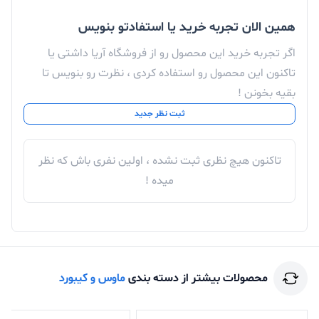
پیشرفته‌ای مانند نورپردازی پس‌زمینه، کلیدهای قابل
همین الان تجربه خرید یا استفادتو بنویس
برنامه‌ریزی و مقاومت در برابر رطوبت یا پاشیده شدن مایعات
اگر تجربه خرید این محصول رو از فروشگاه آریا داشتی یا
است. همچنین نبود استراحتگاه مچ دست می‌تواند در
تاکنون این محصول رو استفاده کردی ، نظرت رو بنویس تا
استفاده‌های طولانی‌مدت به خستگی مچ منجر شود.
بقیه بخونن !
ثبت نظر جدید
در مجموع، کیبورد باسیم بیاند مدل Beyond BK-2230 با
تاکنون هیچ نظری ثبت نشده ، اولین نفری باش که نظر
قیمت مقرون‌به‌صرفه و کیفیت ساخت مناسب، گزینه‌ای
میده !
ایده‌آل برای کاربران معمولی و اداری است که به دنبال یک
کیبورد ساده، قابل اعتماد و بدون پیچیدگی برای استفاده
روزمره هستند.
محصولات بیشتر از دسته بندی
ماوس و کیبورد