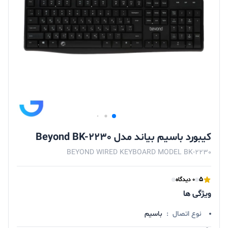
کیبورد باسیم بیاند مدل Beyond BK-2230
BEYOND WIRED KEYBOARD MODEL BK-2230
5
0 دیدگاه
ویژگی ها
نوع اتصال
:
باسیم