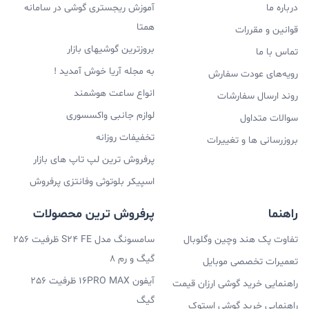
درباره ما
آموزش ریجستری گوشی در سامانه
همتا
قوانین و مقررات
بروزترین گوشیهای بازار
تماس با ما
به مجله آریا خوش آمدید !
رویه‌های عودت سفارش
انواع ساعت هوشمند
روند ارسال سفارشات
لوازم جانبی واکسسوری
سوالات متداول
تخفیفات روزانه
بروزرسانی ها و تغییرات
پرفروش ترین لپ تاپ های بازار
اسپیکر بلوتوثی وفانتزی پرفروش
راهنما
پرفروش ترین محصولات
تفاوت پک هند وچین وگلوبال
سامسونگ مدل S24 FE ظرفیت 256
گیگ و رم 8
تعمیرات تخصصی موبایل
آیفون 16PRO MAX ظرفیت 256
راهنمایی خرید گوشی ارزان قیمت
گیگ
راهنمایی خرید گوشی استوک