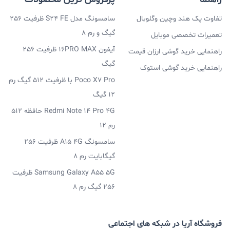
تفاوت پک هند وچین وگلوبال
سامسونگ مدل S24 FE ظرفیت 256
گیگ و رم 8
تعمیرات تخصصی موبایل
آیفون 16PRO MAX ظرفیت 256
راهنمایی خرید گوشی ارزان قیمت
گیگ
راهنمایی خرید گوشی استوک
Poco X7 Pro با ظرفیت 512 گیگ رم
12 گیگ
Redmi Note 14 Pro 4G حافظه 512
رم 12
سامسونگ A15 4G ظرفیت 256
گیگابایت رم 8
Samsung Galaxy A55 5G ظرفیت
256 گیگ رم 8
فروشگاه آریا در شبکه های اجتماعی