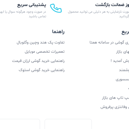
پشتیبانی سریع
ورت نارضایتی به هر دلیلی می توانید محصول
در صورت وجود هرگونه سوال یا ابهام
زگردانید
تماس باشید
یع
راهنما
 گوشی در سامانه همتا
تفاوت پک هند وچین وگلوبال
ی بازار
تعمیرات تخصصی موبایل
وش آمدید !
راهنمایی خرید گوشی ارزان قیمت
وشمند
راهنمایی خرید گوشی استوک
اکسسوری
پ تاپ های بازار
 وفانتزی پرفروش