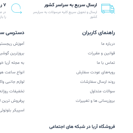
ارسال سریع به سراسر کشور
۷ روز ضمانت بازگشت
ارسال و تحویل سریع کلیه مرسولات به سرارسر
در ص
کشور
را با
راهنمای کاربران
دسترسی سر
درباره ما
آموزش ریجستری
قوانین و مقررات
بروزترین گوشیها
تماس با ما
به مجله آریا خ
رویه‌های عودت سفارش
انواع ساعت ه
روند ارسال سفارشات
لوازم جانبی و
سوالات متداول
تخفیفات روزانه
بروزرسانی ها و تغییرات
پرفروش ترین ل
اسپیکر بلوتوثی
فروشگاه آریا در شبکه های اجتماعی