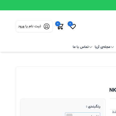
0
0
ثبت نام یا ورود
مجله‌ی آریا
تماس با ما
رنگبندی :
قط