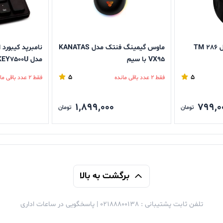
TM
ماوس گیمینگ فنتک مدل KANATAS
نامبرپد کیبورد
VX95 با سیم
مدل XP-KEY7500U
5
5
فقط 2 عدد باقی مانده
فقط 2 عدد باقی مانده
1,899,000
799,0
تومان
تومان
برگشت به بالا
تلفن ثابت پشتیبانی : 02188800138 | پاسخگویی در ساعات اداری