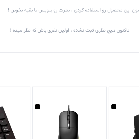
کنون این محصول رو استفاده کردی ، نظرت رو بنویس تا بقیه بخونن !
تاکنون هیچ نظری ثبت نشده ، اولین نفری باش که نظر میده !