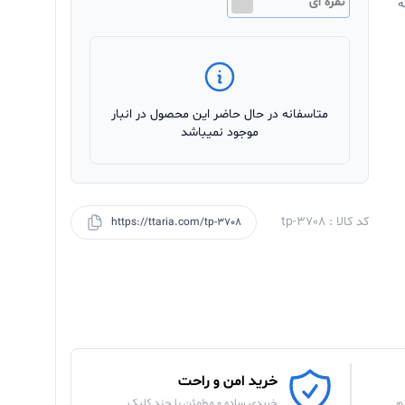
نقره ای
ه
متاسفانه در حال حاضر این محصول در انبار
موجود نمیباشد
کد کالا : tp-3708
https://ttaria.com/tp-3708
خرید امن و راحت
م
خریدی ساده و مطمئن با چند کلیک