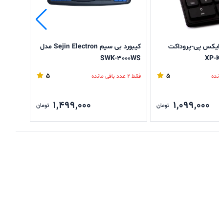
 ایکس پی-پروداکت
کیبورد بی سیم Sejin Electron مدل
ماوس باس
SWK-3000WS
5
5
فقط 2 عدد باقی مانده
فقط 2 عدد باقی مانده
1,499,000
1,099,000
تومان
تومان