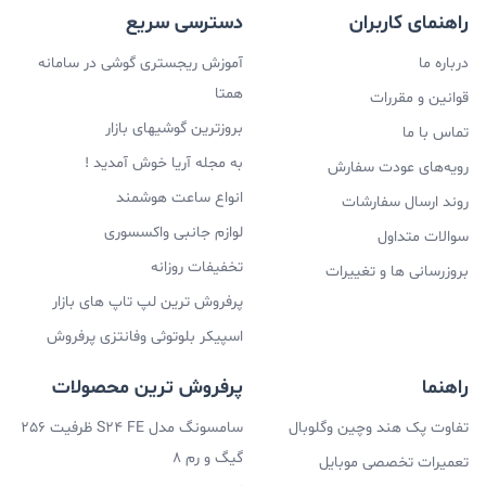
راهنمای کاربران
دسترسی سریع
درباره ما
آموزش ریجستری گوشی در سامانه
همتا
قوانین و مقررات
بروزترین گوشیهای بازار
تماس با ما
به مجله آریا خوش آمدید !
رویه‌های عودت سفارش
انواع ساعت هوشمند
روند ارسال سفارشات
لوازم جانبی واکسسوری
سوالات متداول
تخفیفات روزانه
بروزرسانی ها و تغییرات
پرفروش ترین لپ تاپ های بازار
اسپیکر بلوتوثی وفانتزی پرفروش
راهنما
پرفروش ترین محصولات
تفاوت پک هند وچین وگلوبال
سامسونگ مدل S24 FE ظرفیت 256
گیگ و رم 8
تعمیرات تخصصی موبایل