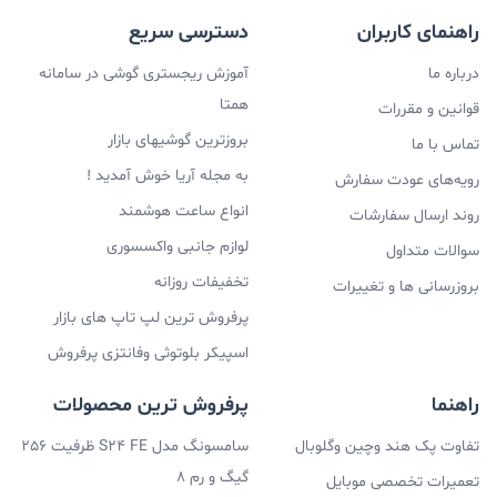
راهنمای کاربران
دسترسی سریع
درباره ما
آموزش ریجستری گوشی در سامانه
همتا
قوانین و مقررات
بروزترین گوشیهای بازار
تماس با ما
به مجله آریا خوش آمدید !
رویه‌های عودت سفارش
انواع ساعت هوشمند
روند ارسال سفارشات
لوازم جانبی واکسسوری
سوالات متداول
تخفیفات روزانه
بروزرسانی ها و تغییرات
پرفروش ترین لپ تاپ های بازار
اسپیکر بلوتوثی وفانتزی پرفروش
راهنما
پرفروش ترین محصولات
تفاوت پک هند وچین وگلوبال
سامسونگ مدل S24 FE ظرفیت 256
گیگ و رم 8
تعمیرات تخصصی موبایل