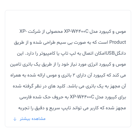
موس و کیبورد مدل XP-W4400C محصولی از شرکت XP-
Product است که به صورت بی سیم طراحی شده و از طریق
دانگلUSBامکان اتصال به لپ تاپ یا کامپیوتر را دارد. این
موس و کیبورد انرژی مورد نیاز خود را از طریق یک باتری تامین
می کند که کیبورد آن دارای 2 باتری و موس ارائه شده به همراه
آن مجهز به یک باتری می باشد. کلید های در نظر گرفته شده
برای کیبورد مدل XP-W4400C به حروف حک شده فارسی
مجهز شده که کاربر می تواند تایپ سریع و دقیق را تجربه
نماید. موس بی سیم ایکس پی پروداکتXP-W4400C یک
مشاهده بیشتر
ماوس اپتیکال با دقت 1600dpi است که به راحتی بر روی انواع