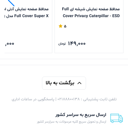
محافظ صفحه نمایش شیشه ای Full
محافظ صفحه نمایش آنتی است
Cover Privacy Caterpillar - ESD
r Super X
مدل Samsung Galaxy A17 / A16 /
Galaxy A17 / A16 / A26
5
A26
49,000
149,000
تومان
برگشت به بالا
تلفن ثابت پشتیبانی : 02188800138 | پاسخگویی در ساعات اداری
ارسال سریع به سراسر کشور
ارسال و تحویل سریع کلیه مرسولات به سرارسر کشور