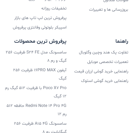
سوالات متداول
تخفیفات روزانه
بروزرسانی ها و تغییرات
پرفروش ترین لپ تاپ های بازار
اسپیکر بلوتوثی وفانتزی پرفروش
راهنما
پرفروش ترین محصولات
تفاوت پک هند وچین وگلوبال
سامسونگ مدل S24 FE ظرفیت 256
گیگ و رم 8
تعمیرات تخصصی موبایل
آیفون 16PRO MAX ظرفیت 256
راهنمایی خرید گوشی ارزان قیمت
گیگ
راهنمایی خرید گوشی استوک
Poco X7 Pro با ظرفیت 512 گیگ رم
12 گیگ
Redmi Note 14 Pro 4G حافظه 512
رم 12
سامسونگ A15 4G ظرفیت 256
گیگابایت رم 8