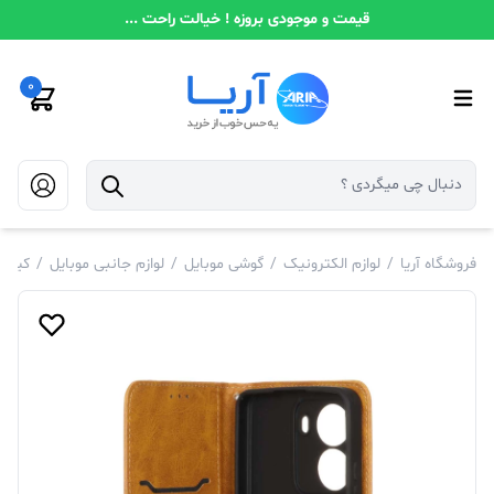
قیمت و موجودی بروزه ! خیالت راحت ...
0
فروشگاه آریا
/
لوازم الکترونیک
/
گوشی موبایل
/
لوازم جانبی موبایل
/
کیف و