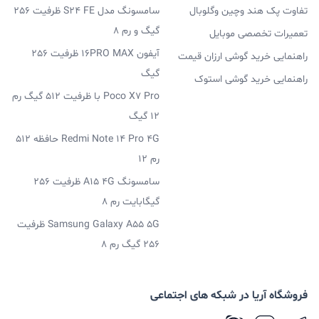
تفاوت پک هند وچین وگلوبال
سامسونگ مدل S24 FE ظرفیت 256
گیگ و رم 8
تعمیرات تخصصی موبایل
آیفون 16PRO MAX ظرفیت 256
راهنمایی خرید گوشی ارزان قیمت
گیگ
راهنمایی خرید گوشی استوک
Poco X7 Pro با ظرفیت 512 گیگ رم
12 گیگ
Redmi Note 14 Pro 4G حافظه 512
رم 12
سامسونگ A15 4G ظرفیت 256
گیگابایت رم 8
Samsung Galaxy A55 5G ظرفیت
256 گیگ رم 8
فروشگاه آریا در شبکه های اجتماعی