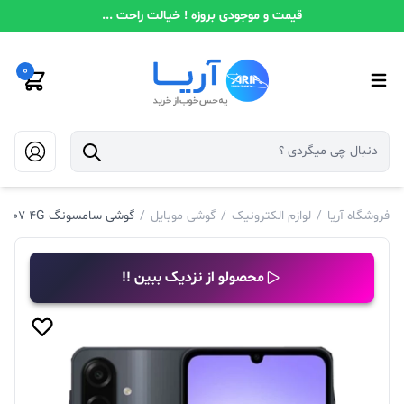
قیمت و موجودی بروزه ! خیالت راحت ...
0
فروشگاه آریا
/
لوازم الکترونیک
/
گوشی موبایل
/
گوشی سامسونگ A07 4G | حافظه 64 رم 4 گیگابایت
محصولو از نزدیک ببین !!