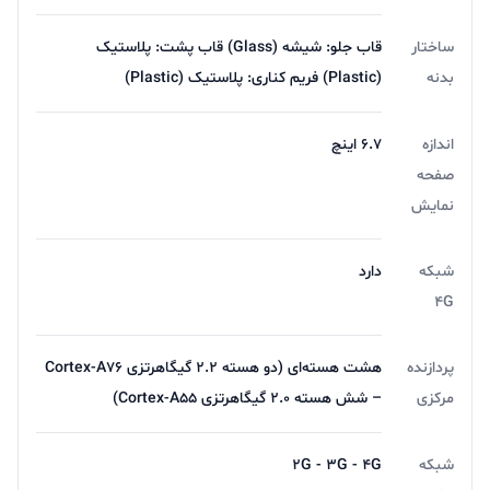
ساختار
قاب جلو: شیشه (Glass) قاب پشت: پلاستیک
بدنه
(Plastic) فریم کناری: پلاستیک (Plastic)
اندازه
۶.۷ اینچ
صفحه
نمایش
شبکه
دارد
4G
پردازنده
هشت هسته‌ای (دو هسته ۲.۲ گیگاهرتزی Cortex-A76
مرکزی
– شش هسته ۲.۰ گیگاهرتزی Cortex-A55)
شبکه
2G - 3G - 4G