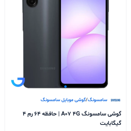
سامسونگ
/
گوشی موبایل سامسونگ
گوشی سامسونگ A07 4G | حافظه 64 رم 4
گیگابایت