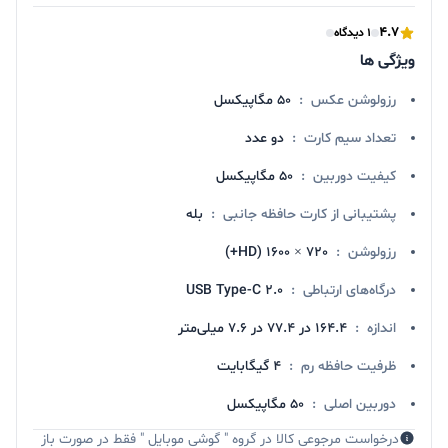
4.7
1 دیدگاه
ویژگی ها
رزولوشن عکس
:
۵۰ مگاپیکسل
تعداد سیم کارت
:
دو عدد
کیفیت دوربین
:
۵۰ مگاپیکسل
پشتیبانی از کارت حافظه جانبی
:
بله
رزولوشن
:
720 × 1600 (HD+)
درگاه‌های ارتباطی
:
USB Type-C ۲.۰
اندازه
:
164.4 در 77.4 در 7.6 میلی‌متر
ظرفیت حافظه رم
:
4 گیگابایت
دوربین اصلی
:
۵۰ مگاپیکسل
درخواست مرجوعی کالا در گروه " گوشی موبایل " فقط در صورت باز