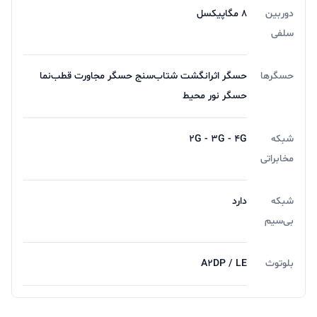
دوربین
8 مگاپیکسل
سلفی
حسگرها
حسگر اثرانگشت شتاب‌سنج حسگر مجاورت قطب‌نما
حسگر نور محیط
شبکه
2G - 3G - 4G
مخابراتی
شبکه
دارد
بی‌سیم
بلوتوث
A۲DP / LE