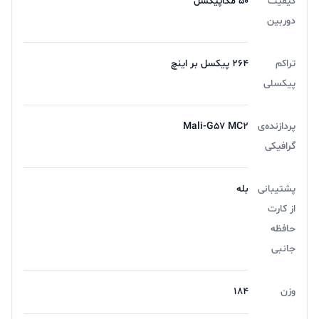
کیفیت
۵۰ مگاپیکسل
دوربین
تراکم
۲۶۴ پیکسل بر اینچ
پیکسلی
پردازنده‌ی
Mali-G57 MC2
گرافیکی
پشتیبانی
بله
از کارت
حافظه
جانبی
وزن
184