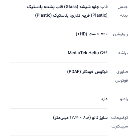
جنس
قاب جلو: شیشه (Glass) قاب پشت: پلاستیک
بدنه
(Plastic) فریم کناری: پلاستیک (Plastic)
رزولوشن
720 × 1600 (HD+)
تراشه
MediaTek Helio G99
فناوری
فوکوس خودکار (PDAF)
فوکوس
رادیو
دارد
توضیحات
سایز نانو (۸.۸ × ۱۲.۳ میلی‌متر)
سیمکارت