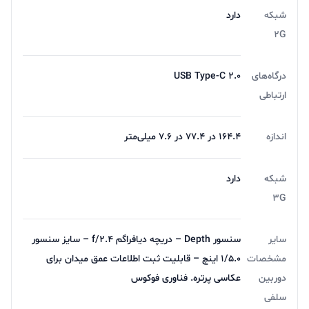
شبکه
دارد
2G
درگاه‌های
USB Type-C ۲.۰
ارتباطی
اندازه
164.4 در 77.4 در 7.6 میلی‌متر
شبکه
دارد
3G
سایر
سنسور Depth – دریچه دیافراگم f/2.4 – سایز سنسور
مشخصات
1/5.0 اینچ – قابلیت ثبت اطلاعات عمق میدان برای
دوربین
عکاسی پرتره. فناوری فوکوس
سلفی