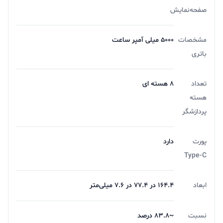
صفحه‌نمایش
مشخصات
5000 میلی آمپر ساعت
باتری
تعداد
8 هسته ای
هسته
پردازشگر
پورت
دارد
Type-C
ابعاد
164.4 در 77.4 در 7.6 میلی‌متر
نسبت
~83.8 درصد