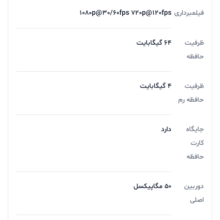
فیلمبرداری
1080p@30/60fps 720p@120fps
ظرفیت
64 گیگابایت
حافظه
ظرفیت
4 گیگابایت
حافظه رم
جایگاه
دارد
کارت
حافظه
دوربین
۵۰ مگاپیکسل
اصلی