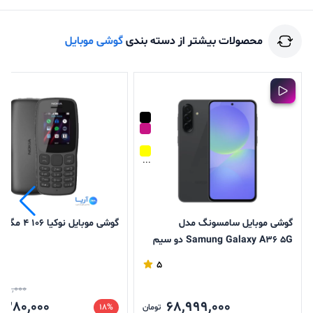
محصولات بیشتر از دسته بندی
گوشی موبایل
...
گوشی موبایل سامسونگ مدل
گوشی موبایل نوکیا 106 4 مگابایت
Samung Galaxy A36 5G دو سیم
کارت ظرفیت 128 گیگابایت رم 8
5
گیگابایت
000,000
,280,000
68,999,000
تومان
18%