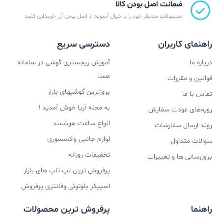
ضمانت اصل بودن کالا
محصولات مدنظر خود را با خیال آسوده از اصل بودن آن خریداری کنید
راهنمای کاربران
دسترسی سریع
درباره ما
آموزش ریجستری گوشی در سامانه
همتا
قوانین و مقررات
بروزترین گوشیهای بازار
تماس با ما
به مجله آریا خوش آمدید !
رویه‌های عودت سفارش
انواع ساعت هوشمند
روند ارسال سفارشات
لوازم جانبی واکسسوری
سوالات متداول
تخفیفات روزانه
بروزرسانی ها و تغییرات
پرفروش ترین لپ تاپ های بازار
اسپیکر بلوتوثی وفانتزی پرفروش
راهنما
پرفروش ترین محصولات