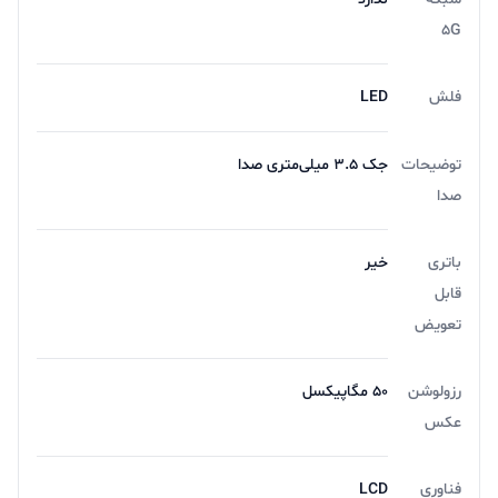
5G
فلش
LED
توضیحات
جک ۳.۵ میلی‌متری صدا
صدا
باتری
خیر
قابل
تعویض
رزولوشن
۵۰ مگاپیکسل
عکس
فناوری
LCD