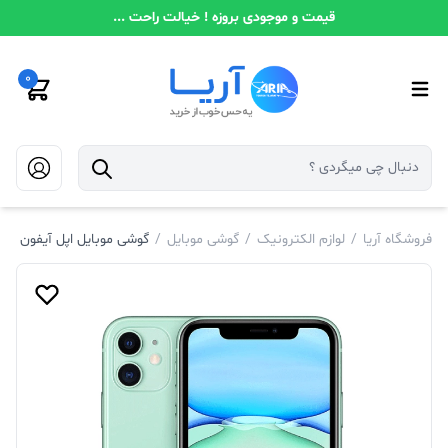
قیمت و موجودی بروزه ! خیالت راحت ...
0
فروشگاه آریا
/
لوازم الکترونیک
/
گوشی موبایل
/
گوشی موبایل اپل آیفون 11 حافظه 256 رم 4 گیگابایت