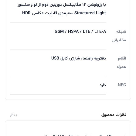
انتخاب کنید.
با رزولوشن ۱۲ مگاپیکسل دوربین دوم از نوع سنسور
Structured Light سه‌بعدی قابلیت عکاسی HDR
دوربین آیفون 11
شبکه
GSM / HSPA / LTE / LTE-A
گوشی آیفون XR تنها یک لنز قدرتمند در پشت خود داشت
مخابراتی
که تقریبا عملکرد خوبی از خود نشان می‌داد اما در گوشی
اقلام
دفترچه‌ راهنما، شارژر، کابل USB
موبایل آیفون ۱۱ یک لنز توانای دیگر به آن اضافه شده که ۱۲
همراه
مگاپیکسل است و تصویر فوق‌ عریض را به خوبی ثبت
می‌کند. این دو لنز در کنار هم مجموعه‌ی بسیار قوی را تشکیل
NFC
دارد
داده‌اند که در کنار برنامه دوربینی که در گوشی نصب است
شما را تبدیل به یک عکاس حرفه‌ای می‌کنند. در قسمت
دوربین سلفی باز هم اپل قدرتمند ظاهر شده و سنسور
نظرات محصول
0 نظر
تشخیص چهره قدر اپل که زمان معرفی توانست بسیاری از