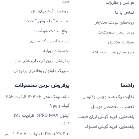
همتا
قوانین و مقررات
نمایشگر آیفون 11
بروزترین گوشیهای بازار
تماس با ما
آیفون Xr شباهت زیادی با گوشی موبایل آیفون ۱۱ دارد اما یک
به مجله آریا خوش آمدید !
رویه‌های عودت سفارش
انواع ساعت هوشمند
چیزی که خیلی بین آنها فاصله می‌اندازد صفحه‌ی نمایشگر
روند ارسال سفارشات
لوازم جانبی واکسسوری
سوالات متداول
آیفون ۱۱ است. این پرچم‌دار ۶.۱ اینچ است که پنل Liquid
تخفیفات روزانه
بروزرسانی ها و تغییرات
Retina IPS در آن استفاده شده و در هر اینچ از این صفحه
پرفروش ترین لپ تاپ های بازار
نمایشگر ۳۲۶ پیکسل قرار گرفته که یعنی در مجموع تعداد
اسپیکر بلوتوثی وفانتزی پرفروش
پیکسل‌های آن ۸۲۸*۱۷۹۲ می‌باشد. اگر به تصویر این دستگاه
راهنما
پرفروش ترین محصولات
نگاه کنید شگفت زده می‌شوید؛ به این خاطر که رنگ‌های
تفاوت پک هند وچین وگلوبال
سامسونگ مدل S24 FE ظرفیت 256
بسیار دقیق، شکستگی‌ها و... به صورت بسیار دقیق اندازه
گیگ و رم 8
تعمیرات تخصصی موبایل
گیری و تعبیه شده است اما این بدان معنا نیست که نقاط
آیفون 16PRO MAX ظرفیت 256
راهنمایی خرید گوشی ارزان قیمت
ضعفی ندارد.
گیگ
راهنمایی خرید گوشی استوک
مثلاً خبری از نرخ نوسازی ۱۲۰ هرتزی، HDR10 و Dolby vision
Poco X7 Pro با ظرفیت 512 گیگ رم