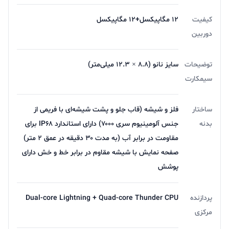
محافظتی گوریلاگلس استفاده شده که صفحه بزرگ و ناچ
کیفیت
12 مگاپیکسل+12 مگاپیکسل
جدید را تا حدی محافظت می‌کند و نگرانی های شما را از بابت
دوربین
شکستگی‌ها و یا خط و خش را از بین می‌برد. اگر دوباره به
عقب این محصول نگاه کنیم طراحی مجموعه دوربین جدید و
توضیحات
سایز نانو (۸.۸ × ۱۲.۳ میلی‌متر)
سیمکارت
به شکل مربع می‌باشد و به جای یک دوربین مثل آیفون X از
دو دوربین استفاده شده است؛ اگر به عکس‌برداری و فیلم
ساختار
فلز و شیشه (قاب جلو و پشت شیشه‌ای با فریمی از
گرفتن علاقه دارید می‌توانید نسخه‌های پرو آیفون ۱۱ را
بدنه
جنس آلومینیوم سری ۷۰۰۰) دارای استاندارد IP۶۸ برای
خریداری کنید تا عملکرد بهتری را شاهد باشید.
مقاومت در برابر آب (به مدت ۳۰ دقیقه در عمق ۲ متر)
صفحه نمایش با شیشه مقاوم در برابر خط و خش دارای
پوشش
پردازنده
Dual-core Lightning + Quad-core Thunder CPU
مرکزی