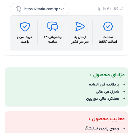
کد کالا : tp-604
https://ttaria.com/tp-604
ضمانت
ارسال به
پشتیبانی 24
خرید امن و
اصالت کالاها
سراسر کشور
ساعته
راحت
مزایای محصول :
پردازنده فوق‌العاده
شارژدهی عالی
عملکرد عالی دوربین
معایب محصول :
وضوح پایین نمایشگر