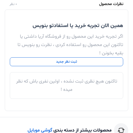
نظرات محصول
0 نظر
لنز تله فوتو و اولتراواید است که امکام ثبت عکس با وضوح
بالا و امکان زوم بدون افت کیفیت را فراهم می کند و جزئیات
همین الان تجربه خرید یا استفادتو بنویس
دقیق تری از سوژه ها را ارائه می دهد. از دیگر قابلیت های
اگر تجربه خرید این محصول رو از فروشگاه آریا داشتی یا
دوربین آیفون 14 پرواپل می توان به قابلیت Action اشاره
تاکنون این محصول رو استفاده کردی ، نظرت رو بنویس تا
نمود که دارای امکان ضبط و فیلمبرداری حرفه ای بدون لرزش
بقیه بخونن !
ثبت نظر جدید
است.
دوربین سلفی دوگانه آیفون 14 پرو اپل حافظه
512 گیگابایت
تاکنون هیچ نظری ثبت نشده ، اولین نفری باش که نظر
میده !
دوربین سلفی دوگانه با لنز اصلی 12 مگاپیکسل از دیگر
امکانات این مدل گوشی اپل است که دارای قابلیت ضبط فیلم
در حالت سینمایی با کیفیت تصویر 4K می باشد. اپل با
استفاده از سنسور True Depth در دوربین سلفی گوشی
محصولات بیشتر از دسته بندی
گوشی موبایل