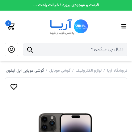
قیمت و موجودی بروزه ! خیالت راحت ...
0
فروشگاه آریا
/
لوازم الکترونیک
/
گوشی موبایل
/
گوشی موبایل اپل آیفون 14 پرو حافظه 512 گیگابایت