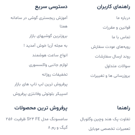
راهنمای کاربران
دسترسی سریع
درباره ما
آموزش ریجستری گوشی در سامانه
همتا
قوانین و مقررات
بروزترین گوشیهای بازار
تماس با ما
به مجله آریا خوش آمدید !
رویه‌های عودت سفارش
انواع ساعت هوشمند
روند ارسال سفارشات
لوازم جانبی واکسسوری
سوالات متداول
تخفیفات روزانه
بروزرسانی ها و تغییرات
پرفروش ترین لپ تاپ های بازار
اسپیکر بلوتوثی وفانتزی پرفروش
راهنما
پرفروش ترین محصولات
تفاوت پک هند وچین وگلوبال
سامسونگ مدل S24 FE ظرفیت 256
گیگ و رم 8
تعمیرات تخصصی موبایل