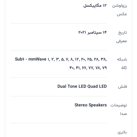
از پنل OLED کارآمد، موتور نمایشگر جدید A15 Bionic و
رزولوشن
12 مگاپیکسل
عکس
عملکرد سریع تر GPU برخوردار است. ژست‌ های حرکتی،
انیمیشن‌ها و عملکرد هایی مثل گیم پلی هم سریع تر و
تاریخ
۱۴ سپتامبر ۲۰۲۱
پاسخگو تر است. این پنل با اندازه 87.4% روشن‌ ترین صفحه
معرفی
نمایش گوشی ‌های آیفون می باشد که با حداکثر 25 درصد
شبکه
Sub۶ - mmWave ۱, ۲, ۳, ۵, ۷, ۸, ۱۲, ۲۰, ۲۵, ۲۸, ۳۸,
روشنایی بیشتر در فضای باز تا 1000 نیت می‌رسد
۴۰, ۴۱, ۶۶, ۷۷, ۷۸, ۷۹
5G
فلش
Dual Tone LED Quad LED
توضیحات
Stereo Speakers
صدا
دوربین
دارای چهار دوربین می باشد که سه دوربین 12 + 12 + 12
باتری
مگاپیکسل (Triple Camera) + یک دروبین TOF 3D LiDAR