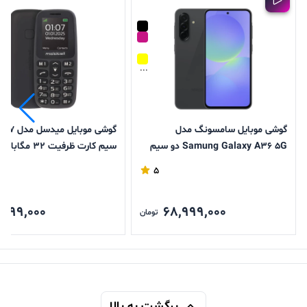
...
گوشی موبایل سامسونگ مدل
Samung Galaxy A36 5G دو سیم
سیم کارت ظرفیت 32 م
کارت ظرفیت 128 گیگابایت رم 8
32 مگابایت
5
گیگابایت
,099,000
68,999,000
تومان
برگشت به بالا