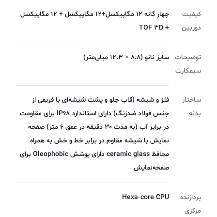
دستگاه ظرفیتی 4352 میلی آمپر ساعتی است و گفته
کیفیت
چهار گانه 12 مگاپیکسل+12 مگاپیکسل + 12 مگاپیکسل
می‌شود نسبت به نسل قبلی حدود 2.5 ساعت بیشتر دوام
دوربین
+ TOF 3D
می‌آورد.
توضیحات
سایز نانو (۸.۸ × ۱۲.۳ میلی‌متر)
سیمکارت
ساختار
فلز و شیشه (قاب جلو و پشت شیشه‌ای با فریمی از
بدنه
جنس فولاد ضدزنگ) دارای استاندارد IP۶۸ برای مقاومت
در برابر آب (به مدت ۳۰ دقیقه در عمق ۶ متر) صفحه
نمایش با شیشه مقاوم در برابر خط و خش به همراه
محافظ ceramic glass دارای پوشش Oleophobic برای
صفحه‌نمایش
پردازنده
Hexa-core CPU
مرکزی