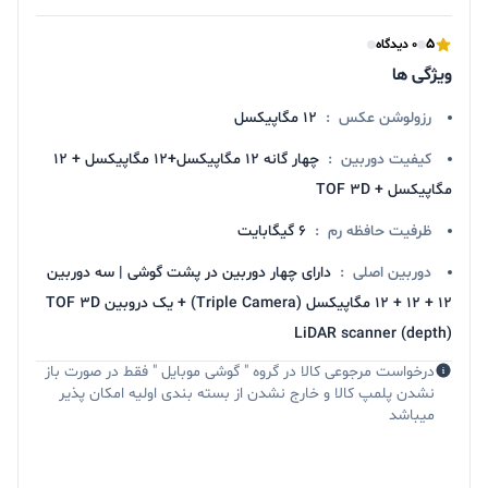
5
0 دیدگاه
ویژگی ها
رزولوشن عکس
:
12 مگاپیکسل
کیفیت دوربین
:
چهار گانه 12 مگاپیکسل+12 مگاپیکسل + 12
مگاپیکسل + TOF 3D
ظرفیت حافظه رم
:
6 گیگابایت
دوربین اصلی
:
دارای چهار دوربین در پشت گوشی | سه دوربین
12 + 12 + 12 مگاپیکسل (Triple Camera) + یک دروبین TOF 3D
LiDAR scanner (depth)
درخواست مرجوعی کالا در گروه " گوشی موبایل " فقط در صورت باز
نشدن پلمپ کالا و خارج نشدن از بسته بندی اولیه امکان پذیر
میباشد