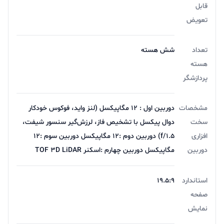
قابل
scanner (depth) می باشد.دوربین اصلی با رزولوشن 12
تعویض
مگاپیکسلی با گشودگی دریچه دیافراگم f/1.5، سنسور
تعداد
شش هسته
دوربین 12 مگاپیکسلی از نوع فوق عریض (Ultra Wide) و
هسته
سنسور 12 مگاپیکسلی از نوع تله فوتو است
پردازشگر
مشخصات
دوربین اول : 12 مگاپیکسل (لنز واید، فوکوس خودکار
سخت
دوال پیکسل با تشخیص فاز، لرزش‌گیر سنسور شیفت،
افزاری
f/1.5) دوربین دوم :12 مگاپیکسل دوربین سوم :12
دوربین
مگاپیکسل دوربین چهارم :اسکنر TOF 3D LiDAR
باتری
استاندارد
۱۹.۵:۹
صفحه
آیفون 13 دارای بیشترین عمر باتری که 18 ساعت بهطور
نمایش
مداوم قابلیت پخش فیلم را دارند.باتری لیتیوم یونی این