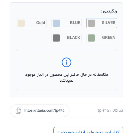
رنگبندی :
Gold
BLUE
SILVER
BLACK
GREEN
متاسفانه در حال حاضر این محصول در انبار موجود
نمیباشد
کد کالا : tp-145
https://ttaria.com/tp-145
کنار این محصول ، اینارو هم بخر :