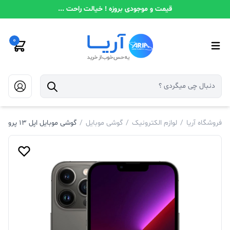
قیمت و موجودی بروزه ! خیالت راحت ...
0
فروشگاه آریا
/
لوازم الکترونیک
/
گوشی موبایل
/
گوشی موبایل اپل 13 پرو مکس 5G حافظه 256 رم 6 گیگابایت (NOT ACTIVIE) TH/A تک سیم (A2644)