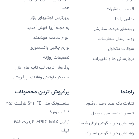
همتا
قوانین و مقررات
بروزترین گوشیهای بازار
تماس با ما
به مجله آریا خوش آمدید !
رویه‌های عودت سفارش
انواع ساعت هوشمند
روند ارسال سفارشات
لوازم جانبی واکسسوری
سوالات متداول
تخفیفات روزانه
بروزرسانی ها و تغییرات
پرفروش ترین لپ تاپ های بازار
اسپیکر بلوتوثی وفانتزی پرفروش
راهنما
پرفروش ترین محصولات
تفاوت پک هند وچین وگلوبال
سامسونگ مدل S24 FE ظرفیت 256
گیگ و رم 8
تعمیرات تخصصی موبایل
آیفون 16PRO MAX ظرفیت 256
راهنمایی خرید گوشی ارزان قیمت
گیگ
راهنمایی خرید گوشی استوک