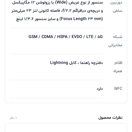
دوربین
سنسور از نوع عریض (Wide) با رزولوشن ۱۲ مگاپیکسل
سلفی
و دریچه‌ی دیافراگم f/۲.۲، فاصله کانونی لنز ۲۳ میلی‌متر
(Focus Length ۲۳ mm) و سایز سنسور ۱/۳.۶ اینچ
شبکه
GSM / CDMA / HSPA / EVDO / LTE / 5G
مخابراتی
اقلام
دفترچه‌ راهنما ، کابل Lightning
همراه
NFC
دارد
نظرات محصول
0 نظر