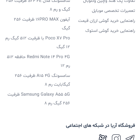
تفاوت پک هند وچین وگلوبال
سامسونگ مدل S24 FE ظرفیت 256
گیگ و رم 8
تعمیرات تخصصی موبایل
آیفون 16PRO MAX ظرفیت 256
راهنمایی خرید گوشی ارزان قیمت
گیگ
راهنمایی خرید گوشی استوک
Poco X7 Pro با ظرفیت 512 گیگ رم
12 گیگ
Redmi Note 14 Pro 4G حافظه 512
رم 12
سامسونگ A15 4G ظرفیت 256
گیگابایت رم 8
Samsung Galaxy A55 5G ظرفیت
256 گیگ رم 8
فروشگاه آریا در شبکه های اجتماعی