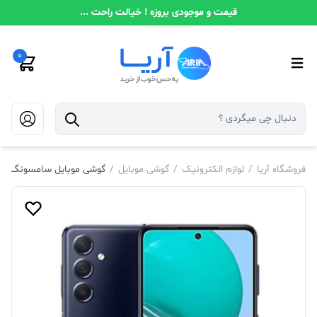
قیمت و موجودی بروزه ! خیالت راحت ...
0
فروشگاه آریا
/
لوازم الکترونیک
/
گوشی موبایل
/
گوشی موبایل سامسونگ مدلSamsung Galaxy M44 5G ظرفیت 128گیگابایت رم 6 گی