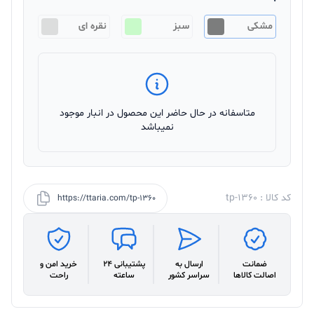
مشکی
سبز
نقره ای
متاسفانه در حال حاضر این محصول در انبار موجود
نمیباشد
کد کالا : tp-1360
https://ttaria.com/tp-1360
ضمانت
ارسال به
پشتیبانی 24
خرید امن و
اصالت کالاها
سراسر کشور
ساعته
راحت