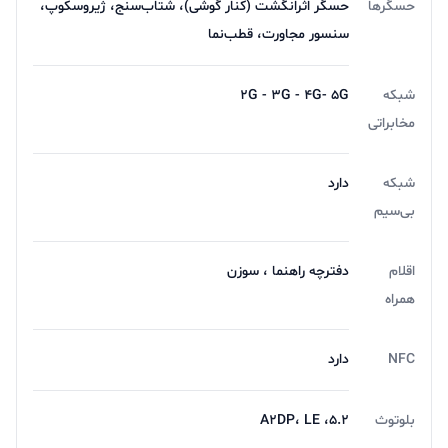
حسگرها
حسگر اثرانگشت (کنار گوشی)، شتاب‌سنج، ژیروسکوپ،
سنسور مجاورت، قطب‌نما
شبکه
2G - 3G - 4G- 5G
مخابراتی
شبکه
دارد
بی‌سیم
اقلام
دفترچه‌ راهنما ، سوزن
همراه
NFC
دارد
بلوتوث
5.2، A2DP، LE