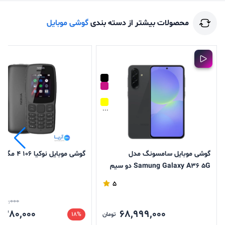
محصولات بیشتر از دسته بندی
گوشی موبایل
...
گوشی موبایل سامسونگ مدل
گوشی موبایل نوکیا 106 4 مگابایت
Samung Galaxy A36 5G دو سیم
کارت ظرفیت 128 گیگابایت رم 8
5
گیگابایت
000,000
,280,000
68,999,000
تومان
18%