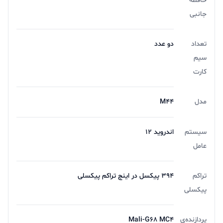
حافظه
جانبی
تعداد
دو عدد
سیم
کارت
مدل
M44
سیستم
اندروید 12
عامل
تراکم
394 پیکسل در اینچ تراکم پیکسلی
پیکسلی
پردازنده‌ی
Mali-G68 MC4