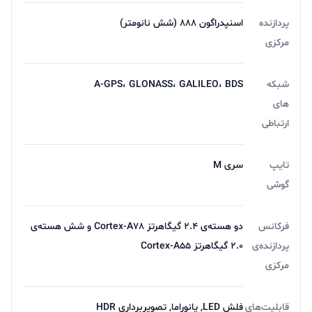
پردازنده
اسنپدراگون 888 (شش نانومتر)
مرکزی
شبکه
A-GPS، GLONASS، GALILEO، BDS
های
ارتباطی
تایپ
سری M
گوشی
فرکانس
دو هسته‌ی 2.4 گیگاهرتز Cortex-A78 و شش هسته‌ی
پردازنده‌ی
2.0 گیگاهرتز Cortex-A55
مرکزی
قابلیت‌های
فلش LED, پانوراما, تصویربرداری HDR