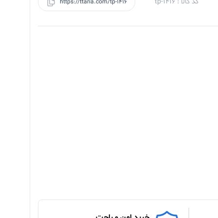
کد کالا : tp-1416
https://ttaria.com/tp-1416
خرید امن و راحت