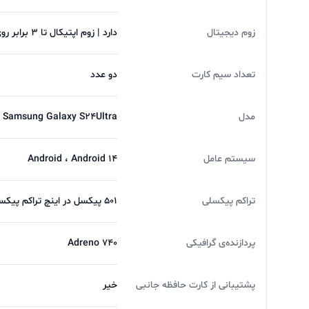
بشود و برای شارژ بیسیم هم از 15 وات و در نهایت شارژ معکوس 4.5 وات.
زوم دیجیتال
دارد | زوم اپتیکال تا 3 برابر روی دوربین سوم
تعداد سیم کارت
دو عدد
فروش
لوازم جانبی موبایل
،
کامپیوتر و لپ تاپ
با پا
برای خرید
گوشی موبايل سامسونگ مدل Galaxy S24 Ultra 5G
مدل
Samsung Galaxy S24Ultra
تجربه یه حس خوب از خرید ツ
سیستم عامل
Android ، Android 14
تراکم پیکسلی
501 پیکسل در اینچ تراکم پیکسلی
پردازنده‌ی گرافیکی
Adreno 740
پشتیبانی از کارت حافظه جانبی
خیر