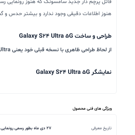
قاتل پرچم دار جدید سامسونگ که هنوز رونمایی رسمی
هنوز اطلاعات دقیقی وجود ندارد و بیشتر حدس و گما
طراحی و ساخت Galaxy S24 Ultra 5G
از لحاظ طراحی ظاهری با نسخه قبلی خود یعنی S23Ultra هیچ فرقی ندارد یعنی سامسونگ از این جهت تغییری در ظاهر این دستگاه بوجود نیاورده است .
نمایشگر Galaxy S24 Ultra 5G
می باشد و پنل دستگاه 6.8 اینچی می باشد که خوراک فیلم دیدن است و از QHD+ پشتیبانی می کند.
ویژگی های فنی محصول
تاریخ معرفی
27 دی ماه بطور رسمی رونمایی میشود و دو یا سه هفته بعد وارد بازار ایران میشود
سخت افزار و نرم افزار Galaxy S24 Ultra 5G