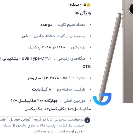
5
0 دیدگاه
ویژگی ها
تعداد سیم کارت
:
دو عدد
پشتیبانی از کارت حافظه جانبی
:
خیر
رزولوشن
:
1440 در 3088 پیکسل
درگاه‌های ارتباطی
:
USB Type-C 3.2 | پشتیبانی ا
OTG
اندازه
:
163.4x78.1 x8.9 میلی‌متر
ظرفیت حافظه رم
:
8 گیگابایت
دوربین اصلی
:
چهارگانه 200 مگاپیکسل +12
مگاپیکسل+10 مگاپیکسل+10 مگاپیکسل
درخواست مرجوعی کالا در گروه " گوشی موبایل " فقط
صورت باز نشدن پلمپ کالا و خارج نشدن از بسته
بندی اولیه امکان پذیر میباشد