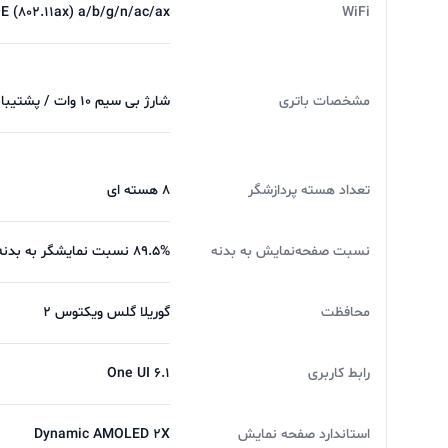
WiFi
Wi-Fi 6E (802.11ax) a/b/g/n/ac/ax سه باند 
دوربین سلفی Galaxy S24 Ultra 5G
مشخصات باتری
شارژ بی‌ سیم 10 وات / پشتیبانی از فناوری شارژ بی‌سیم Qi و PMA | شارژ معکوس بی‌سیم 4.5 وات
خورد چراکه سامسونگ انقد وقت برای دوربین اصلی گذاشته و
تعداد هسته پردازشگر
8 هسته ای
نسبت صفحه‌نمایش به بدنه
89.5% نسبت نمایشگر به بدنه
محافظت
گوریلا گلس ویکتوس 2
باتری Galaxy S24 Ultra 5G
حجم باتری این دستگاه 5000
رابط کاربری
One UI 6.1
این دستگاه از شارژر سریع و بیسیم و معکوس پشتیبا
استاندارد صفحه نمایش
Dynamic AMOLED 2X