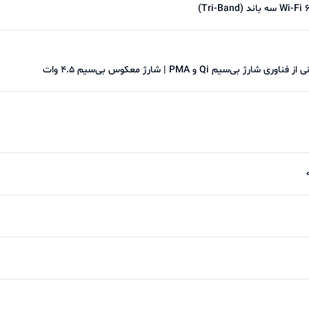
(Tri-Band)
و میرسیم به دوربین سلفی دستگاه که در بالا 
لی برای دوربین سلفی این قاتل پرچم دار فقط یک لنز 12 مگاپیکسلی؟!!
 میلی آمپر ساعتی است که انتظار میرفت بیشتر از این ها باشد ولی با اینح
نی می کند و چی بهتر از شنیدن این خبر :))))