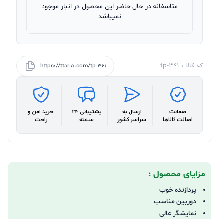
متاسفانه در حال حاضر این محصول در انبار موجود
نمیباشد
کد کالا : tp-361
https://ttaria.com/tp-361
ضمانت
ارسال به
پشتیبانی 24
خرید امن و
اصالت کالاها
سراسر کشور
ساعته
راحت
مزایای محصول :
پردازنده خوب
دوربین مناسب
نمایشگر عالی