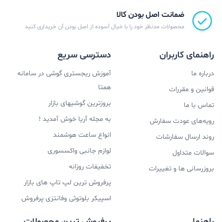
ضمانت اصل بودن کالا
استفاده کرده است. این گوشی دارای قابلیت HDR نیست اما
محصولات مدنظر خود را با خیال آسوده از اصل بودن آن خریداری کنید
توانایی نمایش رنگ‌های طبیعی را به بهترین شکل ممکن
داراست. یکی دیگر از ویژگی‌های این گوشی میان‌رده مربوط به
راهنمای کاربران
دسترسی سریع
نرخ تازه سازی 90 هرتزی می‌باشد که باعث می‌شود تا تجربه
درباره ما
آموزش ریجستری گوشی در سامانه
همتا
کار با رابط کاربری بیش از پیش جذاب‌تر شود.
قوانین و مقررات
بروزترین گوشیهای بازار
تماس با ما
به مجله آریا خوش آمدید !
اسپیکر گوشی سامسونگ A72
رویه‌های عودت سفارش
انواع ساعت هوشمند
روند ارسال سفارشات
A72 دارای یک اسپیکر است اما در زمانی که شما قصد
لوازم جانبی واکسسوری
سوالات متداول
تماشای ویدئو یا گوش دادن به موسیقی را داشته باشید،
تخفیفات روزانه
بروزرسانی ها و تغییرات
اسپیکر مکالمه نیز فعال خواهد شد و می‌تواند در سطح خوبی
پرفروش ترین لپ تاپ های بازار
عمل کند. صدای استریو نیز واقعا جذاب است و می‌تواند شما
اسپیکر بلوتوثی وفانتزی پرفروش
را مجذوب خود کند. حجم صدا خوب بوده و کیفیت صدا قابل
راهنما
پرفروش ترین محصولات