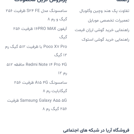
قبول خواهد بود.
تفاوت پک هند وچین وگلوبال
سامسونگ مدل S24 FE ظرفیت 256
گیگ و رم 8
تعمیرات تخصصی موبایل
آیفون 16PRO MAX ظرفیت 256
راهنمایی خرید گوشی ارزان قیمت
گیگ
راهنمایی خرید گوشی استوک
Poco X7 Pro با ظرفیت 512 گیگ رم
12 گیگ
بخش نرم افزاری گلکسی A72
Redmi Note 14 Pro 4G حافظه 512
در بخش نرم افزاری نیز، سامسونگ از رابط کاربری OneUI 3.1
رم 12
بر پایه Android 11 در این گوشی میان رده استفاده کرده. در
سامسونگ A15 4G ظرفیت 256
گیگابایت رم 8
این نسخه از رابط کاربری، شاهد بروز تغییرات خوب و مثبتی
Samsung Galaxy A55 5G ظرفیت
هستیم که می‌تواند بهترین تجربه را به شما بدهد. گلکسی
256 گیگ رم 8
A72 آپدیت‌های آینده را دریافت خواهد کرد و انتظار می‌رود
دست کم تا ۲ سال شاهد دریافت آپدیت برای این گوشی
فروشگاه آریا در شبکه های اجتماعی