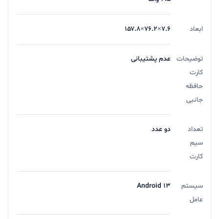
ابعاد
۷.۶×۷۶.۲×۱۵۷.۸
توضیحات
عدم پشتیبانی
کارت
حافظه
جانبی
تعداد
دو عدد
سیم
کارت
سیستم
Android ۱۳
عامل