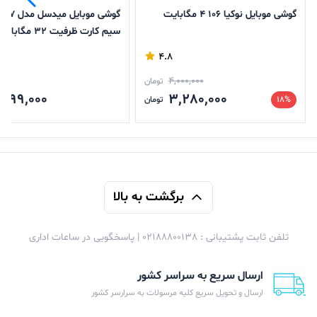
گوشی موبایل نوکیا 106 4 مگابایت
سیم کارت ظرفیت 32 م
32 مگابایت
4.8
4,000,000
تومان
,099,000
3,280,000
18%
تومان
برگشت به بالا
تلفن ثابت پشتیبانی : 02188800138 | پاسخگویی در ساعات اداری
ارسال سریع به سراسر کشور
ارسال و تحویل سریع کلیه مرسولات به سرارسر کشور