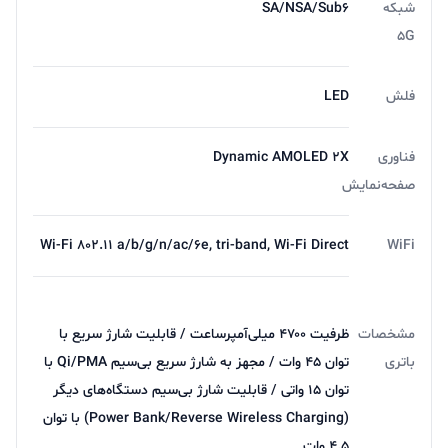
شبکه
SA/NSA/Sub۶
5G
فلش
LED
فناوری
Dynamic AMOLED ۲X
صفحه‌نمایش
Wi-Fi ۸۰۲.۱۱ a/b/g/n/ac/۶e, tri-band, Wi-Fi Direct
WiFi
مشخصات
ظرفیت ۴۷۰۰ میلی‌آمپرساعت / قابلیت شارژ سریع با
باتری
توان ۴۵ وات / مجهز به شارژ سریع بی‌سیم Qi/PMA با
توان ۱۵ واتی / قابلیت شارژ بی‌سیم دستگاه‌های دیگر
(Power Bank/Reverse Wireless Charging) با توان
۴.۵ وات