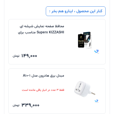
کنار این محصول ، اینارو هم بخر :
محافظ صفحه نمایش شیشه ای
Superx KIZZASHI مناسب برای
گوشی های سامسونگ سری s
149,000
تومان
مبدل برق هادرون مدل A10-1
فقط 3 عدد در انبار باقی مانده است
339,000
تومان