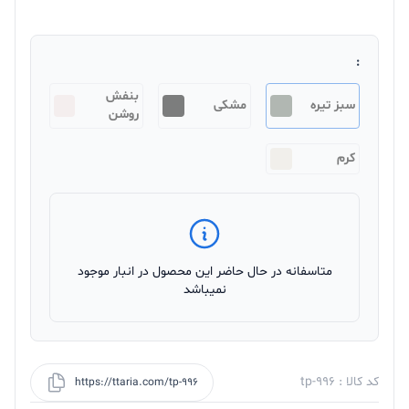
:
بنفش
سبز تیره
مشکی
روشن
کرم
متاسفانه در حال حاضر این محصول در انبار موجود
نمیباشد
کد کالا : tp-996
https://ttaria.com/tp-996