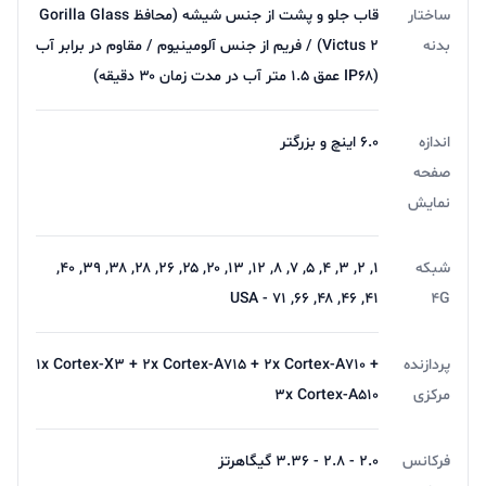
ساختار
قاب جلو و پشت از جنس شیشه (محافظ Gorilla Glass
بدنه
Victus ۲) / فریم از جنس آلومینیوم / مقاوم در برابر آب
(IP۶۸ عمق ۱.۵ متر آب در مدت زمان ۳۰ دقیقه)
اندازه
۶.۰ اینچ و بزرگتر
صفحه
نمایش
شبکه
۱, ۲, ۳, ۴, ۵, ۷, ۸, ۱۲, ۱۳, ۲۰, ۲۵, ۲۶, ۲۸, ۳۸, ۳۹, ۴۰,
۴۱, ۴۶, ۴۸, ۶۶, ۷۱ - USA
4G
پردازنده
۱x Cortex-X۳ + ۲x Cortex-A۷۱۵ + ۲x Cortex-A۷۱۰ +
مرکزی
۳x Cortex-A۵۱۰
فرکانس
۲.۰ - ۲.۸ - ۳.۳۶ گیگاهرتز