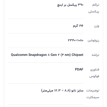
تراکم
۳۹۰ پیکسل بر اینچ
پیکسلی
وزن
۱۹۶ گرم
رزولوشن
۱۰۸۰×۲۳۴۰
تراشه
Qualcomm Snapdragon ۸ Gen ۲ (۴ nm) Chipset
فناوری
PDAF
فوکوس
توضیحات
سایز نانو (۸.۸ × ۱۲.۳ میلی‌متر)
سیمکارت