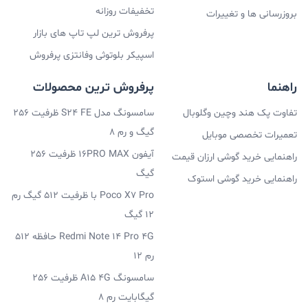
تخفیفات روزانه
بروزرسانی ها و تغییرات
پرفروش ترین لپ تاپ های بازار
اسپیکر بلوتوثی وفانتزی پرفروش
راهنما
پرفروش ترین محصولات
تفاوت پک هند وچین وگلوبال
سامسونگ مدل S24 FE ظرفیت 256
گیگ و رم 8
تعمیرات تخصصی موبایل
آیفون 16PRO MAX ظرفیت 256
راهنمایی خرید گوشی ارزان قیمت
گیگ
راهنمایی خرید گوشی استوک
Poco X7 Pro با ظرفیت 512 گیگ رم
12 گیگ
Redmi Note 14 Pro 4G حافظه 512
رم 12
سامسونگ A15 4G ظرفیت 256
گیگابایت رم 8