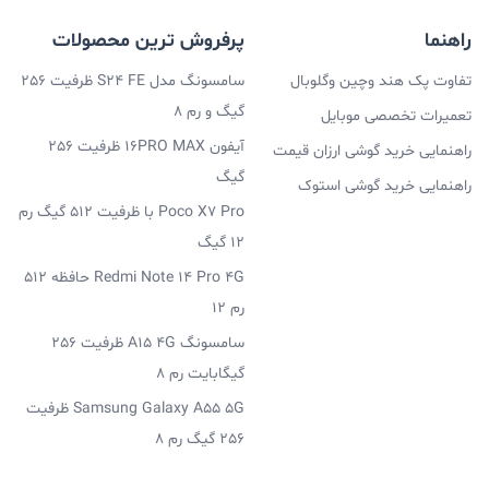
راهنما
پرفروش ترین محصولات
تفاوت پک هند وچین وگلوبال
سامسونگ مدل S24 FE ظرفیت 256
گیگ و رم 8
تعمیرات تخصصی موبایل
آیفون 16PRO MAX ظرفیت 256
راهنمایی خرید گوشی ارزان قیمت
گیگ
راهنمایی خرید گوشی استوک
Poco X7 Pro با ظرفیت 512 گیگ رم
12 گیگ
Redmi Note 14 Pro 4G حافظه 512
رم 12
سامسونگ A15 4G ظرفیت 256
گیگابایت رم 8
Samsung Galaxy A55 5G ظرفیت
256 گیگ رم 8