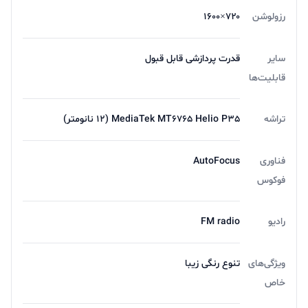
رزولوشن
۷۲۰×۱۶۰۰
سایر
قدرت پردازشی قابل قبول
قابلیت‌ها
تراشه
MediaTek MT6765 Helio P35 (12 نانومتر)
فناوری
AutoFocus
فوکوس
رادیو
FM radio
ویژگی‌های
تنوع رنگی زیبا
خاص