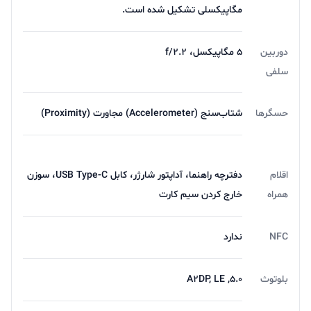
مگاپیکسلی تشکیل شده است.
دوربین
5 مگاپیکسل، f/2.2
سلفی
حسگرها
شتاب‌سنج (Accelerometer) مجاورت (Proximity)
اقلام
دفترچه‌ راهنما، آداپتور شارژر، کابل USB Type-C، سوزن
همراه
خارج کردن سیم کارت
NFC
ندارد
بلوتوث
5.0, A2DP, LE