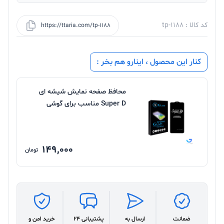
کد کالا : tp-1188
https://ttaria.com/tp-1188
کنار این محصول ، اینارو هم بخر :
محافظ صفحه نمایش شیشه ای
Super D مناسب برای گوشی
سامسونگ
149,000
تومان
ضمانت
ارسال به
پشتیبانی 24
خرید امن و