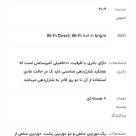
هایی با کیفیت نامناسب ثبت می کند. سنسور تشخیص
نسبت
۲۰:۹
عمق هم تا حدودی به تشخیص سوژه در عکس های پرتره
تصویر
کمک میکنه .
Wi-Fi Direct, Wi-Fi 802.11 b/g/n
WiFi
فیلمبرداری هم فقط با رزولوشن 1080 و با سرعت 30 فریم بر
ثانیه انجام میشود که کیفیت قابل قبولی دارد . دوربین
سلفی 5 مگاپیکسلی هم برای ثبت خاطرات بد نیست . در
مشخصات
دارای باتری با ظرفیت 5000میلی آمپرساعتی است که
مجموع دوربین گوشی های اقتصادی تعریف آنچنانی ندارند و
باتری
عملکرد شارژردهی مناسبی دارد ک در حالت عادی
استفاده از آن تا دو روز قادر به شارژردهی میباشد
نباید خیلی روی این بخش حساب باز کنید.
تعداد
8 هسته ای
عملکرد پردازشی و رابط کاربری Galaxy F04
هسته
پردازشگر
همانند M04 از تراشه مدیاتک هلیو P35 برای f04 استفاده
شده که برای استفاده عادی و معمولی مناسبه اما کمی هنگی و
مشخصات
یک دوربین سلفی و دو دوربین پشت. دوربین سلفی از