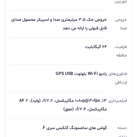
دوربین
خروجی
خروجی جک 3.5 میلیمتری صدا و اسپیکر محصول صدای
صدا
قابل قبولی را ارائه می دهد
ظرفیت
64 گیگابایت
حافظه
فناوری‌های
رادیو Wi-Fi بلوتوث GPS USB
ارتباطی
فیلمبرداری
1080p@30fps ,13 مگاپیکسل، f/2.2، (واید)، AF 2
مگاپیکسل، f/2.4، (عمق)
دسته
گوشی های سامسونگ گلکسی سری F
بندی