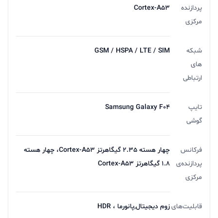
پردازنده
Cortex-A53
مرکزی
شبکه
GSM / HSPA / LTE / SIM
های
ارتباطی
تایپ
Samsung Galaxy F04
گوشی
فرکانس
چهار هسته 2.35 گیگاهرتز Cortex-A53، چهار هسته
پردازنده‌ی
1.8 گیگاهرتز Cortex-A53
مرکزی
قابلیت‌های
زوم دیجیتال,پانورما ، HDR