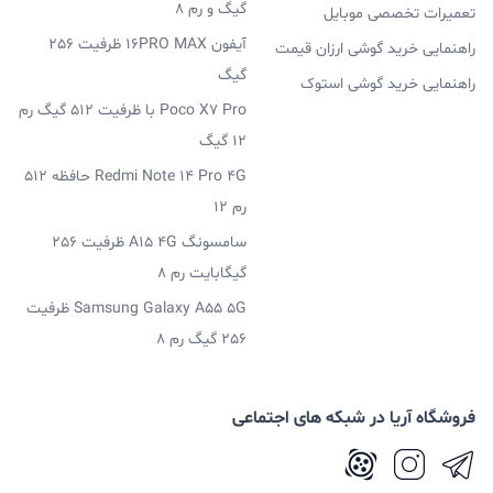
گیگ و رم 8
تعمیرات تخصصی موبایل
رابط کاربری خوب نیست و در حین استفاده از گوشی ممکن
آیفون 16PRO MAX ظرفیت 256
راهنمایی خرید گوشی ارزان قیمت
است با مشکل مواجه شوید. در این بازه قیمتی شاهد چنین
گیگ
راهنمایی خرید گوشی استوک
سیستم عاملی هستیم که می توانست بهتر باشد ولی قطعا
Poco X7 Pro با ظرفیت 512 گیگ رم
12 گیگ
آپدیت هایی را دریافت خواهیم کرد.
Redmi Note 14 Pro 4G حافظه 512
رم 12
دوربین گوشی موبایل سامسونگ گلکسی A03s
سامسونگ A15 4G ظرفیت 256
4G
گیگابایت رم 8
Samsung Galaxy A55 5G ظرفیت
256 گیگ رم 8
این گوشی دارای ماژول دوربین سه گانه است. دوربین اصلی
این گوشی (لنز واید) با سنسور 13 مگاپیکسلی و دیافراگم 2.2
فروشگاه آریا در شبکه های اجتماعی
عرضه می شود. بد نیست بدانید که لنز گوشی این سامسونگ
گلکسی A03 از فوکوس خودکار پشتیبانی می کند. با این حال،