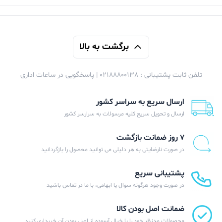
این محصول با دو نسخه رم 3 و 4 گیگابایتی عرضه می شود و
قطعا مدل 4 گیگابایتی آن بهتر است. از نظر رم و حافظه، نوع
برگشت به بالا
حافظه این دستگاه eMMC 5.1 است. این نوع حافظه در
مقایسه با حافظه های UFS عملکرد چندان خوبی ندارد و
تلفن ثابت پشتیبانی : 02188800138 | پاسخگویی در ساعات اداری
گوشی های دیگر با این نوع حافظه داخلی انتخاب های بهتری
ارسال سریع به سراسر کشور
هستند. سامسونگ گلکسی A03s دارای دو نسخه حافظه
ارسال و تحویل سریع کلیه مرسولات به سرارسر کشور
داخلی است و انتخاب آن ها به انتخاب مخاطب بستگی دارد.
۷ روز ضمانت بازگشت
اگر نسخه 3 گیگابایت رم را انتخاب کنید، 32 گیگابایت
در صورت نارضایتی به هر دلیلی می توانید محصول را بازگردانید
حافظه داخلی دریافت خواهید کرد. این در حالی است که علاوه
پشتیبانی سریع
بر افزایش رم به 4 گیگابایت، فضای ذخیره سازی گوشی نیز به
در صورت وجود هرگونه سوال یا ابهامی، با ما در تماس باشید
64 گیگابایت افزایش می یابد.
ضمانت اصل بودن کالا
محصولات مدنظر خود را با خیال آسوده از اصل بودن آن خریداری کنید