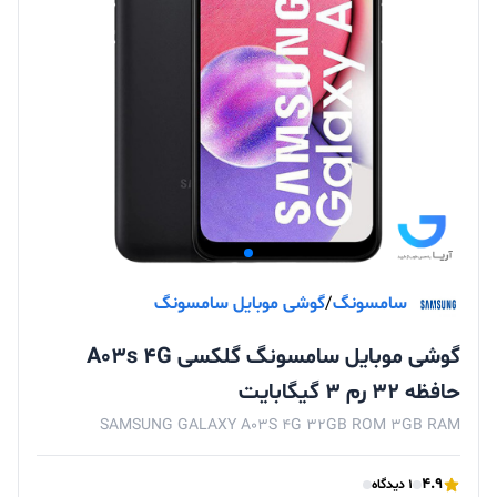
سامسونگ
/
گوشی موبایل سامسونگ
گوشی موبایل سامسونگ گلکسی A03s 4G
حافظه 32 رم 3 گیگابایت
SAMSUNG GALAXY A03S 4G 32GB ROM 3GB RAM
4.9
1 دیدگاه