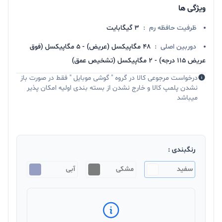
ویژگی ها
ظرفیت حافظه رم
:
3 گیگابایت
دوربین اصلی
:
48 مگاپیکسل (عریض) - 5 مگاپیکسل (فوق
عریض 115 درجه) - 2 مگاپیکسل (تشخیص عمق)
درخواست مرجوعی کالا در گروه " گوشی موبایل " فقط در صورت باز
نشدن پلمپ کالا و خارج نشدن از بسته بندی اولیه امکان پذیر
میباشد
رنگبندی :
سفید
مشکی
آبی