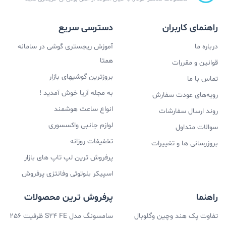
اگر این فضای ذخیره سازی برای شما کافی نیست و می
خواهید فایل های بیشتری را در گوشی خود ذخیره کنید، می
راهنمای کاربران
دسترسی سریع
توانید از اسلات حافظه آن استفاده کنید و حافظه گوشی خود
درباره ما
آموزش ریجستری گوشی در سامانه
همتا
را تا یک ترابایت افزایش دهید.
قوانین و مقررات
بروزترین گوشیهای بازار
تماس با ما
به مجله آریا خوش آمدید !
رویه‌های عودت سفارش
انواع ساعت هوشمند
روند ارسال سفارشات
لوازم جانبی واکسسوری
سوالات متداول
تخفیفات روزانه
بروزرسانی ها و تغییرات
سیستم عامل گوشی موبایل سامسونگ گلکسی
پرفروش ترین لپ تاپ های بازار
A03s 4G
اسپیکر بلوتوثی وفانتزی پرفروش
راهنما
پرفروش ترین محصولات
با اندروید 11 می توانید از این گوشی استفاده کنید همچنین
تفاوت پک هند وچین وگلوبال
سامسونگ مدل S24 FE ظرفیت 256
این محصول با رابط کاربری One UI 3.1 عرضه می شود. اما این