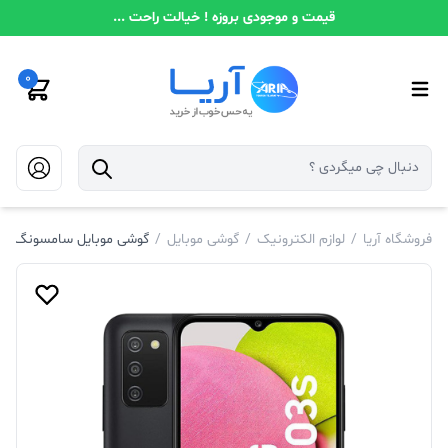
قیمت و موجودی بروزه ! خیالت راحت ...
0
فروشگاه آریا
/
لوازم الکترونیک
/
گوشی موبایل
/
گوشی موبایل سامسونگ گلکسی A03s 4G حافظه 32 رم 