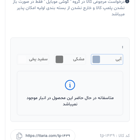
درخواست مرجوعی کالا در گروه " گوشی موبایل " فقط در صورت باز
نشدن پلمپ کالا و خارج نشدن از بسته بندی اولیه امکان پذیر
میباشد
:
آبی
مشکی
سفید یخی
متاسفانه در حال حاضر این محصول در انبار موجود
نمیباشد
کد کالا : tp-1439
https://ttaria.com/tp-1439