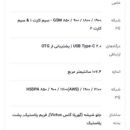
خاص
شبکه
GSM 850 / 900 / 1800 / 1900 - سیم کارت 1 & سیم
2G
کارت 2
درگاه‌های
USB Type-C 2.0 | پشتیبانی از OTG
ارتباطی
اندازه
107.4 سانتیمتر مربع
شبکه
HSDPA 850 / 900 / 1700(AWS) / 1900 / 2100
3G
ساختار
جلو شیشه (گوریلا گلس Victus), فریم پلاستیک, پشت
بدنه
پلاستیک