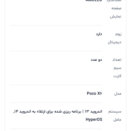
استاندارد
AMOLED
صفحه
نمایش
زوم
دارد
دیجیتال
تعداد
دو عدد
سیم
کارت
مدل
Poco X6
سیستم
اندروید 13 | برنامه ریزی شده برای ارتقاء به اندروید 14,
عامل
HyperOS