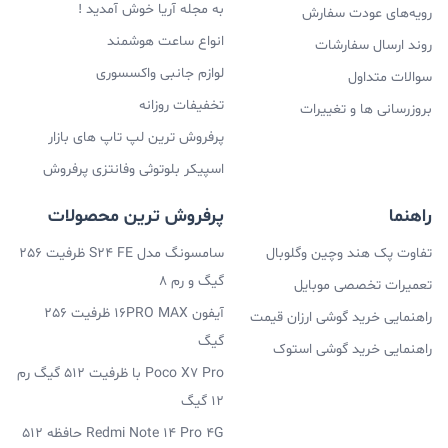
به مجله آریا خوش آمدید !
رویه‌های عودت سفارش
انواع ساعت هوشمند
روند ارسال سفارشات
لوازم جانبی واکسسوری
سوالات متداول
تخفیفات روزانه
بروزرسانی ها و تغییرات
پرفروش ترین لپ تاپ های بازار
اسپیکر بلوتوثی وفانتزی پرفروش
راهنما
پرفروش ترین محصولات
تفاوت پک هند وچین وگلوبال
سامسونگ مدل S24 FE ظرفیت 256
گیگ و رم 8
تعمیرات تخصصی موبایل
آیفون 16PRO MAX ظرفیت 256
راهنمایی خرید گوشی ارزان قیمت
گیگ
راهنمایی خرید گوشی استوک
Poco X7 Pro با ظرفیت 512 گیگ رم
12 گیگ
Redmi Note 14 Pro 4G حافظه 512