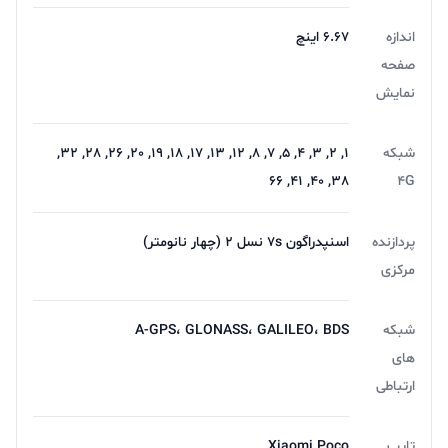
اندازه
6.67 اینچ
صفحه
نمایش
شبکه
1, 2, 3, 4, 5, 7, 8, 12, 13, 17, 18, 19, 20, 26, 28, 32,
38, 40, 41, 66
4G
پردازنده
اسنپدراگون 7s نسل 2 (چهار نانومتر)
مرکزی
شبکه
A-GPS، GLONASS، GALILEO، BDS
های
ارتباطی
تایپ
Xiaomi Poco