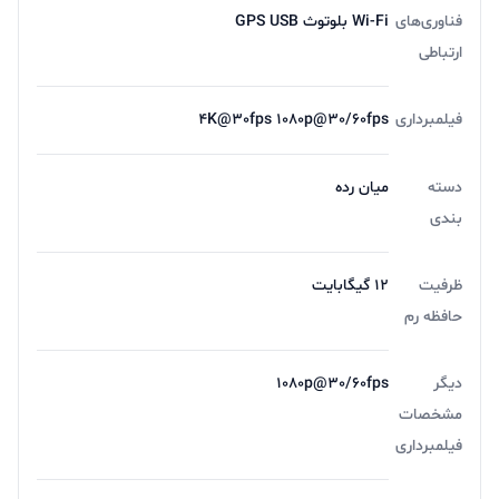
فناوری‌های
Wi-Fi بلوتوث GPS USB
ارتباطی
فیلمبرداری
4K@30fps 1080p@30/60fps
دسته
میان رده
بندی
ظرفیت
12 گیگابایت
حافظه رم
دیگر
1080p@30/60fps
مشخصات
فیلمبرداری