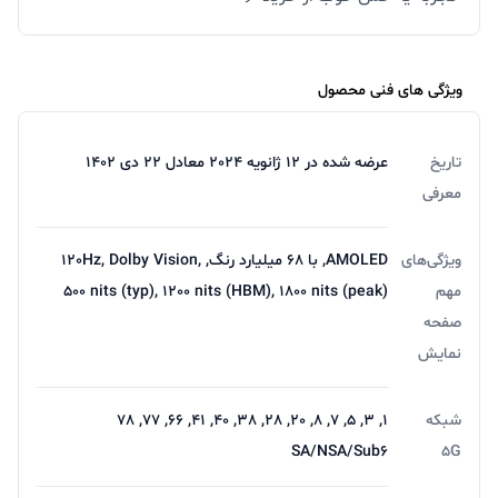
ویژگی های فنی محصول
تاریخ
عرضه شده در 12 ژانویه 2024 معادل 22 دی 1402
معرفی
ویژگی‌های
AMOLED, با 68 میلیارد رنگ, 120Hz, Dolby Vision,
مهم
500 nits (typ), 1200 nits (HBM), 1800 nits (peak)
صفحه
نمایش
شبکه
1, 3, 5, 7, 8, 20, 28, 38, 40, 41, 66, 77, 78
SA/NSA/Sub6
5G