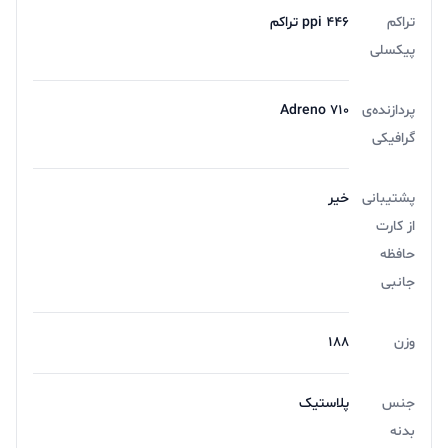
تراکم
446 ppi تراکم
پیکسلی
پردازنده‌ی
Adreno 710
گرافیکی
پشتیبانی
خیر
از کارت
حافظه
جانبی
وزن
188
جنس
پلاستیک
بدنه