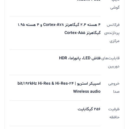
گوشی
فرکانس
4 هسته 2.4 گیگاهرتز Cortex-A78 و 4 هسته 1.95
پردازنده‌ی
گیگاهرتز Cortex-A55
مرکزی
قابلیت‌های
فلاش LED، پانوراما، HDR
دوربین
خروجی
اسپیکر استریو | 24-bit/192kHz Hi-Res & Hi-Res
صدا
Wireless audio
ظرفیت
256 گیگابایت
حافظه