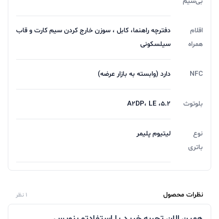
بی‌سیم
اقلام
دفترچه‌ راهنما، کابل ، سوزن خارج کردن سیم کارت و قاب
همراه
سیلسکونی
NFC
دارد (وابسته به بازار عرضه)
بلوتوث
5.2، A2DP، LE
نوع
لیتیوم پلیمر
باتری
نظرات محصول
1 نظر
همین الان تجربه خرید یا استفادتو بنویس