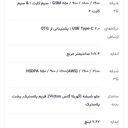
شبکه
GSM 850 / 900 / 1800 / 1900 - سیم کارت 1 & سیم
2G
کارت 2
درگاه‌های
USB Type-C 2.0 | پشتیبانی از OTG
ارتباطی
اندازه
107.4 سانتیمتر مربع
شبکه
HSDPA 850 / 900 / 1700(AWS) / 1900 / 2100
3G
ساختار
جلو شیشه (گوریلا گلس Victus), فریم پلاستیک, پشت
بدنه
پلاستیک
اندازه
6.67 اینچ