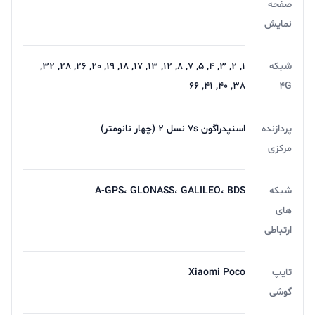
صفحه
نمایش
شبکه
1, 2, 3, 4, 5, 7, 8, 12, 13, 17, 18, 19, 20, 26, 28, 32,
38, 40, 41, 66
4G
پردازنده
اسنپدراگون 7s نسل 2 (چهار نانومتر)
مرکزی
شبکه
A-GPS، GLONASS، GALILEO، BDS
های
ارتباطی
تایپ
Xiaomi Poco
گوشی