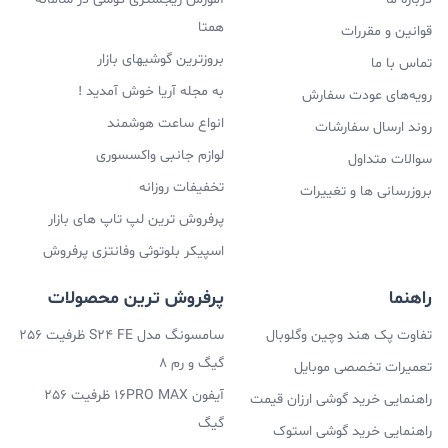
همتا
قوانین و مقررات
بروزترین گوشیهای بازار
تماس با ما
به مجله آریا خوش آمدید !
رویه‌های عودت سفارش
انواع ساعت هوشمند
روند ارسال سفارشات
لوازم جانبی واکسسوری
سوالات متداول
تخفیفات روزانه
بروزرسانی ها و تغییرات
پرفروش ترین لپ تاپ های بازار
اسپیکر بلوتوثی وفانتزی پرفروش
راهنما
پرفروش ترین محصولات
تفاوت پک هند وچین وگلوبال
سامسونگ مدل S24 FE ظرفیت 256
گیگ و رم 8
تعمیرات تخصصی موبایل
آیفون 16PRO MAX ظرفیت 256
راهنمایی خرید گوشی ارزان قیمت
گیگ
راهنمایی خرید گوشی استوک