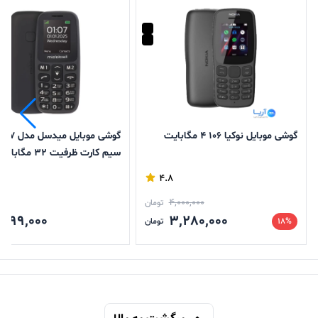
گوشی موبایل نوکیا 106 4 مگابایت
سیم کارت ظرفیت 32 م
32 مگابایت
4.8
4,000,000
تومان
,099,000
3,280,000
18%
تومان