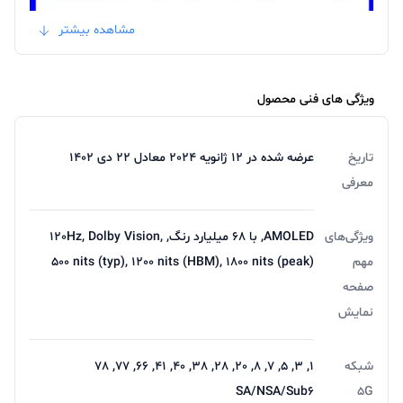
مشاهده بیشتر
ویژگی های فنی محصول
تاریخ
عرضه شده در 12 ژانویه 2024 معادل 22 دی 1402
معرفی
ویژگی‌های
AMOLED, با 68 میلیارد رنگ, 120Hz, Dolby Vision,
مهم
500 nits (typ), 1200 nits (HBM), 1800 nits (peak)
بررسی قابلیت های باتری و شارژدهی گوشی
صفحه
شیائومی مدل Poco X6
نمایش
بررسی قابلیت باتری و شارژ دهی گوشی شیائومی مدل پوکو
شبکه
1, 3, 5, 7, 8, 20, 28, 38, 40, 41, 66, 77, 78
x6 باید بگم که poco m6 دارای باتری 5100 میلی آمپر بر
SA/NSA/Sub6
5G