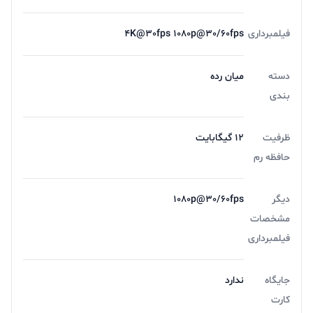
فیلمبرداری
4K@30fps 1080p@30/60fps
دسته
میان رده
بندی
ظرفیت
12 گیگابایت
حافظه رم
دیگر
1080p@30/60fps
مشخصات
فیلمبرداری
جایگاه
ندارد
کارت