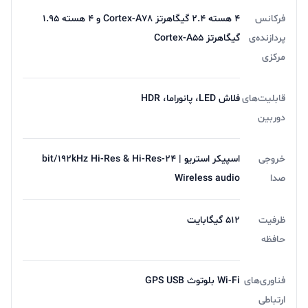
فرکانس
4 هسته 2.4 گیگاهرتز Cortex-A78 و 4 هسته 1.95
پردازنده‌ی
گیگاهرتز Cortex-A55
مرکزی
قابلیت‌های
فلاش LED، پانوراما، HDR
دوربین
خروجی
اسپیکر استریو | 24-bit/192kHz Hi-Res & Hi-Res
صدا
Wireless audio
ظرفیت
512 گیگابایت
حافظه
فناوری‌های
Wi-Fi بلوتوث GPS USB
ارتباطی