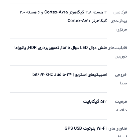
فرکانس
2 هسته 2.8 گیگاهرتز Cortex-A715 و 6 هسته 2.0
پردازنده‌ی
گیگاهرتز Cortex-A510
مرکزی
قابلیت‌های
فلش دوال LED دوال tone, تصویربرداری HDR, پانوراما
دوربین
خروجی
اسپیکرهای استریو | 24-bit/192kHz audio
صدا
ظرفیت
512 گیگابایت
حافظه
فناوری‌های
Wi-Fi بلوتوث GPS USB