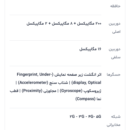
حافظه
دوربین
200 مگاپیکسل + 8 مگاپیکسل + 2 مگاپیکسل
اصلی
دوربین
16 مگاپیکسل
سلفی
حسگرها
اثر انگشت زیر صفحه نمایش (Fingerprint, Under-
display, Optical) | شتاب سنج (Accelerometer) |
ژیروسکوپ (Gyroscope) | مجاورتی (Proximity) | قطب
نما (Compass)
شبکه
2G - 3G - 4G- 5G
مخابراتی