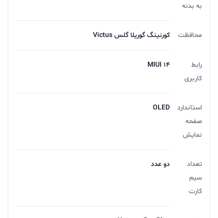
به بدنه
محافظت
کورنینگ گوریلا گلس Victus
رابط
MIUI 14
کاربری
استاندارد
OLED
صفحه
نمایش
تعداد
دو عدد
سیم
کارت