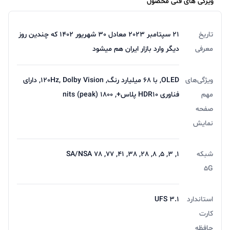
ویژگی های فنی محصول
تاریخ
21 سپتامبر 2023 معادل 30 شهریور 1402 که چندین روز
معرفی
دیگر وارد بازار ایران هم میشود
ویژگی‌های
OLED, با 68 میلیارد رنگ, 120Hz, Dolby Vision, دارای
مهم
فناوری HDR10 پلاس+, 1800 nits (peak)
صفحه
نمایش
شبکه
1, 3, 5, 8, 28, 38, 41, 77, 78 SA/NSA
5G
استاندارد
UFS 3.1
کارت
حافظه