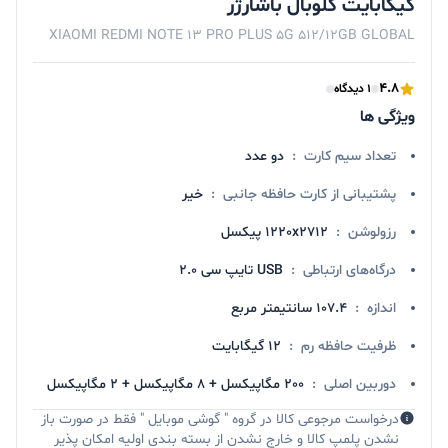
گیگابایت گلوبال باشارژر
XIAOMI REDMI NOTE 13 PRO PLUS 5G 512/12GB GLOBAL
4.8
1 دیدگاه
ویژگی ها
تعداد سیم کارت
:
دو عدد
پشتیبانی از کارت حافظه جانبی
:
خیر
رزولوشن
:
1220x2712 پیکسل
درگاه‌های ارتباطی
:
USB تایپ سی 2.0
اندازه
:
107.4 سانتیمتر مربع
ظرفیت حافظه رم
:
12 گیگابایت
دوربین اصلی
:
200 مگاپیکسل + 8 مگاپیکسل + 2 مگاپیکسل
درخواست مرجوعی کالا در گروه " گوشی موبایل " فقط در صورت باز
نشدن پلمپ کالا و خارج نشدن از بسته بندی اولیه امکان پذیر