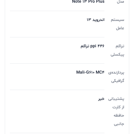
مدل
Note 13 Pro Plus
سیستم
اندروید 13
عامل
تراکم
446 ppi تراکم
پیکسلی
پردازنده‌ی
Mali-G610 MC4
گرافیکی
پشتیبانی
خیر
از کارت
حافظه
جانبی