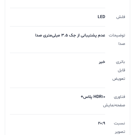
فلش
LED
توضیحات
عدم پشتیبانی از جک ۳.۵ میلی‌متری صدا
صدا
باتری
خیر
قابل
تعویض
فناوری
HDR10 پلاس+
صفحه‌نمایش
نسبت
۲۰:۹
تصویر