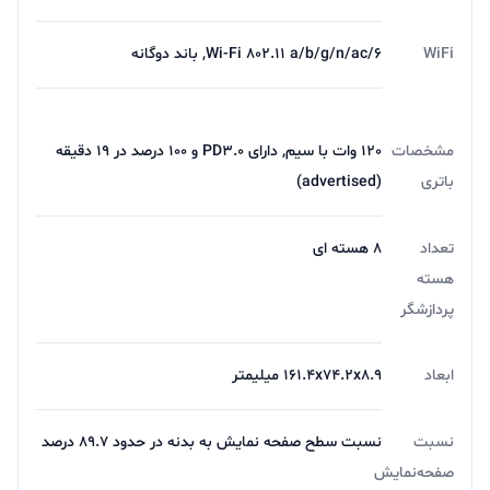
WiFi
Wi-Fi 802.11 a/b/g/n/ac/6, باند دوگانه
مشخصات
120 وات با سیم, دارای PD3.0 و 100 درصد در 19 دقیقه
باتری
(advertised)
تعداد
8 هسته ای
هسته
پردازشگر
ابعاد
161.4x74.2x8.9 میلیمتر
نسبت
نسبت سطح صفحه نمایش به بدنه در حدود 89.7 درصد
صفحه‌نمایش