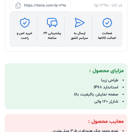
کد کالا : tp-1395
https://ttaria.com/tp-1395
ضمانت
ارسال به
پشتیبانی 24
خرید امن و
اصالت کالاها
سراسر کشور
ساعته
راحت
مزایای محصول :
طراحی زیبا
استاندارد IP68
صفحه نمایش باکیفیت بالا
شارژر 120 واتی
معایب محصول :
عدم وجود جک هندزفری 3.5 میلی‌متری