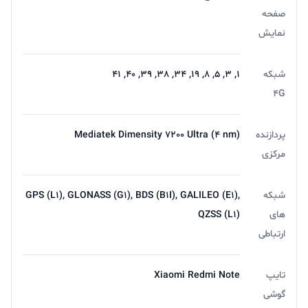
صفحه
نمایش
شبکه
1, 3, 5, 8, 19, 34, 38, 39, 40, 41
4G
پردازنده
Mediatek Dimensity 7200 Ultra (4 nm)
مرکزی
شبکه
GPS (L1), GLONASS (G1), BDS (B1I), GALILEO (E1),
های
QZSS (L1)
ارتباطی
تایپ
Xiaomi Redmi Note
گوشی