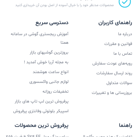
محصولات مدنظر خود را با خیال آسوده از اصل بودن آن خریداری کنید
راهنمای کاربران
دسترسی سریع
درباره ما
آموزش ریجستری گوشی در سامانه
همتا
قوانین و مقررات
بروزترین گوشیهای بازار
تماس با ما
به مجله آریا خوش آمدید !
رویه‌های عودت سفارش
انواع ساعت هوشمند
روند ارسال سفارشات
لوازم جانبی واکسسوری
سوالات متداول
تخفیفات روزانه
بروزرسانی ها و تغییرات
پرفروش ترین لپ تاپ های بازار
اسپیکر بلوتوثی وفانتزی پرفروش
راهنما
پرفروش ترین محصولات
تفاوت پک هند وچین وگلوبال
سامسونگ مدل S24 FE ظرفیت 256