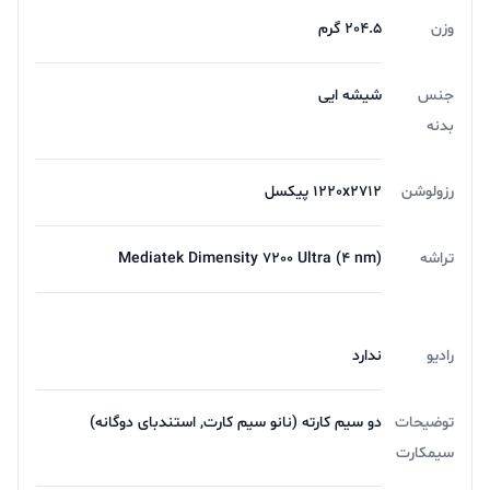
وزن
204.5 گرم
جنس
شیشه ایی
بدنه
رزولوشن
1220x2712 پیکسل
تراشه
Mediatek Dimensity 7200 Ultra (4 nm)
رادیو
ندارد
توضیحات
دو سیم کارته (نانو سیم کارت, استندبای دوگانه)
سیمکارت