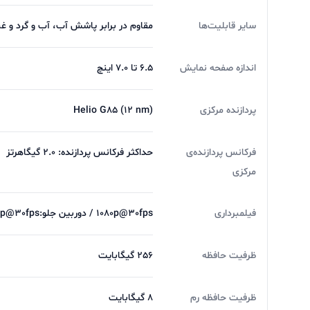
سایر قابلیت‌ها
مقاوم در برابر پاشش آب، آب و گرد و غب
اندازه صفحه نمایش
6.5 تا 7.0 اینچ
پردازنده مرکزی
Helio G85 (12 nm)
فرکانس پردازنده‌ی
حداکثر فرکانس پردازنده: ۲.۰ گیگاهرتز
مرکزی
فیلمبرداری
1080p@30fps / دوربین جلو:1080p@30fps /
ظرفیت حافظه
256 گیگابایت
ظرفیت حافظه رم
8 گیگابایت