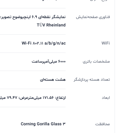
اپلیکیشن‌ها فراهم می‌کند.
فناوری صفحه‌نمایش
TÜV Rheinland
Wi-Fi 802.11 a/b/g/n/ac
WiFi
گزینه‌ای رضایت‌بخش است.
مشخصات باتری
6000 میلی‌آمپرساعت
یکی از نقاط قوت اصلی Redmi 15C، باتری قدرتمند آن با ظرفیت
تعداد هسته پردازشگر
هشت هسته‌ای
ابعاد
کامل باتری صرف نشود.
ارتفاع: ۱۷۱.۵۶ میلی‌مترعرض: ۷۹.۴۷ میلی‌مترضخامت: ۷.۹۹ میلی‌متر
از دیگر ویژگی‌های این گوشی می‌توان به
محافظت
Corning Gorilla Glass 3