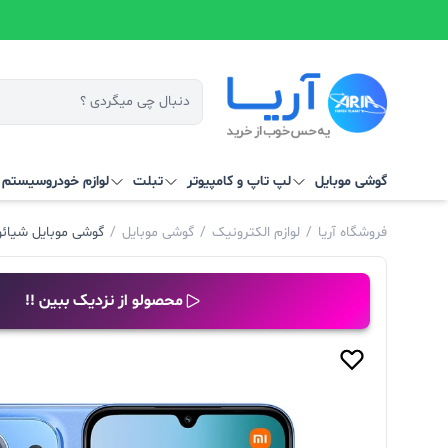
گوشی موبایل
لپ تاپ و کامپیوتر
تبلت
لوازم خودرو
سیستم‌ ه
فروشگاه آریا
/
لوازم الکترونیک
/
گوشی موبایل
/
گوشی موبایل شیائومی مدل Xiaomi Redmi 15C ب
محصولو از نزدیک ببین !!