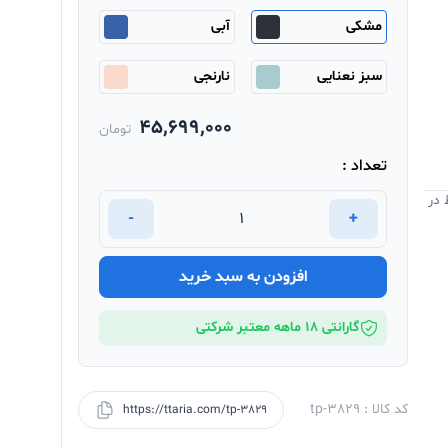
مشکی
آبی
سبز نعنایی
نارنجی
45,699,000
تومان
تعداد :
 در
-
+
افزودن به سبد خرید
گارانتی 18 ماهه معتبر شرکتی
کد کالا : tp-3829
https://ttaria.com/tp-3829