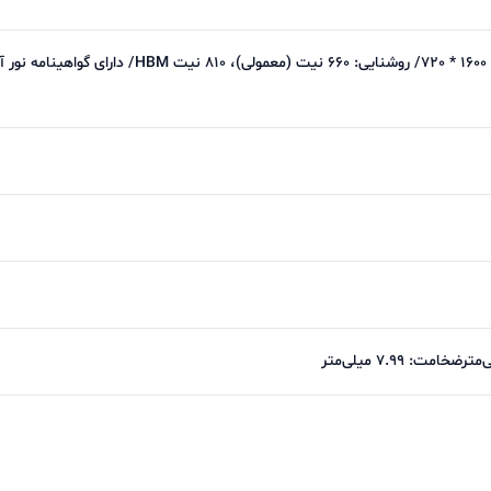
نمایشگر نقطه‌ای ۶.۹ اینچیوضوح تصویر: 1600 * 720/ روشنایی: ۶۶۰ نیت (معمولی)، ۸۱۰ نیت HBM/ دا
از نظر دوربین، شیائومی این گوشی را به یک دوربین اصلی ۵۰ مگاپیکسلی با کیفیت مناسب مجهز کرده که در نور ر
عکس‌هایی با جزئیات خوب ثبت می‌کند. دوربین سلفی ۸ مگاپیکسلی نیز برای تماس‌های تصویری و عکس‌های پرت
۶۰۰۰ میلی‌آمپر ساعت
است. این باتری به‌راحتی می‌
دو روز استفاده‌ی معمولی را پاسخگو باشد. همچنین پشتیبانی از شارژ سریع ۳۳ واتی باعث می‌شود تا
حسگر اثر انگشت در لبه‌ی کناری، پشتیبانی از FC