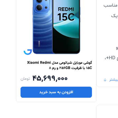
 مناسب
 یک
 و
دلنشین هنگام مرور محتوا، تماشای ویدیو و استفاده از شبکه‌های اجتماعی را به کاربران ارائه می‌دهد. با وجود وضوح HD+،
گوشی موبایل شیائومی مدل Xiaomi Redmi
15C با ظرفیت 256GB و رم 8
45,699,000
تومان
یشتر
انی و
افزودن به سبد خرید
لفی با