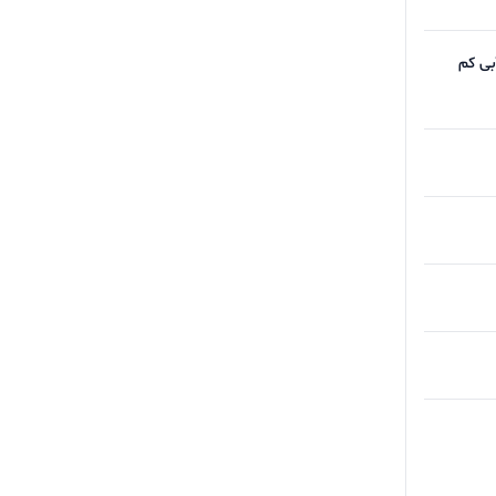
رای گواهینامه نور آبی کم
وز
ره
تواند تا
 زمان زیادی برای شارژ
N، جک ۳.۵ میلی‌متری هدفون،