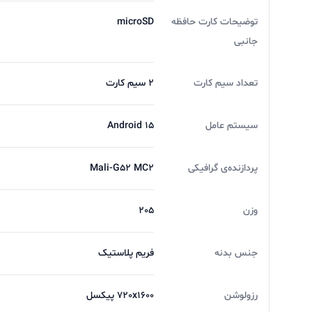
درگاه USB Type-C و مقاومت نسبی در برابر گرد و غبار و پاشش آب با استاندارد IP64
توضیحات کارت حافظه
microSD
جانبی
تعداد سیم کارت
2 سیم کارت
استفاده راحت‌تر در اختیار کاربران قرار می‌دهد.
سیستم عامل
Android 15
پردازنده‌ی گرافیکی
Mali-G52 MC2
وزن
205
جنس بدنه
فریم پلاستیک
رزولوشن
720x1600 پیکسل