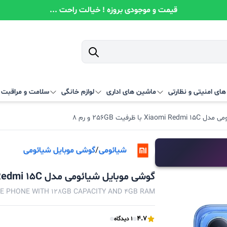
قیمت و موجودی بروزه ! خیالت راحت ...
ای امنیتی و نظارتی
ماشین های اداری
لوازم خانگی
سلامت و مراقبت
ا ظرفیت 256GB و رم 8
شیائومی
/
گوشی موبایل شیائومی
گوشی موبایل شیائومی مدل Xiaomi Redmi 15C با ظرفیت 256GB و رم 8
LE PHONE WITH 128GB CAPACITY AND 4GB RAM
4.7
1 دیدگاه