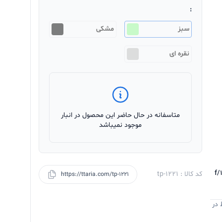
:
سبز
مشکی
نقره ای
متاسفانه در حال حاضر این محصول در انبار
موجود نمیباشد
f/",
کد کالا : tp-1221
https://ttaria.com/tp-1221
 در