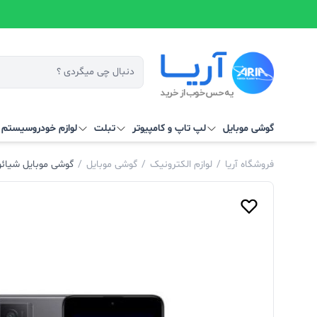
گوشی موبایل
لپ تاپ و کامپیوتر
تبلت
لوازم خودرو
سیستم‌ ه
فروشگاه آریا
/
لوازم الکترونیک
/
گوشی موبایل
/
گوشی موبایل شیائومی مدل Xiaomi Redmi K60pro ظرفیت 256