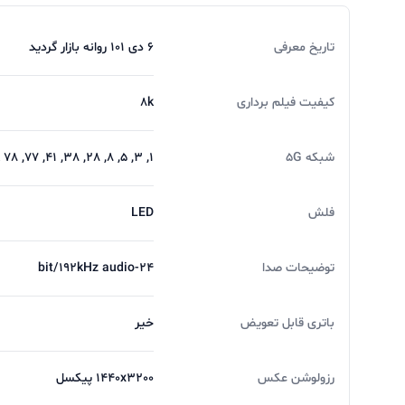
تاریخ معرفی
6 دی 101 روانه بازار گردید
کیفیت فیلم برداری
8k
شبکه 5G
1, 3, 5, 8, 28, 38, 41, 77, 78 SA/NSA
فلش
LED
توضیحات صدا
24-bit/192kHz audio
باتری قابل تعویض
خیر
رزولوشن عکس
1440x3200 پیکسل