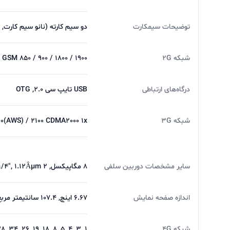
توضیحات سیمکارت
دو سیم کارته (نانو سیم کارت, 
شبکه 2G
GSM 850 / 900 / 1800 / 1900 - سیم کارت 1 & سیم کارت 2 CDMA 800
درگاه‌های ارتباطی
USB تایپ سی 2.0, OTG
شبکه 3G
700(AWS) / 2100 CDMA2000 1x
سایر مشخصات دوربین سلفی
8 مگاپیکسل, 118Ëš (ultrawide), 1/4", 1.12Âµm 2 مگاپیکسل, f/2.4, (macro)
اندازه صفحه نمایش
6.67 اینچ, 107.4 سانتیمتر مربع
شبکه 4G
1, 3, 4, 5, 8, 18, 19, 26, 34, 38, 39, 40, 41, 42