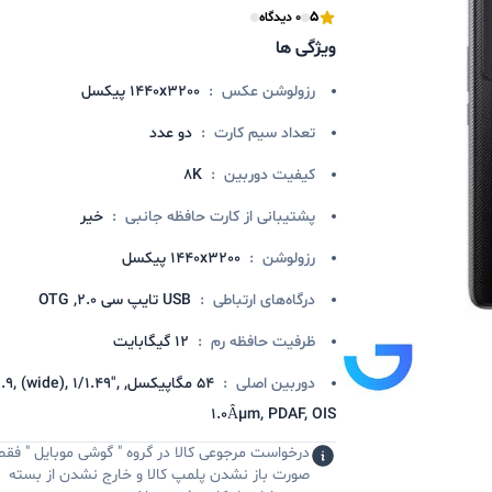
5
0 دیدگاه
ویژگی ها
رزولوشن عکس
:
1440x3200 پیکسل
تعداد سیم کارت
:
دو عدد
کیفیت دوربین
:
8K
پشتیبانی از کارت حافظه جانبی
:
خیر
رزولوشن
:
1440x3200 پیکسل
درگاه‌های ارتباطی
:
USB تایپ سی 2.0, OTG
ظرفیت حافظه رم
:
12 گیگابایت
دوربین اصلی
:
54 مگاپیکسل, 1.9, (wide), 1/1.49
1.0Âµm, PDAF, OIS
درخواست مرجوعی کالا در گروه " گوشی موبایل " فقط
صورت باز نشدن پلمپ کالا و خارج نشدن از بسته