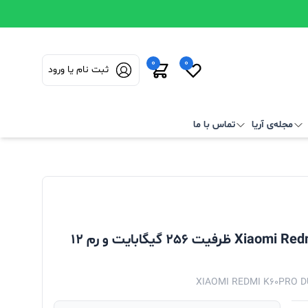
0
0
ثبت نام یا ورود
مجله‌ی آریا
تماس با ما
گوشی موبایل شیائومی مدل Xiaomi Redmi K60pro ظرفیت 256 گیگابایت و رم 12
XIAOMI REDMI K60PRO 