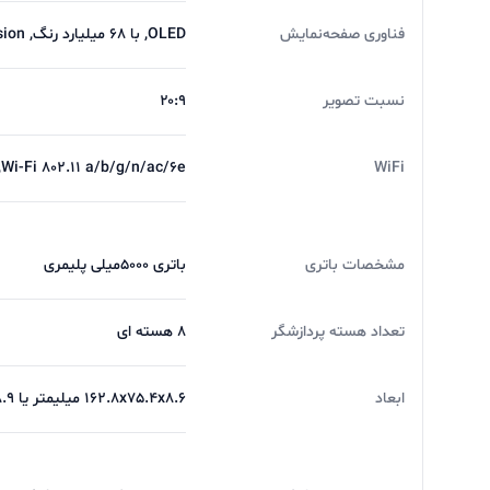
فناوری صفحه‌نمایش
OLED, با 68 میلیارد رنگ, 120Hz, Dolby Vision, دارای فناوری HDR10 پلاس+, 1400 nits (peak)
نسبت تصویر
۲۰:۹
WiFi
Wi-Fi 802.11 a/b/g/n/ac/6e, باند دوگانه, Wi-Fi Direct
مشخصات باتری
باتری 5000میلی پلیمری
تعداد هسته پردازشگر
8 هسته ای
ابعاد
162.8x75.4x8.6 میلیمتر یا 8.9 mm