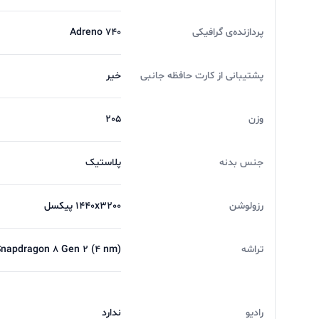
پردازنده‌ی گرافیکی
Adreno 740
پشتیبانی از کارت حافظه جانبی
خیر
وزن
205
جنس بدنه
پلاستیک
رزولوشن
1440x3200 پیکسل
تراشه
apdragon 8 Gen 2 (4 nm)
رادیو
ندارد