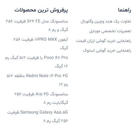
راهنما
پرفروش ترین محصولات
تفاوت پک هند وچین وگلوبال
سامسونگ مدل S24 FE ظرفیت 256
گیگ و رم 8
تعمیرات تخصصی موبایل
آیفون 16PRO MAX ظرفیت 256
راهنمایی خرید گوشی ارزان قیمت
گیگ
راهنمایی خرید گوشی استوک
Poco X7 Pro با ظرفیت 512 گیگ رم
12 گیگ
Redmi Note 14 Pro 4G حافظه 512
رم 12
سامسونگ A15 4G ظرفیت 256
گیگابایت رم 8
Samsung Galaxy A55 5G ظرفیت
256 گیگ رم 8