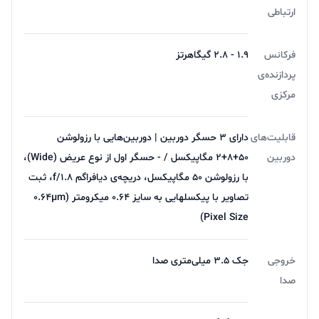
ارتباطی
طبیعی و محدوده دینامیکی قابل قبول است. کنتراست کمی
بالا است، اما این یک ویژگی معمولی شیائومی است که گاهی
فرکانس
۱.۹ - ۲.۸ گیگاهرتز
اوقات سایه ها را خیلی تاریک می کند. در مقایسه با Forge
پردازنده‌ی
مرکزی
Note 12، مدل Fiji عملکرد دوربین بهتری دارد. نسخه Forge
تصاویر تیره تر با کنتراست قوی تر تولید می کند. رنگ ها در
قابلیت‌های
دارای ۳ حسگر دوربین | دوربین‌هایی با رزولوشن
نسخه Fayujie زیباتر هستند.
دوربین
۵۰+۸+۲ مگاپیکسل / - حسگر اول از نوع عریض (Wide)،
با رزولوشن ۵۰ مگاپیکسل، دریچه‌ی دیافراگم f/۱.۸، ثبت
تصاویر با پیکسل‎هایی به سایز ۰.۶۴ میکرومتر (۰.۶۴µm
Pixel Size)
خروجی
جک ۳.۵ میلی‌متری صدا
باتری ردمی نوت ۱۲
صدا