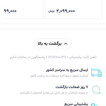
تواند ردمی نوت 12 فورج را با اسنپدراگون 685 و 11 سال پیش
,599,000
2,099,000
ردمی نوت با اسنپدراگون 680 را شکست دهد.
تومان
فروش
لوازم جانبی موبایل
با پایین ترین قیمت در فروشگاه
اینترنتی آریـــا
برگشت به بالا
برای خرید گوشی موبایل شیائومی مدل Redmi Note 12 5G یا
سایر محصولات از فروشگاه اینترنتی آریا با مشاورین فروش
تلفن ثابت پشتیبانی : 02188800138 | پاسخگویی در ساعات اداری
ما در تماس باشید.
ارسال سریع به سراسر کشور
تجربه یه حس خوب از خرید ツ
ارسال و تحویل سریع کلیه مرسولات به سرارسر کشور
۷ روز ضمانت بازگشت
در صورت نارضایتی به هر دلیلی می توانید محصول را بازگردانید
پشتیبانی سریع