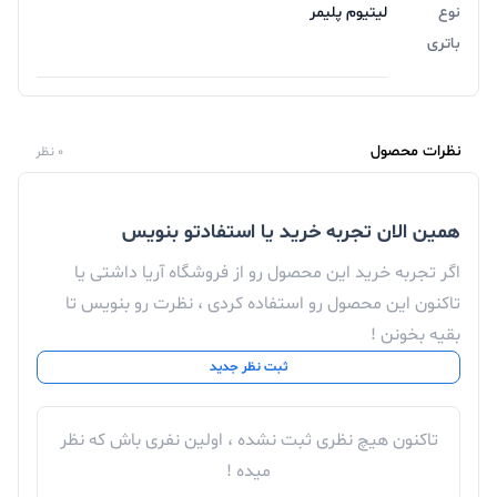
در قسمت اول بررسی مشخصات فنی گوشی شیائومی ردمی
نوع
لیتیوم پلیمر
باتری
نوت 12 5G به این موضوع اشاره شد که این گوشی بر روی
چیپست نسل اول اسنپدراگون 4 که بیش از یک سال پیش
معرفی شد، ساخته شده است. سرعت کاربرد برخی از
نظرات محصول
0 نظر
چیپست های جدیدتر کوالکام نسبتاً پایین است، اما در هر
صورت، اسنپدراگون 4 نسل 1 جایگزین سری اسنپدراگون 400
همین الان تجربه خرید یا استفادتو بنویس
شده است و بهره وری و عملکرد بالاتری دارد. این تراشه بر
اگر تجربه خرید این محصول رو از فروشگاه آریا داشتی یا
اساس فرآیند 6 نانومتری TSMC طراحی شده و از پردازنده
تاکنون این محصول رو استفاده کردی ، نظرت رو بنویس تا
مرکزی 8 هسته ای بهره می برد.
بقیه بخونن !
ثبت نظر جدید
پردازنده گوشی شامل 2 هسته Cortex A78 با فرکانس 2
تاکنون هیچ نظری ثبت نشده ، اولین نفری باش که نظر
گیگاهرتز و 6 هسته Cortex A55 با فرکانس 1.8 گیگاهرتز می
میده !
باشد. پردازنده گرافیکی Adreno 619 همان پردازنده گرافیکی