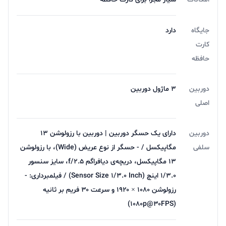
دارد که نسبت به Redmi Note 11 سال گذشته با بلندگو های
استریو ضعیف ‌تر است.
جایگاه
دارد
کارت
صدای گوشی خوب نیست اما با تنظیم صدا نمره خوبی می
حافظه
گیرد. از نظر کیفیت نباید انتظار زیادی از این گوشی داشت.
دوربین
۳ ماژول دوربین
بررسی Redmi Note 12 5G نشان می‌دهد که صدای باس
اصلی
گوشی ضعیف‌ تر است و با افزایش شدت صدا، صدای با
فرکانس بالا کیفیت بالایی ندارد.
دوربین
دارای یک حسگر دوربین | دوربین‌ با رزولوشن ۱۳
سلفی
مگاپیکسل / - حسگر از نوع عریض (Wide)، با رزولوشن
عملکرد نرم افزاری ردمی نوت ۱۲
۱۳ مگاپیکسل، دریچه‌ی دیافراگم f/۲.۵، سایز سنسور
۱/۳.۰ اینچ (Sensor Size ۱/۳.۰ Inch) / فیلمبرداری: -
رزولوشن ۱۰۸۰ × ۱۹۲۰ و سرعت ۳۰ فریم بر ثانیه
(۱۰۸۰p@۳۰FPS)
این نسخه با جدیدترین و بهترین رابط کاربری شیائومی یعنی