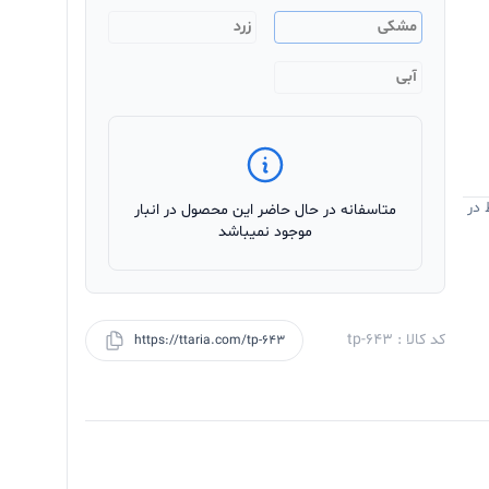
مشکی
زرد
آبی
 در
متاسفانه در حال حاضر این محصول در انبار
موجود نمیباشد
کد کالا : tp-643
https://ttaria.com/tp-643