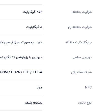
هستند و راضی‌تان می‌کند. تصاویری که ما با این د
ظرفیت حافظه
256 گیگابایت
سنسور اولترا واید 
هستیم که اصلا به چشم نمی‌آید. همچنین بهم ریختگ
ظرفیت حافظه رم
8 گیگابایت
خوب را در اختیا
جایگاه کارت حافظه
دارد - به صورت مجزا از سیم کا
فوکوس مناسبی را دریافت نخواهید کرد و این موضوع 
هستیم.
دوربین سلفی
دوربین با رزولوشن ۱۶ مگاپیکسل از نوع عریض با گشودگی دریچه دیافراگم f/۲.۵, فیلمبرداری با رزولوشن ۱۰۸۰ × ۱۹۲۰ و سرعت ۳۰ فریم بر ثانیه (۱۰۸۰p@۳۰FPS)
عکاسی در حالت شب نیز معمولی بوده و قرار نیست
شبکه مخابراتی
GSM / HSPA / LTE / LTE-A
NFC
دارد
جزئیات خوبی دارند ولی فوق العاده نیستند. در با
کند. درکل شاهد یک دوربین سلفی خوب هستیم که ت
نوع باتری
لیتیوم پلیمر