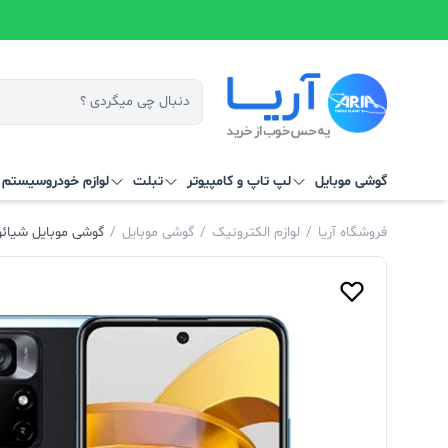
گوشی موبایل
لپ تاپ و کامپیوتر
تبلت
لوازم خودرو
سیستم‌ ه
فروشگاه آریا
/
لوازم الکترونیک
/
گوشی موبایل
/
گوشی موبایل شیائومی POCO M4 Pro 4G حافظه 256 رم 