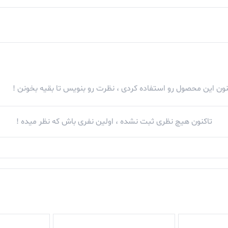
کنون این محصول رو استفاده کردی ، نظرت رو بنویس تا بقیه بخونن !
وشی موبایل poco m4 pro شیائومی از باتری ۵۰۰۰ میلی آمپر ساعتی بهره می‌برد که این با
تاکنون هیچ نظری ثبت نشده ، اولین نفری باش که نظر میده !
ده‌های معمولی دوام بیاورد که به شدت خوب و مناسب است ولی د
عدد قابل قبول و خوبی است. شیائومی از یک آداپتور ۳۳ واتی برای این گوشی استفاده 
 شیائومی زمان بیشتری گذاشته و سعی کرده تا بهترین شارژدهی