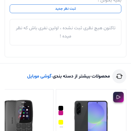
بقیه بخونن !
به قاب پشتی داده است و آن را جذاب‌تر کرده.
ثبت نظر جدید
جالب است بدانید که در این دوربین چهارگانه شاهد لنز اصلی
108 مگاپیکسلی هستیم که از سایر لنزها قوی‌تر است. پایین
تاکنون هیچ نظری ثبت نشده ، اولین نفری باش که نظر
این ماژول شاهد سه لنز دیگر هستیم که در کنار لنز آخر
میده !
می‌توان فلش LED را مشاهده کرد. فلش LED موجود به
خوبی وظیفه خود را انجام می‌دهد و زمانی که نور محیط کم
است به خوبی نور کافی برای ثبت تصویر را مهیا می‌کند.
لنز اصلی این دوربین از نوع عریض بوده که می‌تواند تصاویر
محصولات بیشتر از دسته بندی
گوشی موبایل
بسیار خوبی را به ثبت برساند. این ماژول با دریچه‌ دیافراگم
f/1.9 که دارای محدوده‌ی دینامیکی مناسبی است عرضه شده
که در شرایط نوری مناسب می‌تواند تصاویر بسیار باکیفیت و
با جزئیات تمام را ضبط کند.
...