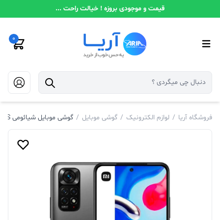
قیمت و موجودی بروزه ! خیالت راحت ...
0
فروشگاه آریا
/
لوازم الکترونیک
/
گوشی موبایل
/
گوشی موبایل شیائومی Redmi Note 11S حافظه 128 رم 8 گیگابایت