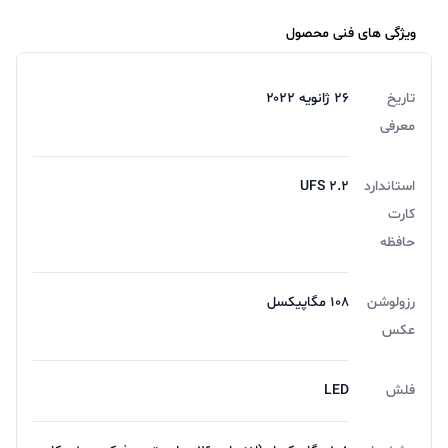
می‌آورند. خداروشکر قیمت گوشی شیائومی نسبت به برندهای
ویژگی های فنی محصول
بزرگی نظیر اپل و سامسونگ مناسب‌تر است و کاربرانی که
تاریخ
۲۶ ژانویه ۲۰۲۲
قصد ندارند زیاد هزینه کنند می‌توانند به سمت خرید
معرفی
گوشی‌های این برند بروند.
یکی از گوشی‌های میان رده و مناسبی که به تازگی قدم در بازار
استاندارد
UFS ۲.۲
آشفته گذاشته،‌ گوشی نوت ۱۱s می‌باشد که نسبت به قیمت
کارت
حافظه
آن شاهد ویژگی‌ها و امکانات بسیار زیادی هستیم. حال در
این بررسی به سراغ این گوشی رفته‌ایم تا به خوبی زیر نظر
رزولوشن
۱۰۸ مگاپیکسل
بگیریم و در آخر به یک جمع بندی برسیم که آیا این گوشی
عکس
ارزش خرید دارد یا خیر.
فلش
LED
طراحی گوشی موبایل شیائومی Redmi Note 11S