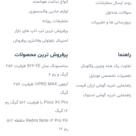
انواع ساعت هوشمند
روند ارسال سفارشات
لوازم جانبی واکسسوری
سوالات متداول
تخفیفات روزانه
بروزرسانی ها و تغییرات
پرفروش ترین لپ تاپ های بازار
اسپیکر بلوتوثی وفانتزی پرفروش
نمایشگر ردمی نوت ۱۱s
راهنما
پرفروش ترین محصولات
گوشی موبایل شیائومی ردمی نوت ۱۱s نسبت به قیمتی که
تفاوت پک هند وچین وگلوبال
سامسونگ مدل S24 FE ظرفیت 256
دارد از یک نمایشگر بسیار باکیفیت بهره می‌برد که کیفیت
گیگ و رم 8
تعمیرات تخصصی موبایل
آیفون 16PRO MAX ظرفیت 256
تصویر بسیار خوبی دارد. این محصول از نمایشگر AMOLED
راهنمایی خرید گوشی ارزان قیمت
گیگ
راهنمایی خرید گوشی استوک
بهره می‌برد که حدود ۸۵ درصد از پنل جلویی را تشکیل داده
Poco X7 Pro با ظرفیت 512 گیگ رم
است. پس با این حساب، شاهد نمایشگری بزرگ هستیم که
12 گیگ
حس خوبی را به کاربر منتقل می‌کند. رزولوشن این صفحه
Redmi Note 14 Pro 4G حافظه 512
نمایش نیز 2400×1080 پیکسل بوده دارای تراکم پیکسلی
رم 12