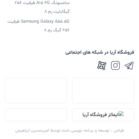
سامسونگ A15 4G ظرفیت 256
409PPI است و می‌تواند کیفیت تصویر خوبی را به نمایش
گیگابایت رم 8
بگذارد.
Samsung Galaxy A55 5G ظرفیت
نمایشگر 6.43 اینچی این محصول از نرخ نوسازی 90 هرتزی
256 گیگ رم 8
پشتیبانی می‌کند که در این رنج قیمتی شاهد چنین امکاناتی
قطعا نباید باشیم، اما شیائومی دست و دل بازی کرده و سعی
فروشگاه آریا در شبکه های اجتماعی
کرده تا کاربران خودش را راضی نگه دارد. همچنین روشنایی
700 نیت تا حداکثر 1000 نیتی نیز باعث شده تا در زیر نور
آفتاب نیز بتوان به راحتی با این محصول کار کرد. نمایشگر این
محصول بسیار راضی کننده خواهد بود و طبق تست‌ّایی که
گرفتیم رنگ‌ها به صورت خیلی واقع گرایانه پخش می‌شد و
قطعا کاربران از آن راضی خواهند بود.
طراحی ، توسعه و برنامه نویسی شده توسط
امیرحسین ابراهیمی
اسپیکر گوشی موبایل شیائومی Redmi Note 11S