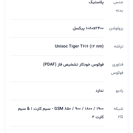
جنس
پلاستیک
بدنه
رزولوشن
1080x2400 پیکسل
تراشه
Unisoc Tiger T616 (12 nm)
فناوری
فوکوس خودکار تشخیص فاز (PDAF)
فوکوس
رادیو
ندارد
شبکه
GSM 850 / 900 / 1800 / 1900 - سیم کارت 1 & سیم
2G
کارت 2