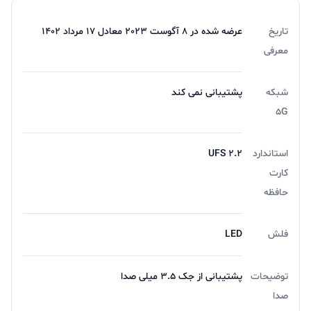
استریو و درگاه USB-C و در نهایت روی لبه سمت چپ هم
تاریخ
عرضه شده در 8 آگوست 2023 معادل 17 مرداد 1402
درگاه برای قرار دادن سیم کارت ها و مموری کارت تعبیه شده
معرفی
است.
شبکه
پشتیبانی نمی کند
5G
دوربین Moto G14
استاندارد
UFS 2.2
دوربین اصلی MOTO G14 شامل سیستم دوربین دوگانه
کارت
است که شامل یک لنز 50 مگاپیکسل با دیافراگم f/1.8 برای
حافظه
عکاسی با کیفیت بالا و یک لنز 2 مگاپیکسل با دیافراگم
f/2.4 برای عکاسی ماکرو است. این دوربین دارای ویژگی‌هایی
فلش
LED
مانند فلاش LED، HDR و پانوراما است. همچنین، دوربین
توضیحات
پشتیبانی از جک 3.5 میلی صدا
سلفی 8 مگاپیکسلی با دیافراگم f/2.0 نیز برای عکس‌برداری
صدا
از خودتان در دسترس است.