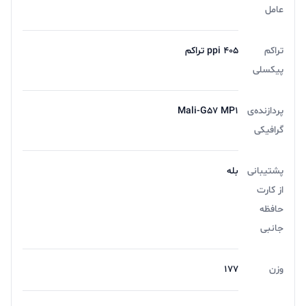
عامل
تراکم
405 ppi تراکم
پیکسلی
پردازنده‌ی
Mali-G57 M‍P1
گرافیکی
پشتیبانی
بله
از کارت
حافظه
جانبی
وزن
177