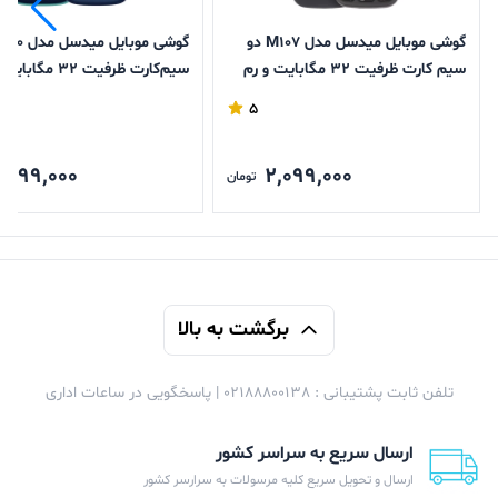
گوشی موبایل میدسل مدل M107 دو
سیم کارت ظرفیت 32 مگابایت و رم
سیم‌کارت ظرفیت 32 مگ
32 مگابایت
32 مگابایت
5
,599,000
2,099,000
تومان
برگشت به بالا
تلفن ثابت پشتیبانی : 02188800138 | پاسخگویی در ساعات اداری
ارسال سریع به سراسر کشور
ارسال و تحویل سریع کلیه مرسولات به سرارسر کشور