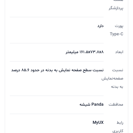
فروشگاه اینترنتی آریا
پردازشگر
برای خرید
گوشی موبایل موتورولا مدل Moto G14
یا سایر
محصولات از فروشگاه اینترنتی آریا با مشاورین فروش ما در
پورت
دارد
تماس باشید.
Type-C
تجربه یه حس خوب از خرید ツ
ابعاد
161.5x73.8x8 میلیمتر
نسبت
نسبت سطح صفحه نمایش به بدنه در حدود 85.6 درصد
صفحه‌نمایش
به بدنه
محافظت
Panda شیشه
رابط
MyUX
کاربری