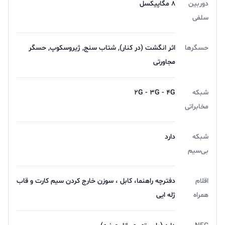
دوربین
8 مگاپیکسل
سلفی
حسگرها
اثر انگشت (در کنار), شتاب سنج, ژیروسکوپ, حسگر
مجاورتی
شبکه
2G - 3G - 4G
مخابراتی
شبکه
دارد
بی‌سیم
اقلام
دفترچه‌ راهنما، کابل ، سوزن خارج کردن سیم کارت و قاب
همراه
ژله ایی