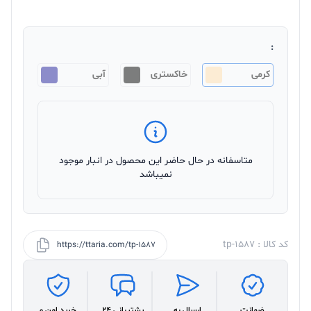
:
کرمی
خاکستری
آبی
متاسفانه در حال حاضر این محصول در انبار موجود
نمیباشد
کد کالا : tp-1587
https://ttaria.com/tp-1587
ضمانت
ارسال به
پشتیبانی 24
خرید امن و