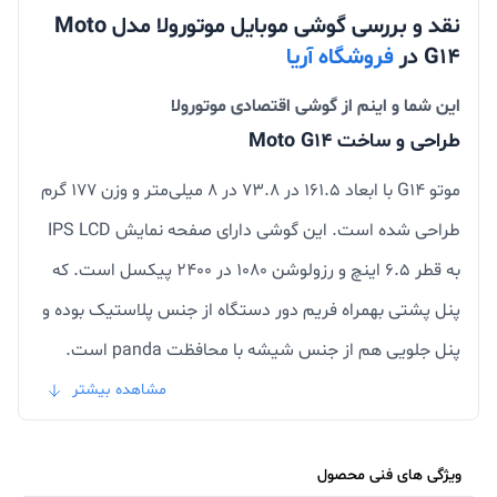
نقد و بررسی گوشی موبایل موتورولا مدل Moto
G14 در
فروشگاه آریا
این شما و اینم از گوشی اقتصادی موتورولا
طراحی و ساخت‌ Moto G14
موتو G14 با ابعاد 161.5 در 73.8 در 8 میلی‌متر و وزن 177 گرم
طراحی شده است. این گوشی دارای صفحه نمایش IPS LCD
به قطر 6.5 اینچ و رزولوشن 1080 در 2400 پیکسل است. که
پنل پشتی بهمراه فریم دور دستگاه از جنس پلاستیک بوده و
پنل جلویی هم از جنس شیشه با محافظت panda است.
روی لبه بالایی دستگاه جک 3.5 میلی صدا بهمراه میکروفون
مشاهده بیشتر
و مادون قرمز جایگذاری شده است و روی لبه راست هم دکمه
های پاور و تنظیم ولوم صدا ، روی لبه پایینی هم اسپیکر
ویژگی های فنی محصول