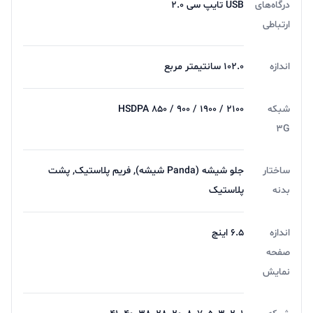
درگاه‌های
USB تایپ سی 2.0
ارتباطی
اندازه
102.0 سانتیمتر مربع
شبکه
HSDPA 850 / 900 / 1900 / 2100
3G
ساختار
جلو شیشه (Panda شیشه), فریم پلاستیک, پشت
بدنه
پلاستیک
اندازه
6.5 اینچ
صفحه
نمایش