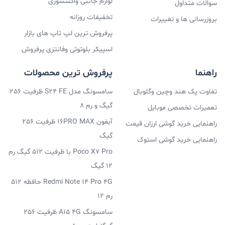
لوازم جانبی واکسسوری
سوالات متداول
تخفیفات روزانه
بروزرسانی ها و تغییرات
پرفروش ترین لپ تاپ های بازار
اسپیکر بلوتوثی وفانتزی پرفروش
راهنما
پرفروش ترین محصولات
تفاوت پک هند وچین وگلوبال
سامسونگ مدل S24 FE ظرفیت 256
گیگ و رم 8
تعمیرات تخصصی موبایل
آیفون 16PRO MAX ظرفیت 256
راهنمایی خرید گوشی ارزان قیمت
گیگ
راهنمایی خرید گوشی استوک
Poco X7 Pro با ظرفیت 512 گیگ رم
12 گیگ
Redmi Note 14 Pro 4G حافظه 512
رم 12
سامسونگ A15 4G ظرفیت 256