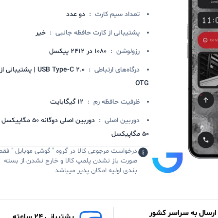
تعداد سیم کارت
:
دو عدد
پشتیبانی از کارت حافظه جانبی
:
خیر
رزولوشن
:
1080 در 2412 پیکسل
درگاه‌های ارتباطی
:
USB Type-C 2.0 | پشتیبانی از
OTG
ظرفیت حافظه رم
:
12 گیگابایت
دوربین اصلی
:
دوربین اصلی دوگانه 50 مگاپیکس
50 مگاپیکسل
درخواست مرجوعی کالا در گروه " گوشی موبایل " فقط
صورت باز نشدن پلمپ کالا و خارج نشدن از بسته
بندی اولیه امکان پذیر میباشد
ارسال به سراسر کشور
پشتیبانی 24 ساعته