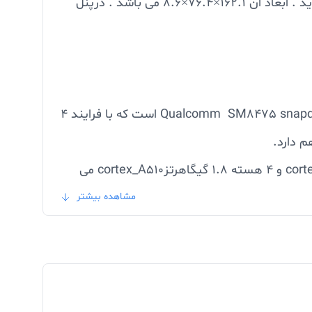
این محصول با وزن سبک 201.2 که بسیار خوش دست, دارای طراحی زیبا و جذاب است عرضه و روانه بازار جهانی گردید . ابعاد ان 162.1×76.4×8.6 می باشد . درپنل
در بخش سخت افزار از یک پردازنده به روز شده استفاده شده است که مدل تراشه بکار رفته در ان Qualcomm SM8475 snapdragon 8+ Gen1 است که با فرایند 4
م دارد.
تعداد هسته های پردازنده 8 است که شامل 1 هسته 3.0 گیگاهرتزی cortex_x2 ، 3 هسته 2.0 گیگاهرتزی cortex_A710 و 4 هسته 1.8 گیگاهرتزcortex_A510 می
مشاهده بیشتر
کار به همراه تشخیص فاز است . همچنین از لرزش گیر اپتیکال تصویر