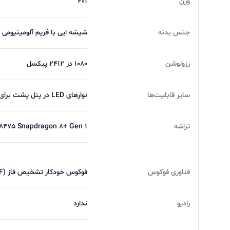
وزن
201
جنس بدنه
شیشه ایی با فریم آلومینیومی
رزولوشن
1080 در 2412 پیکسل
سایر قابلیت‌ها
نوارهای LED در پنل پشت برای اعلانات، وضعیت فرایند شارژ و رینگ‌ لایت، نشانگر چشمک‌ زن قرمز هنگام فیلمبرداری
تراشه
mm SM8475 Snapdragon 8+ Gen 1 (4
فناوری فوکوس
فوکوس خودکار تشخیص فاز (PDAF)
رادیو
ندارد