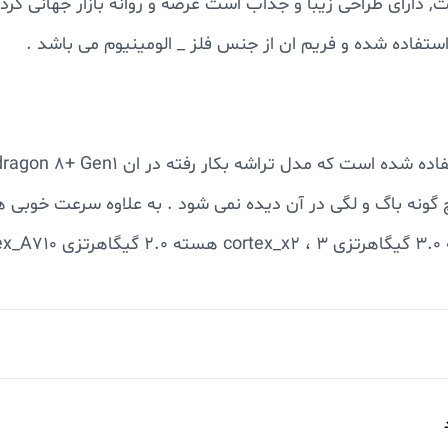
تفاده شده و فریم ان از جنس فلز _ الومینیوم می باشد .
 گونه باگ و لگی در آن دیده نمی شود . به علاوه سرعت خوبی ه
بین اصلی یک لنز 24 میلی متری واید 50 مگاپیکسلی دیده می شود که دارای فوکوس خود