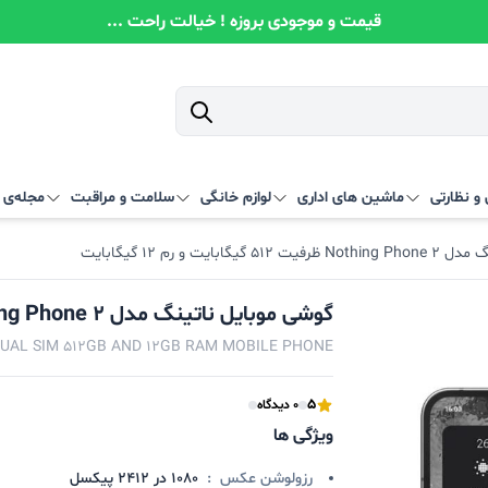
قیمت و موجودی بروزه ! خیالت راحت ...
و نظارتی
ماشین های اداری
لوازم خانگی
سلامت و مراقبت
مجله‌ی آ
بایت و رم 12 گیگابایت
گوشی موبایل ناتینگ مدل Nothing Phone 2 ظرفیت 512 گیگابایت و رم 12 گیگابایت
UAL SIM 512GB AND 12GB RAM MOBILE PHONE
5
0 دیدگاه
ویژگی ها
رزولوشن عکس
:
1080 در 2412 پیکسل