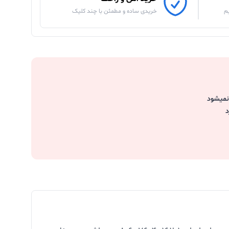
م
خریدی ساده و مطمئن با چند کلیک
نمیشود
د