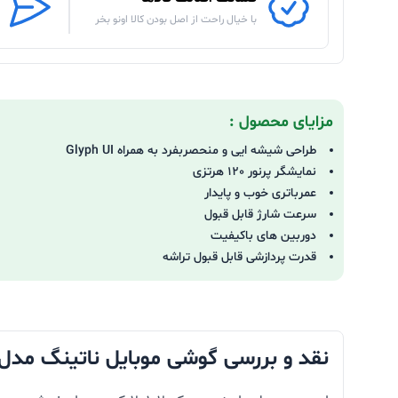
با خیال راحت از اصل بودن کالا اونو بخر
مزایای محصول :
طراحی شیشه ایی و منحصربفرد به همراه Glyph UI
نمایشگر پرنور 120 هرتزی
عمرباتری خوب و پایدار
سرعت شارژ قابل قبول
دوربین های باکیفیت
قدرت پردازشی قابل قبول تراشه
نقد و بررسی گوشی موبایل ناتینگ مدل Phone 2 د