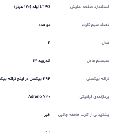
استاندارد صفحه نمایش
LTPO اولد (120 هرتز)
تعداد سیم کارت
دو عدد
مدل
2
سیستم عامل
اندروید 13
تراکم پیکسلی
394 پیکسل در اینچ تراکم پیکسلی
پردازنده‌ی گرافیکی
Adreno 730
پشتیبانی از کارت حافظه جانبی
خیر