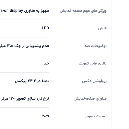
برخوردار است و دیافر
ویژگی‌های مهم صفحه نمایش
مجهز به فناوری Always-on display، پشتیبانی از فناوری HDR 10+، نرخ تازه سازی تصویر 120 هرتز ( 120Hz Refresh Rate) | نمایش بیش از 1 بیلیون رنگ
در شب هم عکس های خوبی را ثبت می کند . در بحث عک
فلش
LED
توضیحات صدا
عدم پشتیبانی از جک ۳.۵ میلی‌متری صدا
گیر اپتیکال می باشد .همچنین قابلیت فیلم برداری HDR را هم دارد.
باتری قابل تعویض
خیر
کیفیت دوربین فیلم برداری سلفی 1080 P است .
رزولوشن عکس
1080 در 2412 پیکسل
فناوری صفحه‌نمایش
نرخ تازه سازی تصویر 120 هرتز
باتری ناتینگ فون 2
نسبت تصویر
۲۰:۹