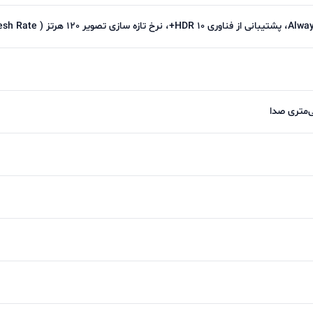
اگم ان F/1.9 می باشد .عکس های گرفته شده با این دوربین کیفیت قابل قبول 
اسی پرتره سوژه را به خوبی از بک گراند جدا کرده و عملکرد 
شده با ان از کیفیت خوبی برخوردار هستن
دوربین سلفی ان 32 مگاپیکسل دارد و واید است . دیافراگم ان نیز F/2.5 ا