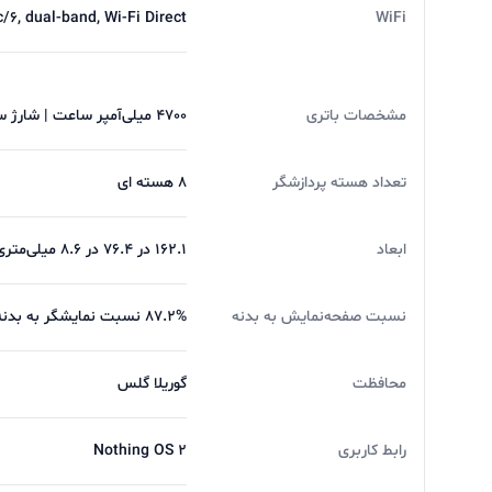
و از شارژ سریع هم پشتیبانی می کند . همین طور از شارژ
c/6, dual-band, Wi-Fi Direct
WiFi
فروش لوازم جانبی لپ تاپ , موبایل و لوازم صوتی با 
برای خرید
گوشی موبایل ناتینگ مدل Phone 2
یا سا
مشخصات باتری
4700 میلی‌آمپر ساعت | شارژ سریع 45 وات (100 درصد در 55 دقیقه) -پشتیبانی از Power Delivery 3.0 ،Quick Charge 4.0 و PPS
تجربه یه حس خوب از خرید ツ
تعداد هسته پردازشگر
8 هسته ای
ابعاد
162.1 در 76.4 در 8.6 میلی‌متری
نسبت صفحه‌نمایش به بدنه
87.2% نسبت نمایشگر به بدنه
محافظت
گوریلا گلس
رابط کاربری
Nothing OS 2