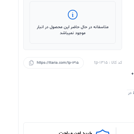
متاسفانه در حال حاضر این محصول در انبار
موجود نمیباشد
کد کالا : tp-1315
https://ttaria.com/tp-1315
ل +
 در
خرید امن و راحت